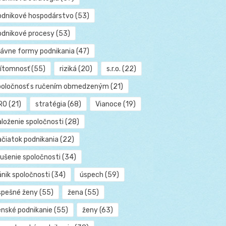
odnikové hospodárstvo
(53)
odnikové procesy
(53)
rávne formy podnikania
(47)
rítomnosť
(55)
riziká
(20)
s.r.o.
(22)
poločnosť s ručením obmedzeným
(21)
RO
(21)
stratégia
(68)
Vianoce
(19)
aloženie spoločnosti
(28)
ačiatok podnikania
(22)
rušenie spoločnosti
(34)
ánik spoločnosti
(34)
úspech
(59)
spešné ženy
(55)
žena
(55)
enské podnikanie
(55)
ženy
(63)