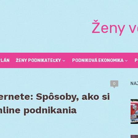
Ženy v
PLÁN
ŽENY PODNIKATEĽKY
PODNIKOVÁ EKONOMIKA
P
NA
0
ernete: Spôsoby, ako si
nline podnikania