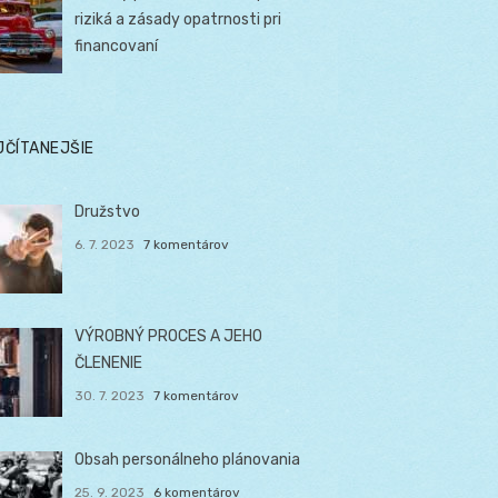
riziká a zásady opatrnosti pri
financovaní
JČÍTANEJŠIE
Družstvo
6. 7. 2023
7 komentárov
VÝROBNÝ PROCES A JEHO
ČLENENIE
30. 7. 2023
7 komentárov
Obsah personálneho plánovania
25. 9. 2023
6 komentárov