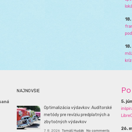
loká
18
fra
pod
18
môž
krí
Po
NAJNOVŠIE
5. jú
saná
Optimalizácia výdavkov: Audítorské
inšpi
metódy pre revíziu predplatných a
LibreO
zbytočných výdavkov
26. 
7. 8. 2026
Tomáš Hudák
No comments