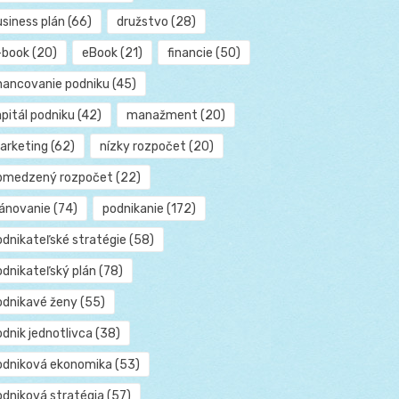
usiness plán
(66)
družstvo
(28)
-book
(20)
eBook
(21)
financie
(50)
inancovanie podniku
(45)
pitál podniku
(42)
manažment
(20)
arketing
(62)
nízky rozpočet
(20)
bmedzený rozpočet
(22)
lánovanie
(74)
podnikanie
(172)
odnikateľské stratégie
(58)
odnikateľský plán
(78)
odnikavé ženy
(55)
dnik jednotlivca
(38)
odniková ekonomika
(53)
odniková stratégia
(57)