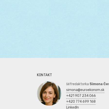
KONTAKT
šéfredaktorka
Simona Če
simona@euroekonom.sk
+421 907 234 066
+420 774 699 168
LinkedIn