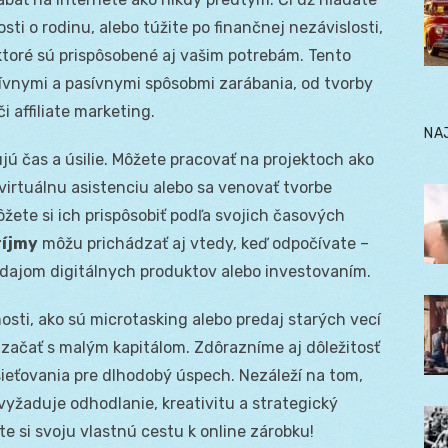
vosti o rodinu, alebo túžite po finančnej nezávislosti,
 ktoré sú prispôsobené aj vašim potrebám. Tento
tívnymi a pasívnymi spôsobmi zarábania, od tvorby
 affiliate marketing.
NA
jú čas a úsilie. Môžete pracovať na projektoch ako
virtuálnu asistenciu alebo sa venovať tvorbe
ôžete si ich prispôsobiť podľa svojich časových
ríjmy
môžu prichádzať aj vtedy, keď odpočívate –
edajom digitálnych produktov alebo investovaním.
ti, ako sú microtasking alebo predaj starých vecí
 začať s malým kapitálom. Zdôrazníme aj dôležitosť
 sieťovania pre dlhodobý úspech. Nezáleží na tom,
vyžaduje odhodlanie, kreativitu a strategický
ite si svoju vlastnú cestu k online zárobku!