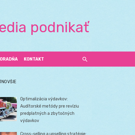
edia podnikať
ORADŇA
KONTAKT
JNOVŠIE
Optimalizácia výdavkov:
Audítorské metódy pre revíziu
predplatných a zbytočných
výdavkov
Cross-selling a upselling stratégie: