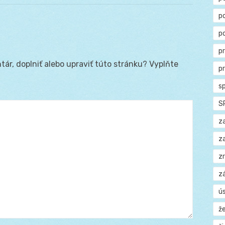
p
p
p
ár, doplniť alebo upraviť túto stránku? Vyplňte
p
s
S
z
z
z
z
ú
ž