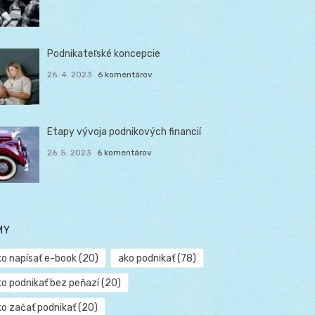
Podnikateľské koncepcie
26. 4. 2023
6 komentárov
Etapy vývoja podnikových financií
26. 5. 2023
6 komentárov
MY
ko napísať e-book
(20)
ako podnikať
(78)
ko podnikať bez peňazí
(20)
ko začať podnikať
(20)