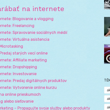
arábať na internete
ernete: Blogovanie a vlogging
ernete: Freelancing
ernete: Spravovanie sociálnych médií
rnete: Virtuálna asistencia
 Microtasking
Predaj starých vecí online
rnete: Affiliate marketing
ernete: Dropshipping
ernete: Investovanie
ernete: Predaj digitálnych produktov
TÉ
rnete: Vytvorenie online kurzu
a
ť na online prieskumoch
a
g alebo sieťovanie
a
rketing – Propagujte svoje služby alebo produkty