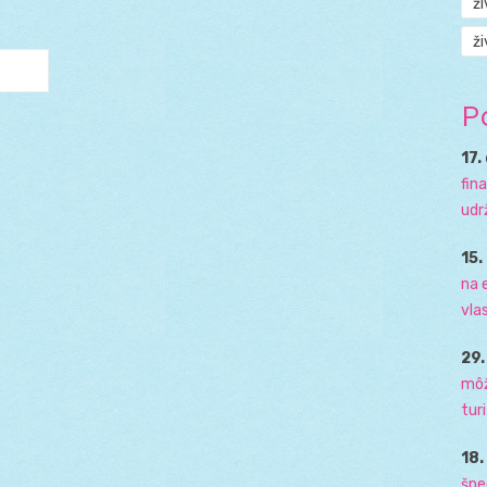
ž
ži
P
17.
fin
udr
15.
na 
vla
29
môž
tur
18
špe