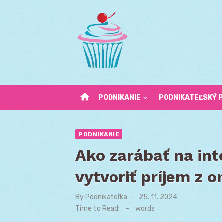
Skip
to
content
home
PODNIKANIE
PODNIKATEĽSKÝ 
PODNIKANIE
Ako zarábať na int
vytvoriť príjem z o
By
Podnikateľka
Posted
25. 11. 2024
on
Time to Read:
-
words