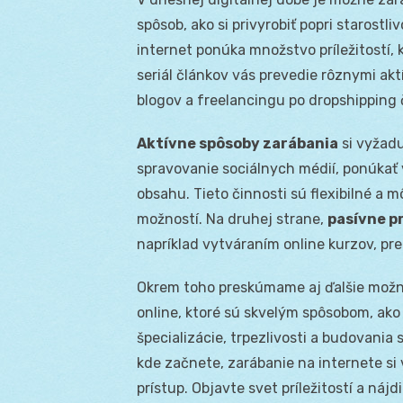
spôsob, ako si privyrobiť popri starostli
internet ponúka množstvo príležitostí,
seriál článkov vás prevedie rôznymi ak
blogov a freelancingu po dropshipping či
Aktívne spôsoby zarábania
si vyžadu
spravovanie sociálnych médií, ponúkať 
obsahu. Tieto činnosti sú flexibilné a m
možností. Na druhej strane,
pasívne p
napríklad vytváraním online kurzov, pr
Okrem toho preskúmame aj ďalšie možnos
online, ktoré sú skvelým spôsobom, ako
špecializácie, trpezlivosti a budovania
kde začnete, zarábanie na internete si 
prístup. Objavte svet príležitostí a nájd