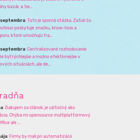
lny bazár, a tie...
. septembra
:
Toto je sporná otázka. Zatiaľ čo
nchisor poskytuje značku, know-how a
poru, ktoré umožňujú fra...
. septembra
:
Centralizované rozhodovanie
e byť rýchlejšie a možno efektívnejšie v
zových situáciách, ale de...
radňa
na
:
Ďakujem za článok, je užitočný ako
rácia. Chýba mi opensource multiplatformový
ffice ale ...
mája
:
Firmy by mali pri automatizácii