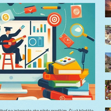
ábať na internete ako nikdy predtým. Či už hľadáte