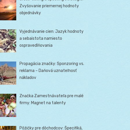
Zvyšovanie priemernej hodnoty
objednávky
Vyjednávanie cien: Jazyk hodnoty
a sebaistota namiesto
ospravedlňovania
Propagácia značky: Sponzoring vs.
reklama – Daňová uznateľnosť
nákladov
Značka Zamestnávateľa pre malé
firmy: Magnet na talenty
Pôžičky pre dôchodcov: Špecifiká,