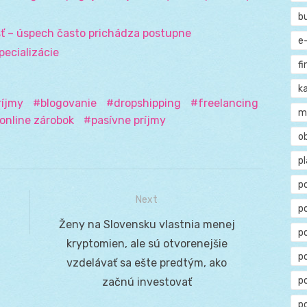
b
sť – úspech často prichádza postupne
e
pecializácie
f
ka
ríjmy
blogovanie
dropshipping
freelancing
m
online zárobok
pasívne príjmy
o
p
p
Next
p
Next
Ženy na Slovensku vlastnia menej
p
post:
kryptomien, ale sú otvorenejšie
po
vzdelávať sa ešte predtým, ako
p
začnú investovať
p