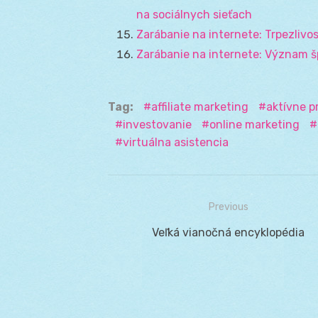
na sociálnych sieťach
Zarábanie na internete: Trpezlivo
Zarábanie na internete: Význam š
Tag:
affiliate marketing
aktívne p
investovanie
online marketing
virtuálna asistencia
Previous
Navigácia
Previous
Veľká vianočná encyklopédia
v
post:
článku