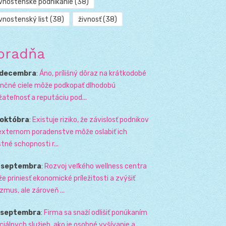
ivnostenské podnikanie
(38)
vnostenský list
(38)
živnosť
(38)
oradňa
 decembra
:
Áno, prílišný dôraz na krátkodobé
ančné ciele môže podkopať dlhodobú
žateľnosť a reputáciu pod...
 októbra
:
Existuje riziko, že závislosť podnikov
externom poradenstve môže oslabiť ich
stné schopnosti r...
. septembra
:
Rozvoj veľkého wellness centra
e priniesť ekonomické príležitosti a zvýšiť
izmus, ale zároveň ...
. septembra
:
Firma sa snaží odlišiť ponúkaním
ciálnych služieb, ako je osobné vyšívanie a