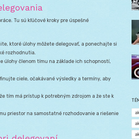
elegovania
práce. Tu sú kľúčové kroky pre úspešné
ite, ktoré úlohy môžete delegovať, a ponechajte si
cké rozhodnutia.
e úlohy členom tímu na základe ich schopností,
inujte ciele, očakávané výsledky a termíny, aby
 že tím má prístup k potrebným zdrojom a že ste k
TÉ
a
mu priestor na samostatné rozhodovanie a riešenie
a
a
pri delegovaní