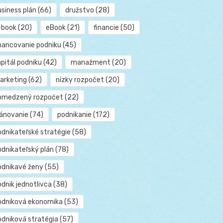
usiness plán
(66)
družstvo
(28)
-book
(20)
eBook
(21)
financie
(50)
inancovanie podniku
(45)
pitál podniku
(42)
manažment
(20)
arketing
(62)
nízky rozpočet
(20)
bmedzený rozpočet
(22)
lánovanie
(74)
podnikanie
(172)
odnikateľské stratégie
(58)
odnikateľský plán
(78)
odnikavé ženy
(55)
dnik jednotlivca
(38)
odniková ekonomika
(53)
odniková stratégia
(57)