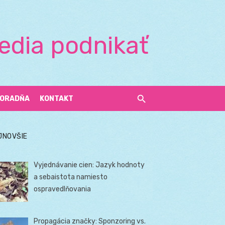
edia podnikať
ORADŇA
KONTAKT
JNOVŠIE
Vyjednávanie cien: Jazyk hodnoty
a sebaistota namiesto
ospravedlňovania
Propagácia značky: Sponzoring vs.