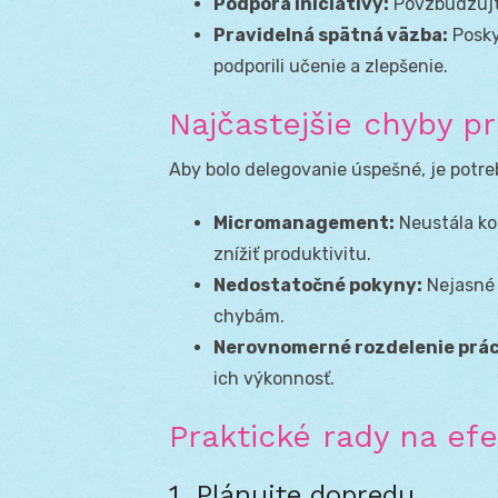
Podpora iniciatívy:
Povzbudzujte
Pravidelná spätná väzba:
Posky
podporili učenie a zlepšenie.
Najčastejšie chyby pr
Aby bolo delegovanie úspešné, je potr
Micromanagement:
Neustála ko
znížiť produktivitu.
Nedostatočné pokyny:
Nejasné 
chybám.
Nerovnomerné rozdelenie prác
ich výkonnosť.
Praktické rady na ef
1. Plánujte dopredu