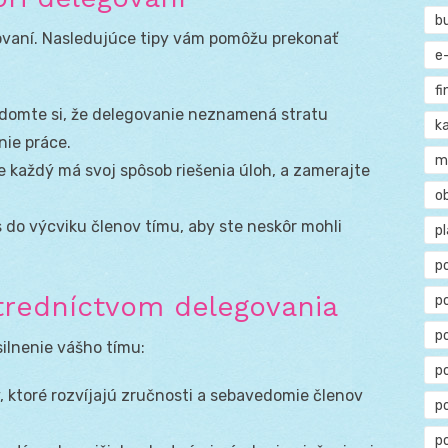
b
ovaní. Nasledujúce tipy vám pomôžu prekonať
e
f
omte si, že delegovanie neznamená stratu
ka
nie práce.
m
e každý má svoj spôsob riešenia úloh, a zamerajte
o
 do výcviku členov tímu, aby ste neskôr mohli
p
p
tredníctvom delegovania
p
p
ilnenie vášho tímu:
po
, ktoré rozvíjajú zručnosti a sebavedomie členov
p
p