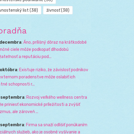
vnostenský list
(38)
živnosť
(38)
oradňa
 decembra
:
Áno, prílišný dôraz na krátkodobé
ančné ciele môže podkopať dlhodobú
žateľnosť a reputáciu pod...
 októbra
:
Existuje riziko, že závislosť podnikov
externom poradenstve môže oslabiť ich
stné schopnosti r...
. septembra
:
Rozvoj veľkého wellness centra
e priniesť ekonomické príležitosti a zvýšiť
izmus, ale zároveň ...
. septembra
:
Firma sa snaží odlišiť ponúkaním
ciálnych služieb, ako je osobné vyšívanie a