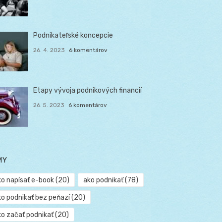
Podnikateľské koncepcie
26. 4. 2023
6 komentárov
Etapy vývoja podnikových financií
26. 5. 2023
6 komentárov
MY
ko napísať e-book
(20)
ako podnikať
(78)
ko podnikať bez peňazí
(20)
ko začať podnikať
(20)