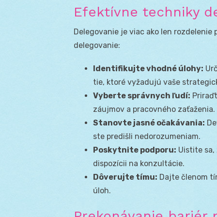
Efektívne techniky d
Delegovanie je viac ako len rozdelenie 
delegovanie:
Identifikujte vhodné úlohy:
Urč
tie, ktoré vyžadujú vaše strategi
Vyberte správnych ľudí:
Priraďt
záujmov a pracovného zaťaženia.
Stanovte jasné očakávania:
Def
ste predišli nedorozumeniam.
Poskytnite podporu:
Uistite sa,
dispozícii na konzultácie.
Dôverujte tímu:
Dajte členom tí
úloh.
Prekonávanie bariér 