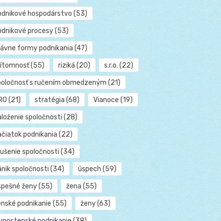
odnikové hospodárstvo
(53)
odnikové procesy
(53)
rávne formy podnikania
(47)
rítomnosť
(55)
riziká
(20)
s.r.o.
(22)
poločnosť s ručením obmedzeným
(21)
RO
(21)
stratégia
(68)
Vianoce
(19)
aloženie spoločnosti
(28)
ačiatok podnikania
(22)
rušenie spoločnosti
(34)
ánik spoločnosti
(34)
úspech
(59)
spešné ženy
(55)
žena
(55)
enské podnikanie
(55)
ženy
(63)
ivnostenské podnikanie
(38)