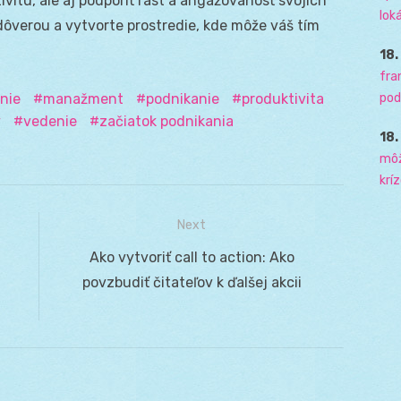
vitu, ale aj podporiť rast a angažovanosť svojich
loká
ôverou a vytvorte prostredie, kde môže váš tím
18
fra
pod
nie
manažment
podnikanie
produktivita
y
vedenie
začiatok podnikania
18
môž
krí
Next
Next
Ako vytvoriť call to action: Ako
post:
povzbudiť čitateľov k ďalšej akcii