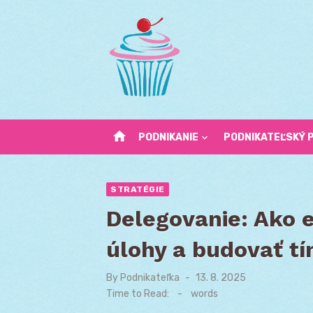
Skip
to
content
home
PODNIKANIE
PODNIKATEĽSKÝ 
STRATÉGIE
Delegovanie: Ako 
úlohy a budovať t
By
Podnikateľka
Posted
13. 8. 2025
on
Time to Read:
-
words