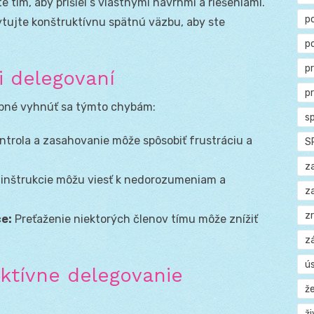
 tím, aby prišiel s vlastnými návrhmi a riešeniami.
p
tujte konštruktívnu spätnú väzbu, aby ste
p
p
i delegovaní
p
ebné vyhnúť sa týmto chybám:
s
ntrola a zasahovanie môže spôsobiť frustráciu a
S
z
inštrukcie môžu viesť k nedorozumeniam a
z
z
e:
Preťaženie niektorých členov tímu môže znížiť
z
ú
ektívne delegovanie
ž
ž