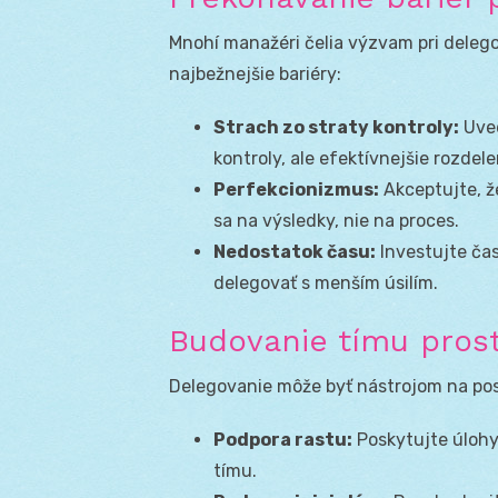
Mnohí manažéri čelia výzvam pri deleg
najbežnejšie bariéry:
Strach zo straty kontroly:
Uved
kontroly, ale efektívnejšie rozdele
Perfekcionizmus:
Akceptujte, ž
sa na výsledky, nie na proces.
Nedostatok času:
Investujte čas
delegovať s menším úsilím.
Budovanie tímu pros
Delegovanie môže byť nástrojom na pos
Podpora rastu:
Poskytujte úlohy
tímu.