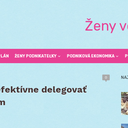
Ženy v
PLÁN
ŽENY PODNIKATEĽKY
PODNIKOVÁ EKONOMIKA
P
NA
0
efektívne delegovať
ím