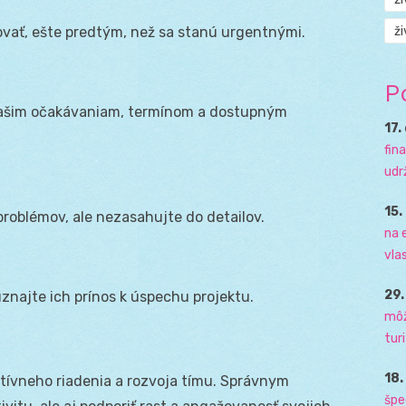
ži
govať, ešte predtým, než sa stanú urgentnými.
P
 vašim očakávaniam, termínom a dostupným
17.
fin
udr
15.
 problémov, ale nezasahujte do detailov.
na 
vla
29
znajte ich prínos k úspechu projektu.
môž
tur
18
tívneho riadenia a rozvoja tímu. Správnym
špe