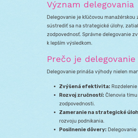
Význam delegovania
Delegovanie je kľúčovou manažérskou 
sústrediť sa na strategické úlohy, zatiaľ
zodpovednosť. Správne delegovanie zvy
k lepším výsledkom.
Prečo je delegovanie
Delegovanie prináša výhody nielen man
Zvýšená efektivita:
Rozdelenie 
Rozvoj zručností:
Členovia tímu 
zodpovednosti.
Zameranie na strategické úloh
rozvoju podnikania.
Posilnenie dôvery:
Delegovanie 