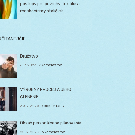
postupy pre povrchy, textílie a
mechanizmy stoličiek
JČÍTANEJŠIE
Družstvo
6. 7. 2023
7 komentárov
VÝROBNÝ PROCES A JEHO
ČLENENIE
30. 7. 2023
7 komentárov
Obsah personálneho plánovania
25. 9. 2023
6 komentárov