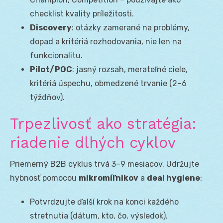
checklist kvality príležitosti.
Discovery
: otázky zamerané na problémy,
dopad a kritériá rozhodovania, nie len na
funkcionalitu.
Pilot/POC
: jasný rozsah, merateľné ciele,
kritériá úspechu, obmedzené trvanie (2–6
týždňov).
Trpezlivosť ako stratégia:
riadenie dlhých cyklov
Priemerný B2B cyklus trvá 3–9 mesiacov. Udržujte
hybnosť pomocou
mikromíľnikov
a
deal hygiene
:
Potvrdzujte ďalší krok na konci každého
stretnutia (dátum, kto, čo, výsledok).