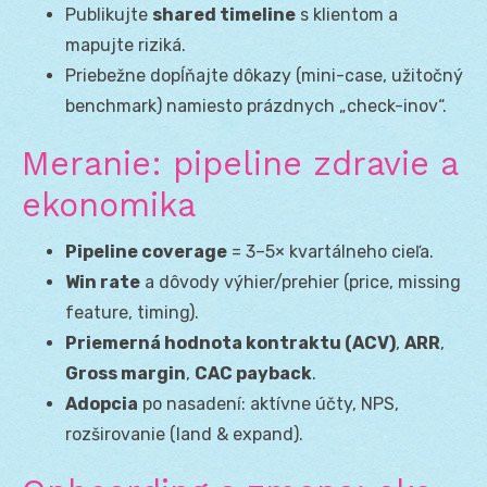
Publikujte
shared timeline
s klientom a
mapujte riziká.
Priebežne dopĺňajte dôkazy (mini-case, užitočný
benchmark) namiesto prázdnych „check-inov“.
Meranie: pipeline zdravie a
ekonomika
Pipeline coverage
= 3–5× kvartálneho cieľa.
Win rate
a dôvody výhier/prehier (price, missing
feature, timing).
Priemerná hodnota kontraktu (ACV)
,
ARR
,
Gross margin
,
CAC payback
.
Adopcia
po nasadení: aktívne účty, NPS,
rozširovanie (land & expand).