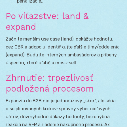
penalizácie).
Po víťazstve: land &
expand
Začnite menším use case (land), dokážte hodnotu,
cez QBR a adopciu identifikujte ďalšie tímy/oddelenia
(expand). Budujte interných ambasádorov a príbehy
úspechu, ktoré uľahčia cross-sell.
Zhrnutie: trpezlivosť
podložená procesom
Expanzia do B2B nie je jednorazový „skok“, ale séria
disciplinovaných krokov: správny výber cieľových
účtov, dôveryhodné dôkazy hodnoty, bezchybná
reakcia na RFP a riadenie nákupného procesu. Ak