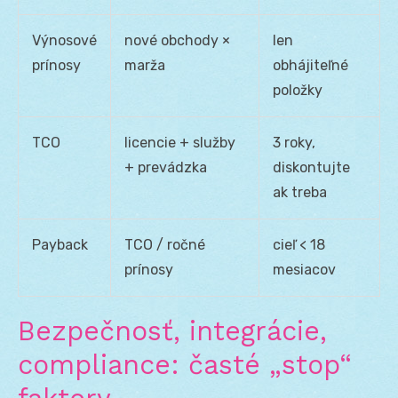
Výnosové
nové obchody ×
len
prínosy
marža
obhájiteľné
položky
TCO
licencie + služby
3 roky,
+ prevádzka
diskontujte
ak treba
Payback
TCO / ročné
cieľ < 18
prínosy
mesiacov
Bezpečnosť, integrácie,
compliance: časté „stop“