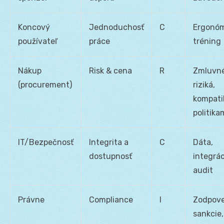
Koncový
Jednoduchosť
C
Ergonóm
používateľ
práce
tréning
Nákup
Risk & cena
R
Zmluvn
(procurement)
riziká,
kompatib
politika
IT/Bezpečnosť
Integrita a
C
Dáta,
dostupnosť
integrác
audit
Právne
Compliance
I
Zodpove
sankcie,