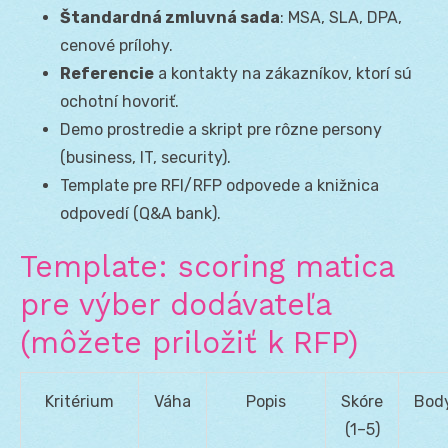
Štandardná zmluvná sada
: MSA, SLA, DPA,
cenové prílohy.
Referencie
a kontakty na zákazníkov, ktorí sú
ochotní hovoriť.
Demo prostredie a skript pre rôzne persony
(business, IT, security).
Template pre RFI/RFP odpovede a knižnica
odpovedí (Q&A bank).
Template: scoring matica
pre výber dodávateľa
(môžete priložiť k RFP)
Kritérium
Váha
Popis
Skóre
Bod
(1–5)