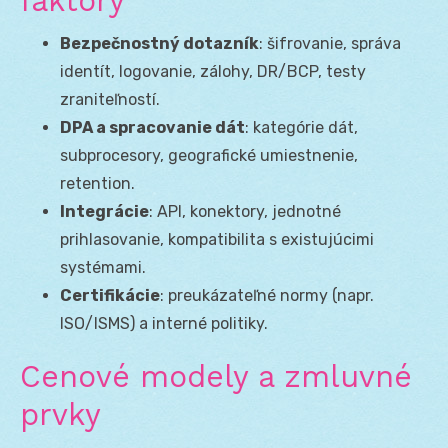
faktory
Bezpečnostný dotazník
: šifrovanie, správa
identít, logovanie, zálohy, DR/BCP, testy
zraniteľností.
DPA a spracovanie dát
: kategórie dát,
subprocesory, geografické umiestnenie,
retention.
Integrácie
: API, konektory, jednotné
prihlasovanie, kompatibilita s existujúcimi
systémami.
Certifikácie
: preukázateľné normy (napr.
ISO/ISMS) a interné politiky.
Cenové modely a zmluvné
prvky