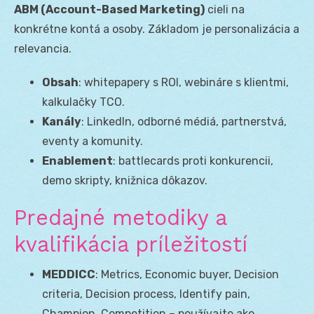
ABM (Account-Based Marketing)
cieli na
konkrétne kontá a osoby. Základom je personalizácia a
relevancia.
Obsah
: whitepapery s ROI, webináre s klientmi,
kalkulačky TCO.
Kanály
: LinkedIn, odborné médiá, partnerstvá,
eventy a komunity.
Enablement
: battlecards proti konkurencii,
demo skripty, knižnica dôkazov.
Predajné metodiky a
kvalifikácia príležitostí
MEDDICC
: Metrics, Economic buyer, Decision
criteria, Decision process, Identify pain,
Champion, Competition – používajte ako