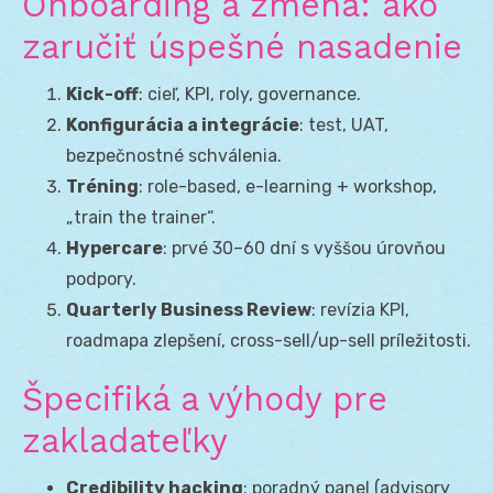
Onboarding a zmena: ako
zaručiť úspešné nasadenie
Kick-off
: cieľ, KPI, roly, governance.
Konfigurácia a integrácie
: test, UAT,
bezpečnostné schválenia.
Tréning
: role-based, e-learning + workshop,
„train the trainer“.
Hypercare
: prvé 30–60 dní s vyššou úrovňou
podpory.
Quarterly Business Review
: revízia KPI,
roadmapa zlepšení, cross-sell/up-sell príležitosti.
Špecifiká a výhody pre
zakladateľky
Credibility hacking
: poradný panel (advisory