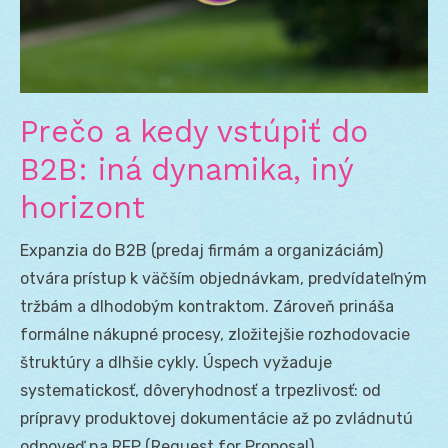
Prečo a kedy vstúpiť do
B2B: iná dynamika, iný
horizont
Expanzia do B2B (predaj firmám a organizáciám)
otvára prístup k väčším objednávkam, predvídateľným
tržbám a dlhodobým kontraktom. Zároveň prináša
formálne nákupné procesy, zložitejšie rozhodovacie
štruktúry a dlhšie cykly. Úspech vyžaduje
systematickosť, dôveryhodnosť a trpezlivosť: od
prípravy produktovej dokumentácie až po zvládnutú
odpoveď na RFP (Request for Proposal).