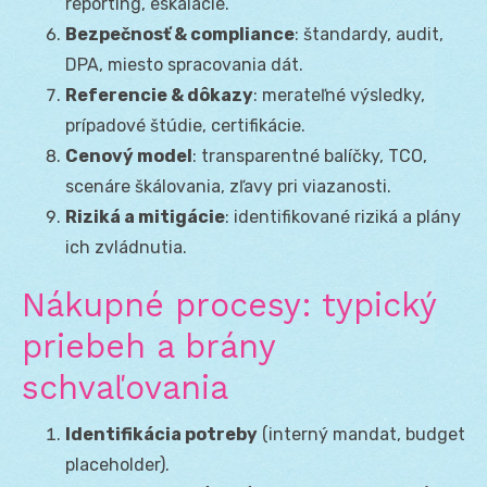
reporting, eskalácie.
Bezpečnosť & compliance
: štandardy, audit,
DPA, miesto spracovania dát.
Referencie & dôkazy
: merateľné výsledky,
prípadové štúdie, certifikácie.
Cenový model
: transparentné balíčky, TCO,
scenáre škálovania, zľavy pri viazanosti.
Riziká a mitigácie
: identifikované riziká a plány
ich zvládnutia.
Nákupné procesy: typický
priebeh a brány
schvaľovania
Identifikácia potreby
(interný mandat, budget
placeholder).