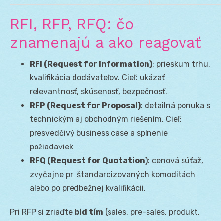
RFI, RFP, RFQ: čo
znamenajú a ako reagovať
RFI (Request for Information)
: prieskum trhu,
kvalifikácia dodávateľov. Cieľ: ukázať
relevantnosť, skúsenosť, bezpečnosť.
RFP (Request for Proposal)
: detailná ponuka s
technickým aj obchodným riešením. Cieľ:
presvedčivý business case a splnenie
požiadaviek.
RFQ (Request for Quotation)
: cenová súťaž,
zvyčajne pri štandardizovaných komoditách
alebo po predbežnej kvalifikácii.
Pri RFP si zriaďte
bid tím
(sales, pre-sales, produkt,