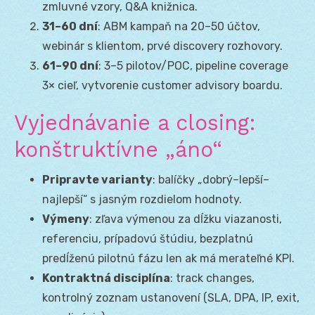
zmluvné vzory, Q&A knižnica.
31–60 dní
: ABM kampaň na 20–50 účtov,
webinár s klientom, prvé discovery rozhovory.
61–90 dní
: 3–5 pilotov/POC, pipeline coverage
3× cieľ, vytvorenie customer advisory boardu.
Vyjednávanie a closing:
konštruktívne „áno“
Pripravte varianty
: balíčky „dobrý–lepší–
najlepší“ s jasným rozdielom hodnoty.
Výmeny
: zľava výmenou za dĺžku viazanosti,
referenciu, prípadovú štúdiu, bezplatnú
predĺženú pilotnú fázu len ak má merateľné KPI.
Kontraktná disciplína
: track changes,
kontrolný zoznam ustanovení (SLA, DPA, IP, exit,