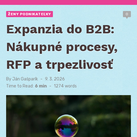
ŽENY PODNIKATEĽKY
0
Expanzia do B2B:
Nákupné procesy,
RFP a trpezlivosť
By
Ján Gašparík
Posted
9. 3. 2026
on
Time to Read:
6 min
-
1274
words