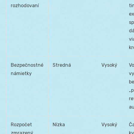
rozhodovaní
ti
ex
sp
d
vi
kr
Bezpečnostné
Stredná
Vysoký
V
námietky
v
b
„p
re
au
Rozpočet
Nízka
Vysoký
Č
zmrazený
kv