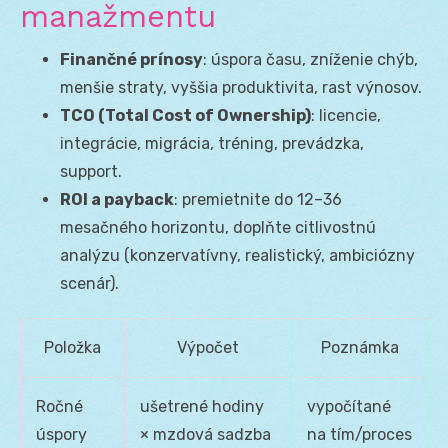
manažmentu
Finančné prínosy
: úspora času, zníženie chýb,
menšie straty, vyššia produktivita, rast výnosov.
TCO (Total Cost of Ownership)
: licencie,
integrácie, migrácia, tréning, prevádzka,
support.
ROI a payback
: premietnite do 12–36
mesačného horizontu, doplňte citlivostnú
analýzu (konzervatívny, realistický, ambiciózny
scenár).
Položka
Výpočet
Poznámka
Ročné
ušetrené hodiny
vypočítané
úspory
× mzdová sadzba
na tím/proces