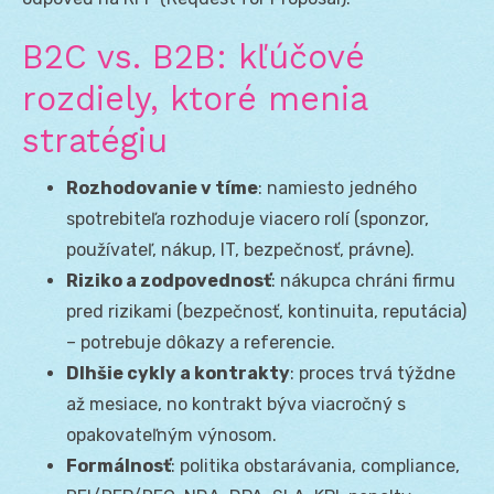
B2C vs. B2B: kľúčové
rozdiely, ktoré menia
stratégiu
Rozhodovanie v tíme
: namiesto jedného
spotrebiteľa rozhoduje viacero rolí (sponzor,
používateľ, nákup, IT, bezpečnosť, právne).
Riziko a zodpovednosť
: nákupca chráni firmu
pred rizikami (bezpečnosť, kontinuita, reputácia)
– potrebuje dôkazy a referencie.
Dlhšie cykly a kontrakty
: proces trvá týždne
až mesiace, no kontrakt býva viacročný s
opakovateľným výnosom.
Formálnosť
: politika obstarávania, compliance,