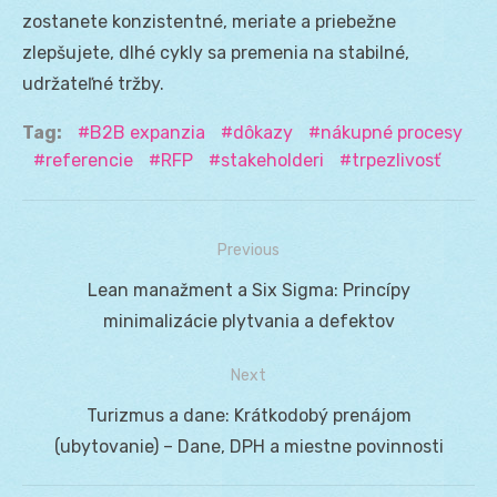
zostanete konzistentné, meriate a priebežne
zlepšujete, dlhé cykly sa premenia na stabilné,
udržateľné tržby.
Tag:
B2B expanzia
dôkazy
nákupné procesy
referencie
RFP
stakeholderi
trpezlivosť
Previous
Navigácia
Previous
Lean manažment a Six Sigma: Princípy
v
post:
minimalizácie plytvania a defektov
článku
Next
Next
Turizmus a dane: Krátkodobý prenájom
post:
(ubytovanie) – Dane, DPH a miestne povinnosti