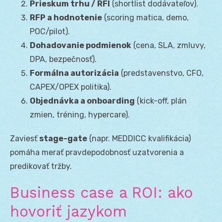
Prieskum trhu / RFI
(shortlist dodávateľov).
RFP a hodnotenie
(scoring matica, demo,
POC/pilot).
Dohadovanie podmienok
(cena, SLA, zmluvy,
DPA, bezpečnosť).
Formálna autorizácia
(predstavenstvo, CFO,
CAPEX/OPEX politika).
Objednávka a onboarding
(kick-off, plán
zmien, tréning, hypercare).
Zaviesť
stage-gate
(napr. MEDDICC kvalifikácia)
pomáha merať pravdepodobnosť uzatvorenia a
predikovať tržby.
Business case a ROI: ako
hovoriť jazykom