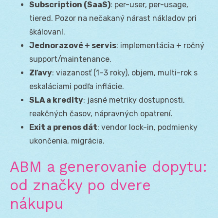
Subscription (SaaS)
: per-user, per-usage,
tiered. Pozor na nečakaný nárast nákladov pri
škálovaní.
Jednorazové + servis
: implementácia + ročný
support/maintenance.
Zľavy
: viazanosť (1–3 roky), objem, multi-rok s
eskaláciami podľa inflácie.
SLA a kredity
: jasné metriky dostupnosti,
reakčných časov, nápravných opatrení.
Exit a prenos dát
: vendor lock-in, podmienky
ukončenia, migrácia.
ABM a generovanie dopytu:
od značky po dvere
nákupu