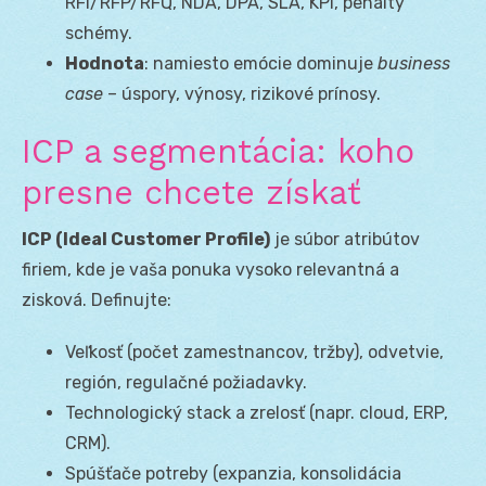
RFI/RFP/RFQ, NDA, DPA, SLA, KPI, penalty
schémy.
Hodnota
: namiesto emócie dominuje
business
case
– úspory, výnosy, rizikové prínosy.
ICP a segmentácia: koho
presne chcete získať
ICP (Ideal Customer Profile)
je súbor atribútov
firiem, kde je vaša ponuka vysoko relevantná a
zisková. Definujte:
Veľkosť (počet zamestnancov, tržby), odvetvie,
región, regulačné požiadavky.
Technologický stack a zrelosť (napr. cloud, ERP,
CRM).
Spúšťače potreby (expanzia, konsolidácia