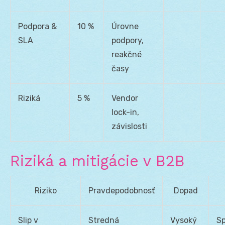
Podpora &
10 %
Úrovne
SLA
podpory,
reakčné
časy
Riziká
5 %
Vendor
lock-in,
závislosti
Riziká a mitigácie v B2B
Riziko
Pravdepodobnosť
Dopad
Slip v
Stredná
Vysoký
S