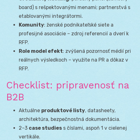
board) s rešpektovanými menami; partnerstvá s
etablovanými integrátormi.
Komunity
: ženské podnikateľské siete a
profesijné asociácie – zdroj referencií a dverí k
RFP.
Role model efekt
: zvýšená pozornosť médií pri
reálnych výsledkoch – využite na PR a dôkaz v
RFP.
Checklist: pripravenosť na
B2B
Aktuálne
produktové listy
, datasheety,
architektúra, bezpečnostná dokumentácia.
2–3
case studies
s číslami, aspoň 1 v cielenej
vertikále.