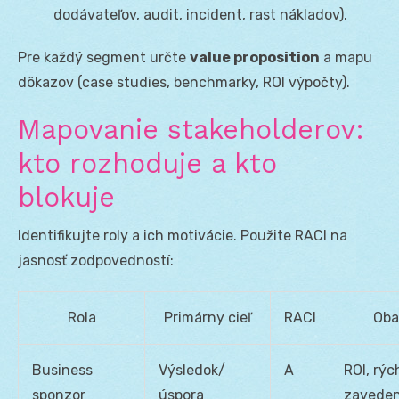
dodávateľov, audit, incident, rast nákladov).
Pre každý segment určte
value proposition
a mapu
dôkazov (case studies, benchmarky, ROI výpočty).
Mapovanie stakeholderov:
kto rozhoduje a kto
blokuje
Identifikujte roly a ich motivácie. Použite RACI na
jasnosť zodpovedností:
Rola
Primárny cieľ
RACI
Oba
Business
Výsledok/
A
ROI, rýc
sponzor
úspora
zaveden