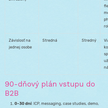
fl
mo
p
ro
Závislosť na
Stredná
Stredný
V
jednej osobe
ko
sp
už
ná
90-dňový plán vstupu do
B2B
0–30 dní
: ICP, messaging, case studies, demo,