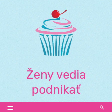
Skip
to
content
Ženy vedia
podnikať