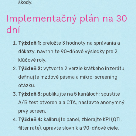
škody.
Implementačný plán na 30
dní
Týždeň 1:
preložte 3 hodnoty na správania a
dôkazy; navrhnite 90-dňové výsledky pre 2
kľúčové roly.
Týždeň 2:
vytvorte 2 verzie krátkeho inzerátu;
definujte mzdové pásma a mikro-screening
otázku.
Týždeň 3:
publikujte na 5 kanáloch; spustite
A/B test otvorenia a CTA; nastavte anonymný
prvý screen.
Týždeň 4:
kalibrujte panel, zbierajte KPI (QTI,
filter rate), upravte slovník a 90-dňové ciele.