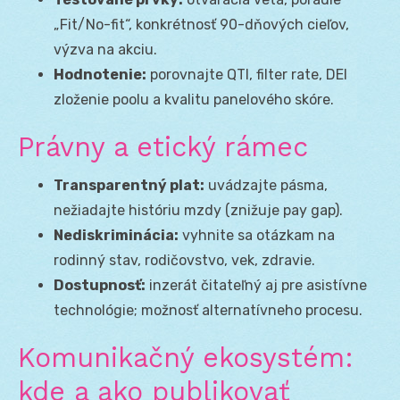
„Fit/No-fit“, konkrétnosť 90-dňových cieľov,
výzva na akciu.
Hodnotenie:
porovnajte QTI, filter rate, DEI
zloženie poolu a kvalitu panelového skóre.
Právny a etický rámec
Transparentný plat:
uvádzajte pásma,
nežiadajte históriu mzdy (znižuje pay gap).
Nediskriminácia:
vyhnite sa otázkam na
rodinný stav, rodičovstvo, vek, zdravie.
Dostupnosť:
inzerát čitateľný aj pre asistívne
technológie; možnosť alternatívneho procesu.
Komunikačný ekosystém:
kde a ako publikovať