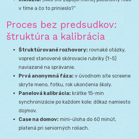
v tíme a čo to prinieslo?“
Proces bez predsudkov:
štruktúra a kalibrácia
Štruktúrované rozhovory:
rovnaké otázky,
vopred stanovené skórovacie rubriky (1–5)
naviazané na správanie.
Prvá anonymná fáza:
v úvodnom site screene
skryte meno, fotku, rok ukončenia školy.
Panelová kalibrácia:
krátke 15-min
synchronizácie po každom kole; dôkaz namiesto
dojmov.
Case na domov:
mini-úloha do 60 minút,
platená pri seniorných roliach.