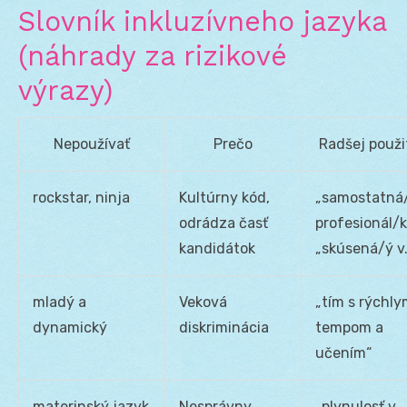
Slovník inkluzívneho jazyka
(náhrady za rizikové
výrazy)
Nepoužívať
Prečo
Radšej použi
rockstar, ninja
Kultúrny kód,
„samostatná
odrádza časť
profesionál/k
kandidátok
„skúsená/ý v
mladý a
Veková
„tím s rýchl
dynamický
diskriminácia
tempom a
učením“
materinský jazyk
Nesprávny
„plynulosť v