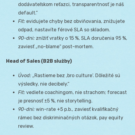
dodávateľskom reťazci, transparentnosť je náš
default.“
Fit:
evidujete chyby bez obviňovania, znižujete
odpad, nastavíte férové SLA so skladom.
90-dni:
znížiť vratky o 15 %, SLA doručenia 95 %,
zaviesť „no-blame“ post-mortem.
Head of Sales (B2B služby)
Úvod:
„Rastieme bez ‚bro culture‘. Dôležité sú
výsledky, nie decibely.“
Fit:
vediete coachingom, nie strachom; forecast
je presnosť ±5 %, nie storytelling.
90-dni:
win-rate +5 p.b., zaviesť kvalifikačný
rámec bez diskriminačných otázok, pay equity
review.