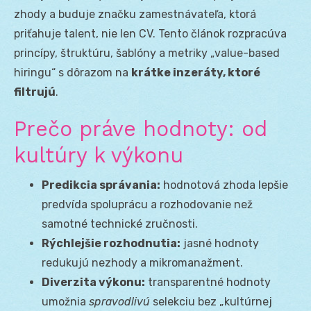
zhody a buduje značku zamestnávateľa, ktorá
priťahuje talent, nie len CV. Tento článok rozpracúva
princípy, štruktúru, šablóny a metriky „value-based
hiringu“ s dôrazom na
krátke inzeráty, ktoré
filtrujú
.
Prečo práve hodnoty: od
kultúry k výkonu
Predikcia správania:
hodnotová zhoda lepšie
predvída spoluprácu a rozhodovanie než
samotné technické zručnosti.
Rýchlejšie rozhodnutia:
jasné hodnoty
redukujú nezhody a mikromanažment.
Diverzita výkonu:
transparentné hodnoty
umožnia
spravodlivú
selekciu bez „kultúrnej