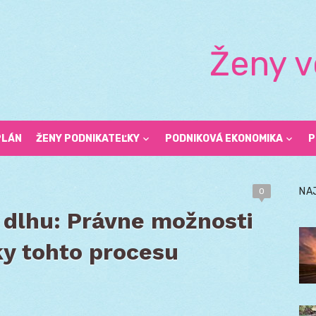
Ženy v
PLÁN
ŽENY PODNIKATEĽKY
PODNIKOVÁ EKONOMIKA
P
NA
0
 dlhu: Právne možnosti
ky tohto procesu