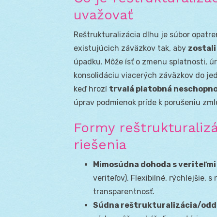
uvažovať
Reštrukturalizácia dlhu je súbor opatre
existujúcich záväzkov tak, aby
zostali
úpadku. Môže ísť o zmenu splatnosti, úro
konsolidáciu viacerých záväzkov do jed
keď hrozí
trvalá platobná neschopn
úprav podmienok príde k porušeniu zml
Formy reštrukturaliz
riešenia
Mimosúdna dohoda s veriteľmi
veriteľov). Flexibilné, rýchlejšie,
transparentnosť.
Súdna reštrukturalizácia/odd