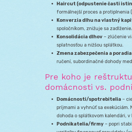
Haircut (odpustenie časti isti
formálnejší proces a protiplnenia 
Konverzia dlhu na vlastný kapi
spoločníkom, znižuje sa zadlženie
Konsolidácia dlhov
– zlúčenie v
splatnosťou a nižšou splátkou.
Zmena zabezpečenia a poradia
ručení, subordinačné dohody medz
Pre koho je reštruktu
domácnosti vs. podni
Domácnosti/spotrebitelia
– cie
príjmami a vyhnúť sa exekúciám. N
dohoda o splátkovom kalendári, v
Podnikatelia/firmy
– popri stabi