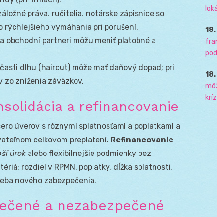
loká
áložné práva, ručitelia, notárske zápisnice so
o rýchlejšieho vymáhania pri porušení.
18
a obchodní partneri môžu meniť platobné a
fra
pod
časti dlhu (haircut) môže mať daňový dopad; pri
18
v zo zníženia záväzkov.
môž
krí
solidácia a refinancovanie
ero úverov s rôznymi splatnosťami a poplatkami a
vateľnom celkovom preplatení.
Refinancovanie
pší úrok
alebo flexibilnejšie podmienky bez
riá: rozdiel v RPMN, poplatky, dĺžka splatnosti,
reba nového zabezpečenia.
pečené a nezabezpečené