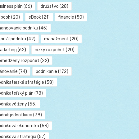
usiness plán
(66)
družstvo
(28)
-book
(20)
eBook
(21)
financie
(50)
inancovanie podniku
(45)
pitál podniku
(42)
manažment
(20)
arketing
(62)
nízky rozpočet
(20)
bmedzený rozpočet
(22)
lánovanie
(74)
podnikanie
(172)
odnikateľské stratégie
(58)
odnikateľský plán
(78)
odnikavé ženy
(55)
dnik jednotlivca
(38)
odniková ekonomika
(53)
odniková stratégia
(57)