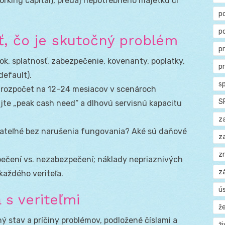
orking capital), predaj nepotrebného majetku či
p
p
iť, čo je skutočný problém
p
rok, splatnosť, zabezpečenie, kovenanty, poplatky,
p
default).
s
ý rozpočet na 12–24 mesiacov v scenároch
S
kujte „peak cash need“ a dlhovú servisnú kapacitu
z
ovateľné bez narušenia fungovania? Aké sú daňové
z
z
ečení vs. nezabezpečení; náklady nepriaznivých
z
každého veriteľa.
ú
 s veriteľmi
ž
ý stav a príčiny problémov, podložené číslami a
ž