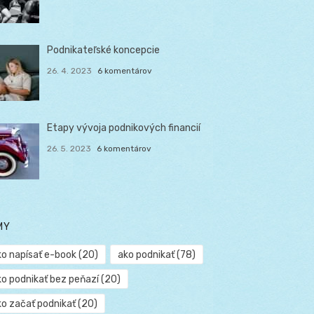
Podnikateľské koncepcie
26. 4. 2023
6 komentárov
Etapy vývoja podnikových financií
26. 5. 2023
6 komentárov
MY
ko napísať e-book
(20)
ako podnikať
(78)
ko podnikať bez peňazí
(20)
ko začať podnikať
(20)