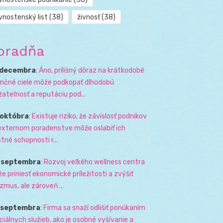
vnostenský list
(38)
živnosť
(38)
oradňa
 decembra
:
Áno, prílišný dôraz na krátkodobé
ančné ciele môže podkopať dlhodobú
žateľnosť a reputáciu pod...
 októbra
:
Existuje riziko, že závislosť podnikov
externom poradenstve môže oslabiť ich
stné schopnosti r...
. septembra
:
Rozvoj veľkého wellness centra
e priniesť ekonomické príležitosti a zvýšiť
izmus, ale zároveň ...
. septembra
:
Firma sa snaží odlišiť ponúkaním
ciálnych služieb, ako je osobné vyšívanie a