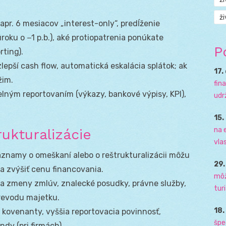
ži
apr. 6 mesiacov „interest-only“, predĺženie
roku o −1 p.b.), aké protiopatrenia ponúkate
P
rting).
zlepší cash flow, automatická eskalácia splátok; ak
17.
žim.
fin
elným reportovaním (výkazy, bankové výpisy, KPI),
udr
15.
na 
ukturalizácie
vla
znamy o omeškaní alebo o reštrukturalizácii môžu
29
a zvýšiť cenu financovania.
môž
za zmeny zmlúv, znalecké posudky, právne služby,
tur
revodu majetku.
18
e kovenanty, vyššia reportovacia povinnosť,
špe
dy (pri firmách).