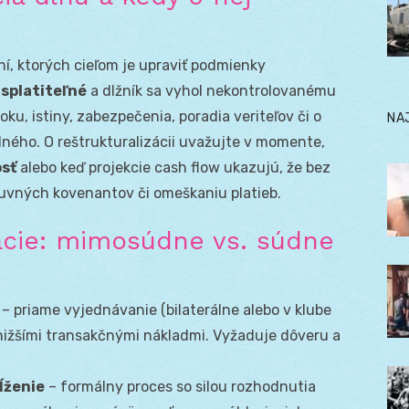
ní, ktorých cieľom je upraviť podmienky
 splatiteľné
a dlžník sa vyhol nekontrolovanému
ku, istiny, zabezpečenia, poradia veriteľov či o
NA
ného. O reštrukturalizácii uvažujte v momente,
osť
alebo keď projekcie cash flow ukazujú, že bez
uvných kovenantov či omeškaniu platieb.
ácie: mimosúdne vs. súdne
– priame vyjednávanie (bilaterálne alebo v klube
 s nižšími transakčnými nákladmi. Vyžaduje dôveru a
ĺženie
– formálny proces so silou rozhodnutia