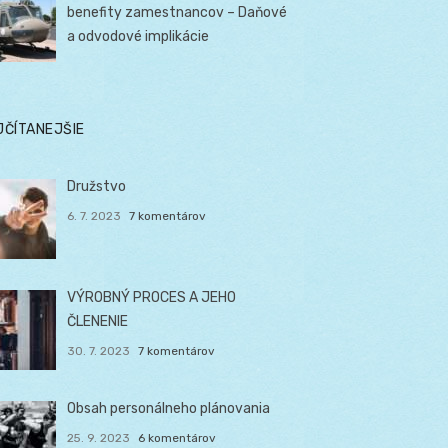
benefity zamestnancov – Daňové
a odvodové implikácie
JČÍTANEJŠIE
Družstvo
6. 7. 2023
7 komentárov
VÝROBNÝ PROCES A JEHO
ČLENENIE
30. 7. 2023
7 komentárov
Obsah personálneho plánovania
25. 9. 2023
6 komentárov