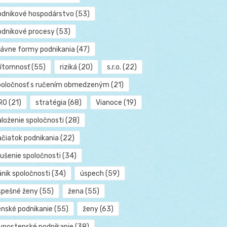
odnikové hospodárstvo
(53)
odnikové procesy
(53)
rávne formy podnikania
(47)
rítomnosť
(55)
riziká
(20)
s.r.o.
(22)
poločnosť s ručením obmedzeným
(21)
RO
(21)
stratégia
(68)
Vianoce
(19)
aloženie spoločnosti
(28)
ačiatok podnikania
(22)
rušenie spoločnosti
(34)
ánik spoločnosti
(34)
úspech
(59)
spešné ženy
(55)
žena
(55)
enské podnikanie
(55)
ženy
(63)
ivnostenské podnikanie
(38)