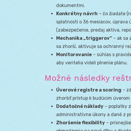
dokumentmi.
Konkrétny návrh
– čo žiadate (n
splatnosti o 36 mesiacov, úprava ú
(zabezpečenie, predaj aktíva, repo
Mechanika „triggerov“
– ak sa 
sa zhorší, aktivuje sa ochranný re
Monitorovanie
– súhlas s pravid
aby veritelia videli plnenie plánu.
Možné následky reštr
Úverové registre a scoring
– zá
zhoršiť prístup k budúcim úverom 
Dodatočné náklady
– poplatky 
administratívne úkony a daně z p
Zhoršenie flexibility
– prísnejši
obmedzenia na nové dlhy a dividen