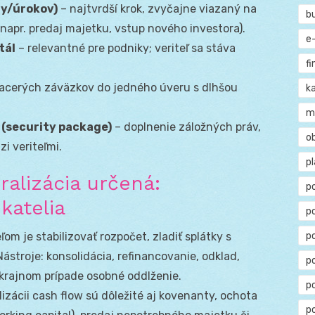
ny/úrokov)
– najtvrdší krok, zvyčajne viazaný na
b
(napr. predaj majetku, vstup nového investora).
e
tál
– relevantné pre podniky; veriteľ sa stáva
f
.
iacerých záväzkov do jedného úveru s dlhšou
ka
m
 (security package)
– doplnenie záložných práv,
o
i veriteľmi.
p
ralizácia určená:
p
katelia
p
p
ľom je stabilizovať rozpočet, zladiť splátky s
ástroje: konsolidácia, refinancovanie, odklad,
po
 krajnom prípade osobné oddlženie.
p
lizácii cash flow sú dôležité aj kovenanty, ochota
p