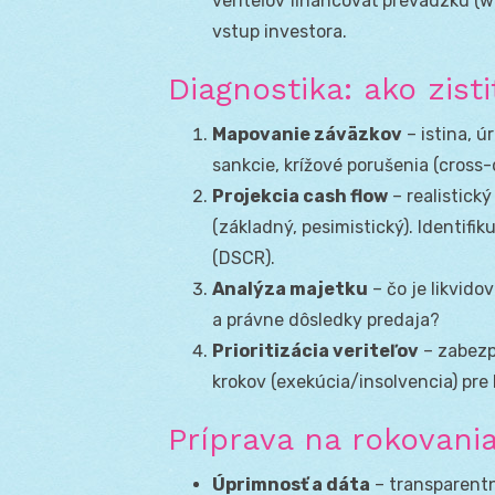
veriteľov financovať prevádzku (w
vstup investora.
Diagnostika: ako zist
Mapovanie záväzkov
– istina, ú
sankcie, krížové porušenia (cross-
Projekcia cash flow
– realistick
(základný, pesimistický). Identifi
(DSCR).
Analýza majetku
– čo je likvid
a právne dôsledky predaja?
Prioritizácia veriteľov
– zabezp
krokov (exekúcia/insolvencia) pre 
Príprava na rokovania
Úprimnosť a dáta
– transparentn