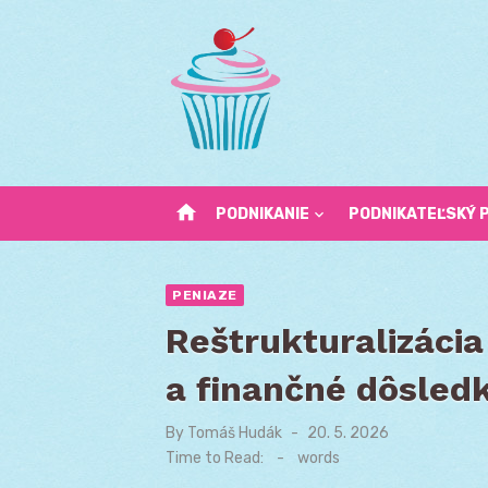
Skip
to
content
home
PODNIKANIE
PODNIKATEĽSKÝ 
PENIAZE
Reštrukturalizácia
a finančné dôsled
By
Tomáš Hudák
Posted
20. 5. 2026
on
Time to Read:
-
words