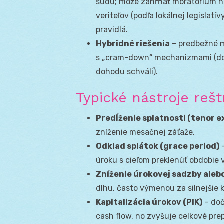
súdu; môže zahŕňať moratórium n
veriteľov (podľa lokálnej legislatív
pravidlá.
Hybridné riešenia
– predbežné 
s „cram-down“ mechanizmami (don
dohodu schváli).
Typické nástroje rešt
Predĺženie splatnosti (tenor e
zníženie mesačnej záťaže.
Odklad splátok (grace period)
–
úroku s cieľom preklenúť obdobie 
Zníženie úrokovej sadzby alebo
dlhu, často výmenou za silnejšie
Kapitalizácia úrokov (PIK)
– doč
cash flow, no zvyšuje celkové prep