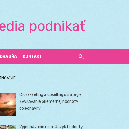
edia podnikať
ORADŇA
KONTAKT
JNOVŠIE
Cross-selling a upselling stratégie:
Zvyšovanie priemernej hodnoty
objednávky
Vyjednávanie cien: Jazyk hodnoty