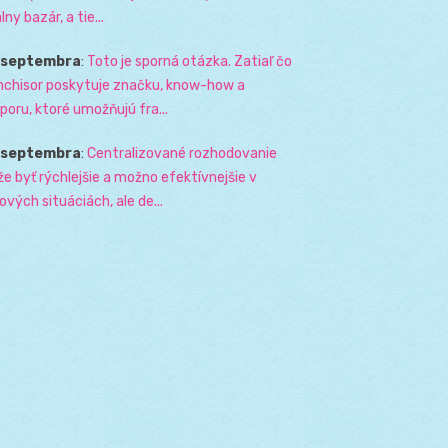
lny bazár, a tie...
. septembra
:
Toto je sporná otázka. Zatiaľ čo
nchisor poskytuje značku, know-how a
poru, ktoré umožňujú fra...
. septembra
:
Centralizované rozhodovanie
e byť rýchlejšie a možno efektívnejšie v
zových situáciách, ale de...