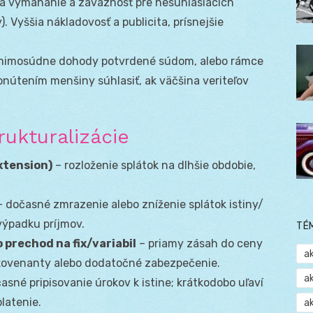
a vymáhanie a záväznosť pre nesúhlasiacich
y). Vyššia nákladovosť a publicita, prísnejšie
mimosúdne dohody potvrdené súdom, alebo rámce
útením menšiny súhlasiť, ak väčšina veriteľov
rukturalizácie
xtension)
– rozloženie splátok na dlhšie obdobie,
 dočasné zmrazenie alebo zníženie splátok istiny/
výpadku príjmov.
TÉ
 prechod na fix/variabil
– priamy zásah do ceny
a
 kovenanty alebo dodatočné zabezpečenie.
a
asné pripisovanie úrokov k istine; krátkodobo uľaví
latenie.
a