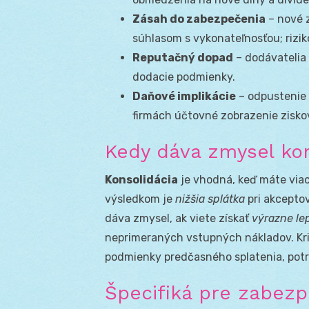
Zásah do zabezpečenia
– nové z
súhlasom s vykonateľnosťou; rizik
Reputačný dopad
– dodávatelia 
dodacie podmienky.
Daňové implikácie
– odpustenie 
firmách účtovné zobrazenie zisko
Kedy dáva zmysel kon
Konsolidácia
je vhodná, keď máte viac
výsledkom je
nižšia splátka
pri akcepto
dáva zmysel, ak viete získať
výrazne le
neprimeraných vstupných nákladov. Krité
podmienky predčasného splatenia, pot
Špecifiká pre zabez