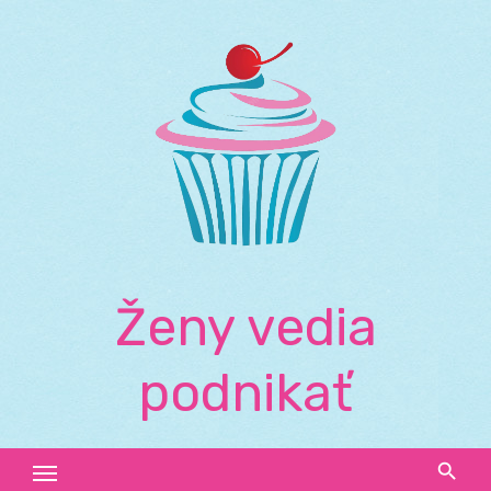
Skip
to
content
Ženy vedia
podnikať