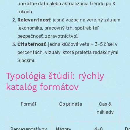
unikátne dáta alebo aktualizácia trendu po X
rokoch.
Relevantnosť
: jasná väzba na verejný záujem
(ekonomika, pracovný trh, spotrebiteľ,
bezpečnosť, zdravotníctvo).
Čitateľnosť
: jedna kľúčová veta + 3–5 čísel v
percentách; vizuály, ktoré preletia redakčnými
Slackmi.
Typológia štúdií: rýchly
katalóg formátov
Formát
Čo prináša
Čas &
náklady
Reprezentatívny
Názory,
4–8
D