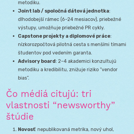
metodiku.
Joint lab / spoločná dátová jednotka
:
dlhodobejší rámec (6–24 mesiacov), priebežné
výstupy, umožňuje priebežné PR cykly.
Capstone projekty a diplomové práce
:
nízkorozpočtová pilotná cesta s menšími tímami
študentov pod vedením garanta.
Advisory board
: 2–4 akademici konzultujú
metodiku a kredibilitu, znižuje riziko “vendor
bias”.
Čo médiá citujú: tri
vlastnosti “newsworthy”
štúdie
Novosť
: nepublikovaná metrika, nový uhol,