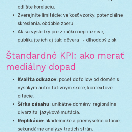
odlíšte koreláciu.
Zverejnite limitácie: veľkosť vzorky, potenciálne
skreslenia, obdobie zberu.
Ak sú výsledky pre značku nepriaznivé,
publikujte ich aj tak; dôvera → dlhodobý zisk.
Štandardné KPI: ako merať
mediálny dopad
Kvalita odkazov
: počet dofollow od domén s
vysokým autoritatívnym skóre, kontextové
citácie.
Šírka zásahu
: unikátne domény, regionálna
diverzita, jazykové mutácie.
Replikácie
: akademické a priemyselné citácie,
sekundárne analýzy tretích strán.