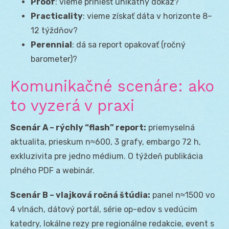
Proof
: vieme priniesť unikátny dôkaz?
Practicality
: vieme získať dáta v horizonte 8–
12 týždňov?
Perennial
: dá sa report opakovať (ročný
barometer)?
Komunikačné scenáre: ako
to vyzerá v praxi
Scenár A – rýchly “flash” report:
priemyselná
aktualita, prieskum n≈600, 3 grafy, embargo 72 h,
exkluzivita pre jedno médium. O týždeň publikácia
plného PDF a webinár.
Scenár B – vlajková ročná štúdia:
panel n≈1500 vo
4 vlnách, dátový portál, série op-edov s vedúcim
katedry, lokálne rezy pre regionálne redakcie, event s