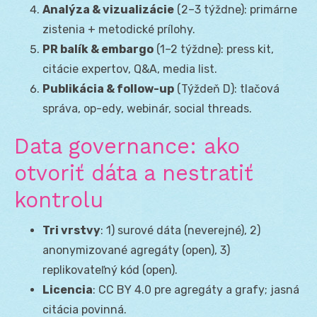
Analýza & vizualizácie
(2–3 týždne): primárne
zistenia + metodické prílohy.
PR balík & embargo
(1–2 týždne): press kit,
citácie expertov, Q&A, media list.
Publikácia & follow-up
(Týždeň D): tlačová
správa, op-edy, webinár, social threads.
Data governance: ako
otvoriť dáta a nestratiť
kontrolu
Tri vrstvy
: 1) surové dáta (neverejné), 2)
anonymizované agregáty (open), 3)
replikovateľný kód (open).
Licencia
: CC BY 4.0 pre agregáty a grafy; jasná
citácia povinná.