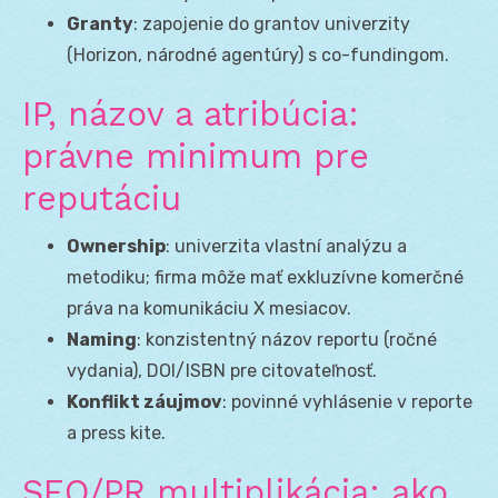
Granty
: zapojenie do grantov univerzity
(Horizon, národné agentúry) s co-fundingom.
IP, názov a atribúcia:
právne minimum pre
reputáciu
Ownership
: univerzita vlastní analýzu a
metodiku; firma môže mať exkluzívne komerčné
práva na komunikáciu X mesiacov.
Naming
: konzistentný názov reportu (ročné
vydania), DOI/ISBN pre citovateľnosť.
Konflikt záujmov
: povinné vyhlásenie v reporte
a press kite.
SEO/PR multiplikácia: ako