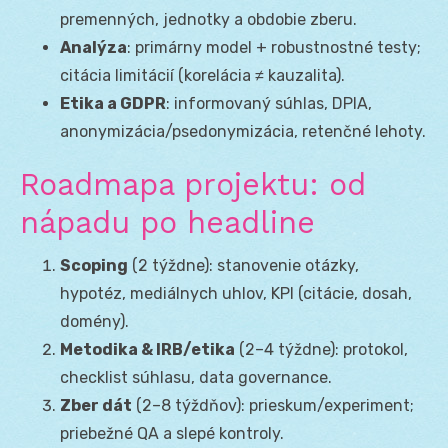
premenných, jednotky a obdobie zberu.
Analýza
: primárny model + robustnostné testy;
citácia limitácií (korelácia ≠ kauzalita).
Etika a GDPR
: informovaný súhlas, DPIA,
anonymizácia/psedonymizácia, retenčné lehoty.
Roadmapa projektu: od
nápadu po headline
Scoping
(2 týždne): stanovenie otázky,
hypotéz, mediálnych uhlov, KPI (citácie, dosah,
domény).
Metodika & IRB/etika
(2–4 týždne): protokol,
checklist súhlasu, data governance.
Zber dát
(2–8 týždňov): prieskum/experiment;
priebežné QA a slepé kontroly.