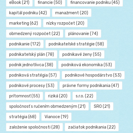
eBook
(21)
financie
(50)
financovanie podniku
(45)
kapitál podniku
(42)
manažment
(20)
marketing
(62)
nízky rozpočet
(20)
obmedzený rozpočet
(22)
plánovanie
(74)
podnikanie
(172)
podnikateľské stratégie
(58)
podnikateľský plán
(78)
podnikavé ženy
(55)
podnik jednotlivca
(38)
podniková ekonomika
(53)
podniková stratégia
(57)
podnikové hospodárstvo
(53)
podnikové procesy
(53)
právne formy podnikania
(47)
prítomnosť
(55)
riziká
(20)
s.r.o.
(22)
spoločnosť s ručením obmedzeným
(21)
SRO
(21)
stratégia
(68)
Vianoce
(19)
založenie spoločnosti
(28)
začiatok podnikania
(22)