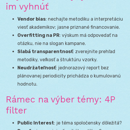
im vyhnúť
Vendor bias
: nechajte metodiku a interpretáciu
viesť akademikov; jasne priznané financovanie.
Overfitting na PR
: výskum má odpovedať na
otázku, nie na slogan kampane.
Slabá transparentnosť
: zverejnite prehľad
metodiky, veľkosť a štruktúru vzorky.
Neudržateľnosť
: jednorazový report bez
plánovanej periodicity prichádza o kumulovanú
hodnotu.
Rámec na výber témy: 4P
filter
Public Interest
: je téma spoločensky dôležitá?