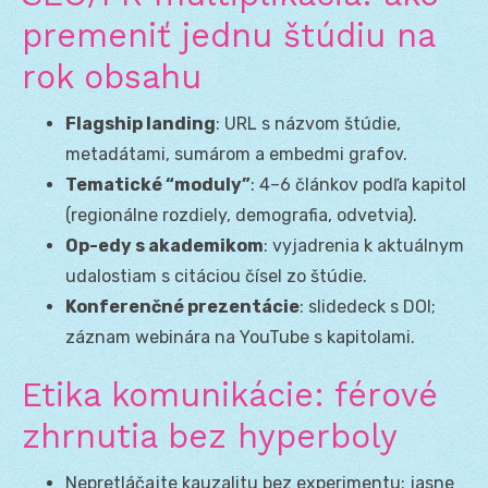
premeniť jednu štúdiu na
rok obsahu
Flagship landing
: URL s názvom štúdie,
metadátami, sumárom a embedmi grafov.
Tematické “moduly”
: 4–6 článkov podľa kapitol
(regionálne rozdiely, demografia, odvetvia).
Op-edy s akademikom
: vyjadrenia k aktuálnym
udalostiam s citáciou čísel zo štúdie.
Konferenčné prezentácie
: slidedeck s DOI;
záznam webinára na YouTube s kapitolami.
Etika komunikácie: férové
zhrnutia bez hyperboly
Nepretláčajte kauzalitu bez experimentu; jasne