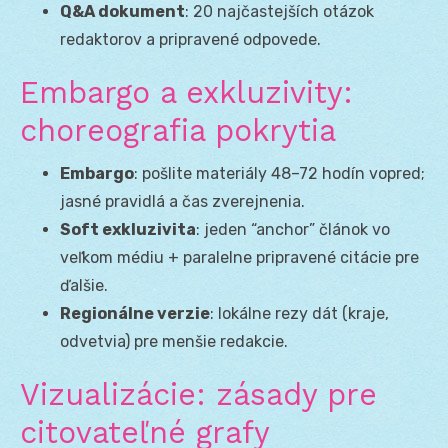
Q&A dokument
: 20 najčastejších otázok
redaktorov a pripravené odpovede.
Embargo a exkluzivity:
choreografia pokrytia
Embargo
: pošlite materiály 48–72 hodín vopred;
jasné pravidlá a čas zverejnenia.
Soft exkluzivita
: jeden “anchor” článok vo
veľkom médiu + paralelne pripravené citácie pre
ďalšie.
Regionálne verzie
: lokálne rezy dát (kraje,
odvetvia) pre menšie redakcie.
Vizualizácie: zásady pre
citovateľné grafy