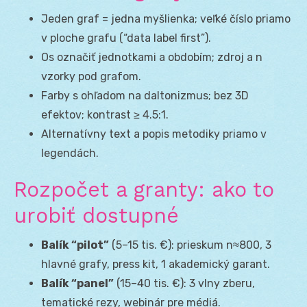
Jeden graf = jedna myšlienka; veľké číslo priamo
v ploche grafu (“data label first”).
Os označiť jednotkami a obdobím; zdroj a n
vzorky pod grafom.
Farby s ohľadom na daltonizmus; bez 3D
efektov; kontrast ≥ 4.5:1.
Alternatívny text a popis metodiky priamo v
legendách.
Rozpočet a granty: ako to
urobiť dostupné
Balík “pilot”
(5–15 tis. €): prieskum n≈800, 3
hlavné grafy, press kit, 1 akademický garant.
Balík “panel”
(15–40 tis. €): 3 vlny zberu,
tematické rezy, webinár pre médiá.