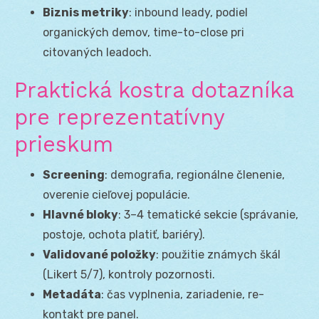
Biznis metriky
: inbound leady, podiel
organických demov, time-to-close pri
citovaných leadoch.
Praktická kostra dotazníka
pre reprezentatívny
prieskum
Screening
: demografia, regionálne členenie,
overenie cieľovej populácie.
Hlavné bloky
: 3–4 tematické sekcie (správanie,
postoje, ochota platiť, bariéry).
Validované položky
: použitie známych škál
(Likert 5/7), kontroly pozornosti.
Metadáta
: čas vyplnenia, zariadenie, re-
kontakt pre panel.