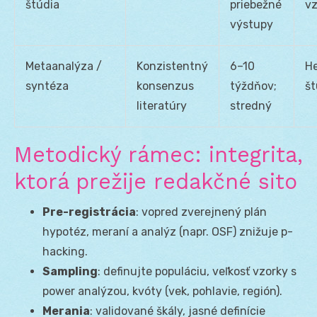
štúdia
priebežné
vz
výstupy
Metaanalýza /
Konzistentný
6–10
He
syntéza
konsenzus
týždňov;
št
literatúry
stredný
Metodický rámec: integrita,
ktorá prežije redakčné sito
Pre-registrácia
: vopred zverejnený plán
hypotéz, meraní a analýz (napr. OSF) znižuje p-
hacking.
Sampling
: definujte populáciu, veľkosť vzorky s
power analýzou, kvóty (vek, pohlavie, región).
Merania
: validované škály, jasné definície