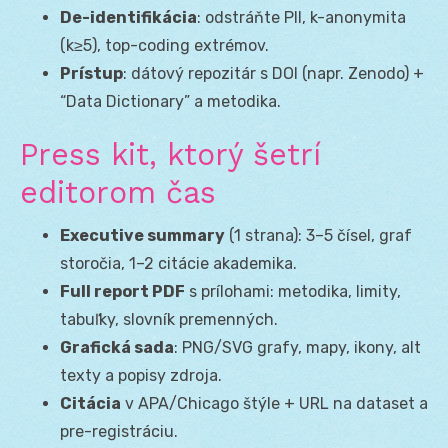
De-identifikácia
: odstráňte PII, k-anonymita
(k≥5), top-coding extrémov.
Prístup
: dátový repozitár s DOI (napr. Zenodo) +
“Data Dictionary” a metodika.
Press kit, ktorý šetrí
editorom čas
Executive summary
(1 strana): 3–5 čísel, graf
storočia, 1–2 citácie akademika.
Full report PDF
s prílohami: metodika, limity,
tabuľky, slovník premenných.
Grafická sada
: PNG/SVG grafy, mapy, ikony, alt
texty a popisy zdroja.
Citácia
v APA/Chicago štýle + URL na dataset a
pre-registráciu.