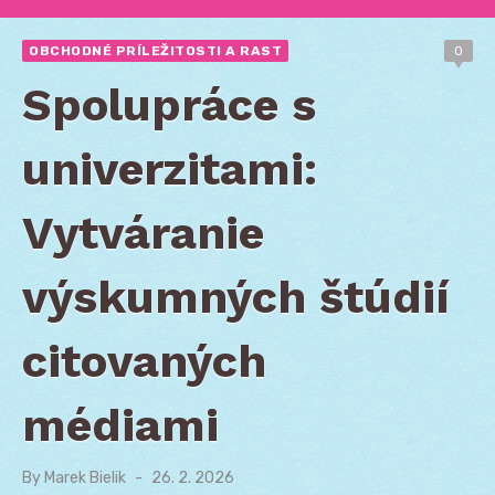
OBCHODNÉ PRÍLEŽITOSTI A RAST
0
Spolupráce s
univerzitami:
Vytváranie
výskumných štúdií
citovaných
médiami
By
Marek Bielik
Posted
26. 2. 2026