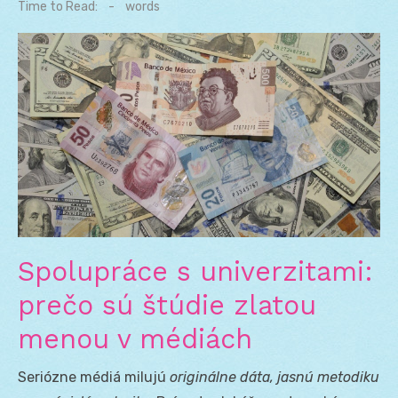
on
Time to Read:
-
words
Spolupráce s univerzitami:
prečo sú štúdie zlatou
menou v médiách
Seriózne médiá milujú
originálne dáta, jasnú metodiku