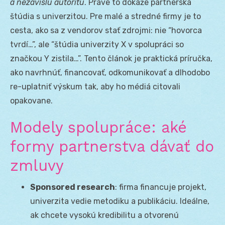
a nezávislú autoritu
. Práve to dokáže partnerská
štúdia s univerzitou. Pre malé a stredné firmy je to
cesta, ako sa z vendorov stať zdrojmi: nie “hovorca
tvrdí…”, ale “štúdia univerzity X v spolupráci so
značkou Y zistila…”. Tento článok je praktická príručka,
ako navrhnúť, financovať, odkomunikovať a dlhodobo
re-uplatniť výskum tak, aby ho médiá citovali
opakovane.
Modely spolupráce: aké
formy partnerstva dávať do
zmluvy
Sponsored research
: firma financuje projekt,
univerzita vedie metodiku a publikáciu. Ideálne,
ak chcete vysokú kredibilitu a otvorenú