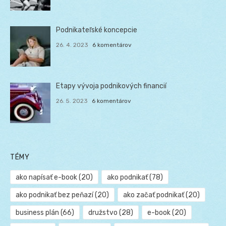
Podnikateľské koncepcie
26. 4. 2023
6 komentárov
Etapy vývoja podnikových financií
26. 5. 2023
6 komentárov
TÉMY
ako napísať e-book
(20)
ako podnikať
(78)
ako podnikať bez peňazí
(20)
ako začať podnikať
(20)
business plán
(66)
družstvo
(28)
e-book
(20)