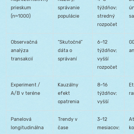
prieskum
správanie
týždňov;
ún
(n≈1000)
populácie
stredný
sa
rozpočet
Observačná
“Skutočné”
6–12
G
analýza
dáta o
týždňov;
a
transakcií
správaní
vyšší
rozpočet
Experiment /
Kauzálny
8–16
Et
A/B v teréne
efekt
týždňov;
ra
opatrenia
vyšší
Panelová
Trendy v
3–12
At
longitudinálna
čase
mesiacov;
ko