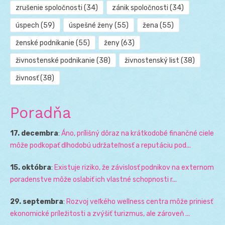
zrušenie spoločnosti
(34)
zánik spoločnosti
(34)
úspech
(59)
úspešné ženy
(55)
žena
(55)
ženské podnikanie
(55)
ženy
(63)
živnostenské podnikanie
(38)
živnostenský list
(38)
živnosť
(38)
Poradňa
17. decembra
:
Áno, prílišný dôraz na krátkodobé finančné ciele
môže podkopať dlhodobú udržateľnosť a reputáciu pod...
15. októbra
:
Existuje riziko, že závislosť podnikov na externom
poradenstve môže oslabiť ich vlastné schopnosti r...
29. septembra
:
Rozvoj veľkého wellness centra môže priniesť
ekonomické príležitosti a zvýšiť turizmus, ale zároveň ...