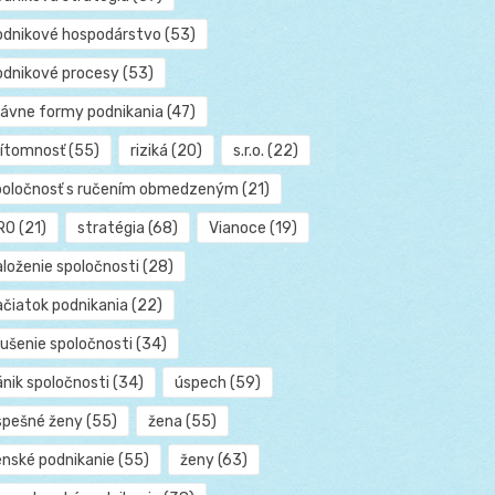
odnikové hospodárstvo
(53)
odnikové procesy
(53)
rávne formy podnikania
(47)
rítomnosť
(55)
riziká
(20)
s.r.o.
(22)
poločnosť s ručením obmedzeným
(21)
RO
(21)
stratégia
(68)
Vianoce
(19)
aloženie spoločnosti
(28)
ačiatok podnikania
(22)
rušenie spoločnosti
(34)
ánik spoločnosti
(34)
úspech
(59)
spešné ženy
(55)
žena
(55)
enské podnikanie
(55)
ženy
(63)