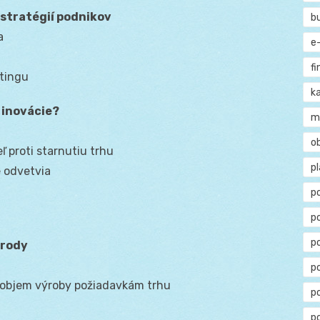
stratégií podnikov
b
a
e
f
etingu
ka
 inovácie?
m
o
eľ proti starnutiu trhu
p
 odvetvia
p
p
p
úrody
po
í objem výroby požiadavkám trhu
p
p