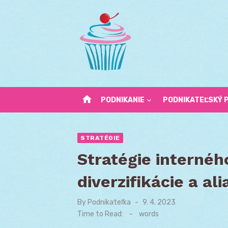
Skip
to
content
home
PODNIKANIE
PODNIKATEĽSKÝ 
STRATÉGIE
Stratégie internéh
diverzifikácie a ali
By
Podnikateľka
Posted
9. 4. 2023
on
Time to Read:
-
words