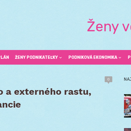
Ženy v
PLÁN
ŽENY PODNIKATEĽKY
PODNIKOVÁ EKONOMIKA
P
NA
0
o a externého rastu,
ancie