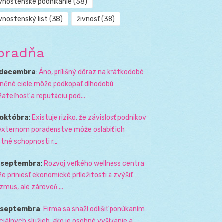
ivnostenské podnikanie
(38)
vnostenský list
(38)
živnosť
(38)
oradňa
 decembra
:
Áno, prílišný dôraz na krátkodobé
ančné ciele môže podkopať dlhodobú
žateľnosť a reputáciu pod...
 októbra
:
Existuje riziko, že závislosť podnikov
externom poradenstve môže oslabiť ich
stné schopnosti r...
. septembra
:
Rozvoj veľkého wellness centra
e priniesť ekonomické príležitosti a zvýšiť
izmus, ale zároveň ...
. septembra
:
Firma sa snaží odlišiť ponúkaním
ciálnych služieb, ako je osobné vyšívanie a