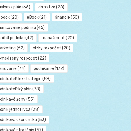
usiness plán
(66)
družstvo
(28)
-book
(20)
eBook
(21)
financie
(50)
inancovanie podniku
(45)
pitál podniku
(42)
manažment
(20)
arketing
(62)
nízky rozpočet
(20)
bmedzený rozpočet
(22)
lánovanie
(74)
podnikanie
(172)
odnikateľské stratégie
(58)
odnikateľský plán
(78)
odnikavé ženy
(55)
dnik jednotlivca
(38)
odniková ekonomika
(53)
odniková stratégia
(57)