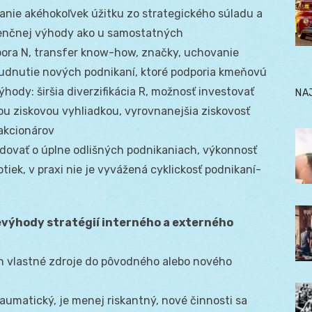
vanie akéhokoľvek úžitku zo strategického súladu a
enčnej výhody ako u samostatných
pora N, transfer know-how, značky, uchovanie
budnutie nových podnikaní, ktoré podporia kmeňovú
Výhody: širšia diverzifikácia R, možnosť investovať
NA
šou ziskovou vyhliadkou, vyrovnanejšia ziskovosť
akcionárov
dovať o úplne odlišných podnikaniach, výkonnosť
otiek, v praxi nie je vyvážená cyklickosť podnikaní-
evýhody stratégií interného a externého
len vlastné zdroje do pôvodného alebo nového
raumatický, je menej riskantný, nové činnosti sa