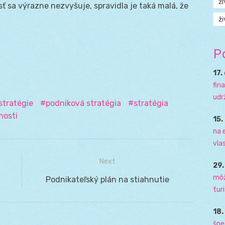
ž
sť sa výrazne nezvyšuje, spravidla je taká malá, že
ži
P
17.
fin
udr
stratégie
podniková stratégia
stratégia
nosti
15.
na 
vla
Next
29
môž
Next
Podnikateľský plán na stiahnutie
tur
post:
18
špe