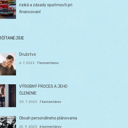
riziká a zásady opatrnosti pri
financovaní
JČÍTANEJŠIE
Družstvo
6. 7. 2023
7 komentárov
VÝROBNÝ PROCES A JEHO
ČLENENIE
30. 7. 2023
7 komentárov
Obsah personálneho plánovania
25. 9. 2023
6 komentárov