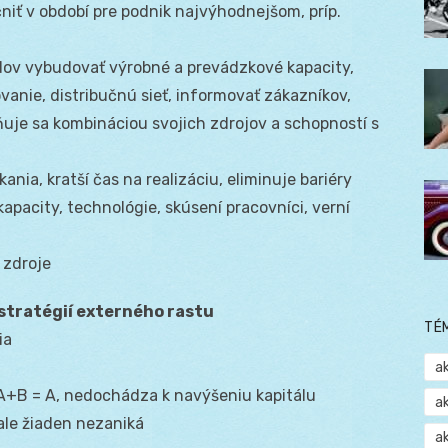
niť v období pre podnik najvýhodnejšom, príp.
dov vybudovať výrobné a prevádzkové kapacity,
ovanie, distribučnú sieť, informovať zákazníkov,
ňuje sa kombináciou svojich zdrojov a schopností s
nia, kratší čas na realizáciu, eliminuje bariéry
kapacity, technológie, skúsení pracovníci, verní
 zdroje
stratégií externého rastu
TÉ
ia
a
 A+B = A, nedochádza k navýšeniu kapitálu
a
ale žiaden nezaniká
a