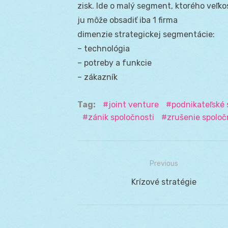
zisk. Ide o malý segment, ktorého veľko
ju môže obsadiť iba 1 firma
dimenzie strategickej segmentácie:
– technológia
– potreby a funkcie
– zákazník
Tag:
joint venture
podnikateľské 
zánik spoločnosti
zrušenie spoloč
Previous
Navigácia
Previous
Krízové stratégie
v
post:
článku