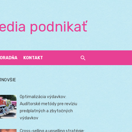
edia podnikať
ORADŇA
KONTAKT
JNOVŠIE
Optimalizácia výdavkov:
Audítorské metódy pre revíziu
predplatných a zbytočných
výdavkov
Cross-selling a upselling stratégie: