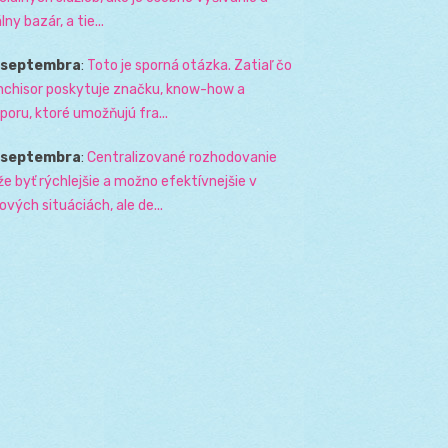
lny bazár, a tie...
. septembra
:
Toto je sporná otázka. Zatiaľ čo
nchisor poskytuje značku, know-how a
poru, ktoré umožňujú fra...
. septembra
:
Centralizované rozhodovanie
e byť rýchlejšie a možno efektívnejšie v
zových situáciách, ale de...