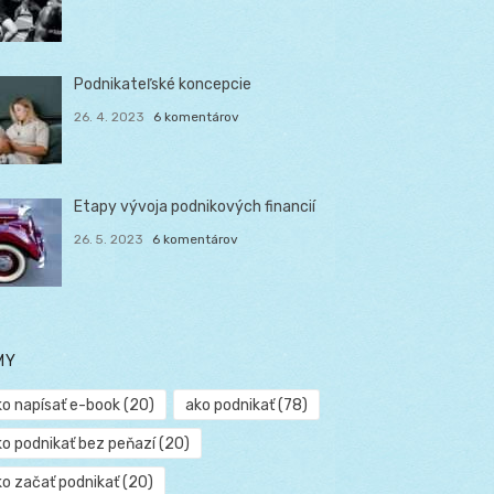
Podnikateľské koncepcie
26. 4. 2023
6 komentárov
Etapy vývoja podnikových financií
26. 5. 2023
6 komentárov
MY
ko napísať e-book
(20)
ako podnikať
(78)
ko podnikať bez peňazí
(20)
ko začať podnikať
(20)