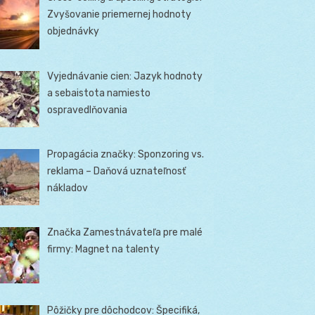
Zvyšovanie priemernej hodnoty
objednávky
Vyjednávanie cien: Jazyk hodnoty
a sebaistota namiesto
ospravedlňovania
Propagácia značky: Sponzoring vs.
reklama – Daňová uznateľnosť
nákladov
Značka Zamestnávateľa pre malé
firmy: Magnet na talenty
Pôžičky pre dôchodcov: Špecifiká,