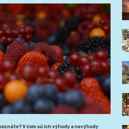
 poznáte? V čom sú ich výhody a nevýhody