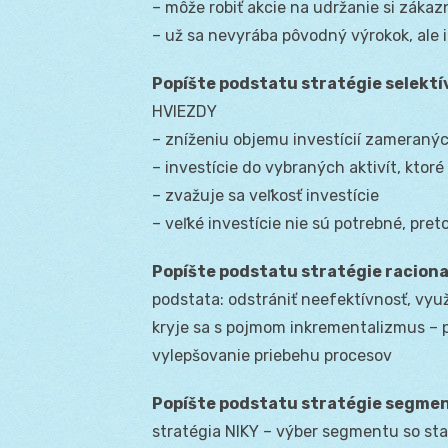
– môže robiť akcie na udržanie si zákaz
– už sa nevyrába pôvodný výrokok, ale 
Popíšte podstatu stratégie selekt
HVIEZDY
– zníženiu objemu investícií zameraný
– investície do vybraných aktivít, ktor
– zvažuje sa veľkosť investície
– veľké investície nie sú potrebné, pre
Popíšte podstatu stratégie raciona
podstata: odstrániť neefektívnosť, využ
kryje sa s pojmom inkrementalizmus – 
vylepšovanie priebehu procesov
Popíšte podstatu stratégie segme
stratégia NIKY – výber segmentu so s