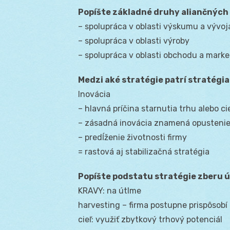
Popíšte základné druhy aliančných 
– spolupráca v oblasti výskumu a vývoj
– spolupráca v oblasti výroby
– spolupráca v oblasti obchodu a mark
Medzi aké stratégie patrí stratégia
Inovácia
– hlavná príčina starnutia trhu alebo ci
– zásadná inovácia znamená opustenie
– predĺženie životnosti firmy
= rastová aj stabilizačná stratégia
Popíšte podstatu stratégie zberu 
KRAVY: na útlme
harvesting – firma postupne prispôsob
cieľ: využiť zbytkový trhový potenciál