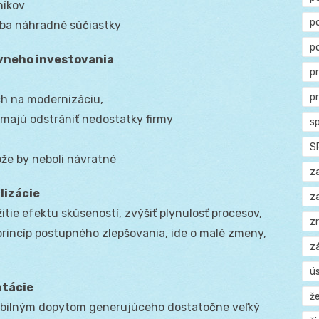
níkov
p
iba náhradné súčiastky
p
ívneho investovania
p
p
ch na modernizáciu,
é majú odstrániť nedostatky firmy
s
S
tože by neboli návratné
z
lizácie
z
itie efektu skúseností, zvýšiť plynulosť procesov,
z
princíp postupného zlepšovania, ide o malé zmeny,
z
ú
ntácie
ž
tabilným dopytom generujúceho dostatočne veľký