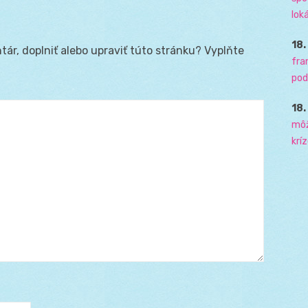
loká
18
ár, doplniť alebo upraviť túto stránku? Vyplňte
fra
pod
18
môž
krí