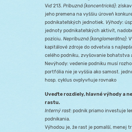
Viď 213.
Príbuzná (koncentrická)
: získa
jeho premena na vyššiu úroveň konkur
podnikateľských jednotiek.
Výhody
: ús
jednoty podnikateľských aktivít, nado
pozíciu.
Nepríbuzná (konglomerátna)
: 
kapitálové zdroje do odvetvia s najlep
celého podniku, zvyšovanie bohatstva 
Nevýhody: vedenie podniku musí rozho
portfólia nie je vyššia ako samost. jedn
hosp. cyklus ovplyvňuje rovnako
Uveďte rozdiely, hlavné výhody a n
rastu.
Interný rast
: podnik priamo investuje 
podnikania.
Výhodou je, že rast je pomalší, menej t