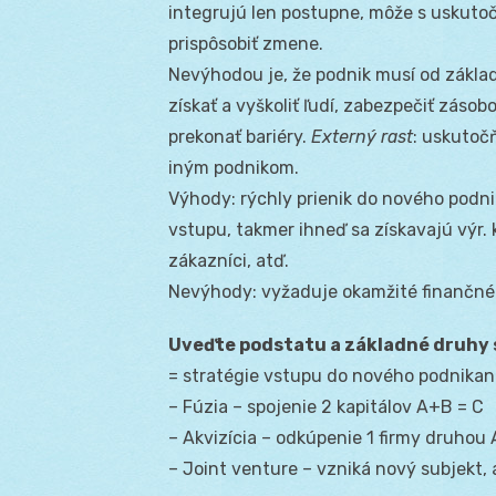
integrujú len postupne, môže s uskutoč
prispôsobiť zmene.
Nevýhodou je, že podnik musí od zákla
získať a vyškoliť ľudí, zabezpečiť zásob
prekonať bariéry.
Externý rast
: uskutoč
iným podnikom.
Výhody: rýchly prienik do nového podnika
vstupu, takmer ihneď sa získavajú výr. 
zákazníci, atď.
Nevýhody: vyžaduje okamžité finančné
Uveďte podstatu a základné druhy 
= stratégie vstupu do nového podnikan
– Fúzia – spojenie 2 kapitálov A+B = C
– Akvizícia – odkúpenie 1 firmy druhou
– Joint venture – vzniká nový subjekt, 