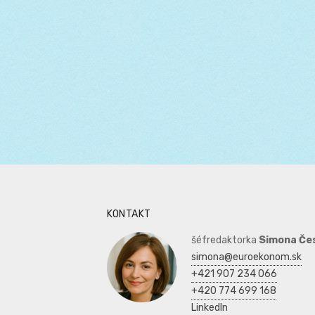
KONTAKT
šéfredaktorka
Simona Če
simona@euroekonom.sk
+421 907 234 066
+420 774 699 168
LinkedIn