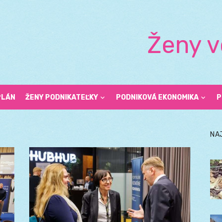
Ženy v
PLÁN
ŽENY PODNIKATEĽKY
PODNIKOVÁ EKONOMIKA
P
NA