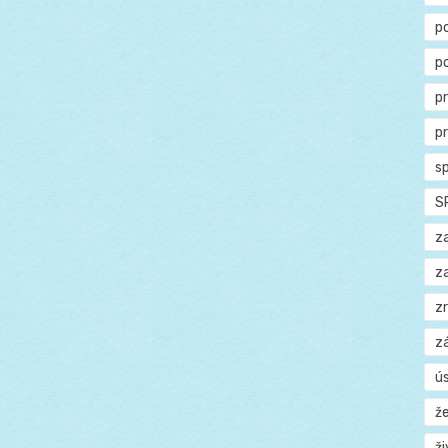
p
p
p
p
s
S
z
z
z
z
ú
ž
ž