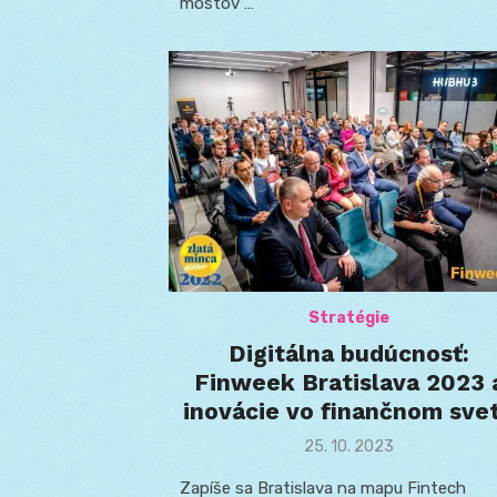
mostov …
Stratégie
Digitálna budúcnosť:
Finweek Bratislava 2023 
inovácie vo finančnom sve
Posted
25. 10. 2023
on
Zapíše sa Bratislava na mapu Fintech