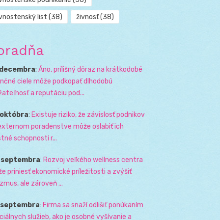
vnostenský list
(38)
živnosť
(38)
oradňa
 decembra
:
Áno, prílišný dôraz na krátkodobé
ančné ciele môže podkopať dlhodobú
žateľnosť a reputáciu pod...
 októbra
:
Existuje riziko, že závislosť podnikov
externom poradenstve môže oslabiť ich
stné schopnosti r...
. septembra
:
Rozvoj veľkého wellness centra
e priniesť ekonomické príležitosti a zvýšiť
izmus, ale zároveň ...
. septembra
:
Firma sa snaží odlišiť ponúkaním
ciálnych služieb, ako je osobné vyšívanie a