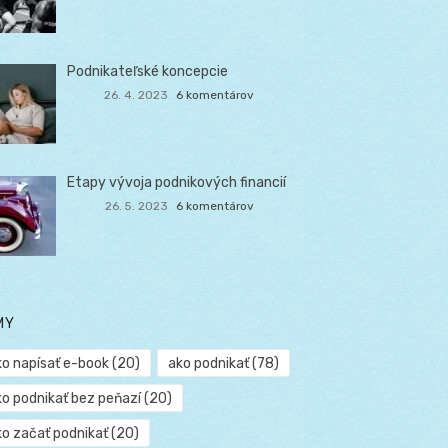
Podnikateľské koncepcie
26. 4. 2023
6 komentárov
Etapy vývoja podnikových financií
26. 5. 2023
6 komentárov
MY
ko napísať e-book
(20)
ako podnikať
(78)
ko podnikať bez peňazí
(20)
ko začať podnikať
(20)