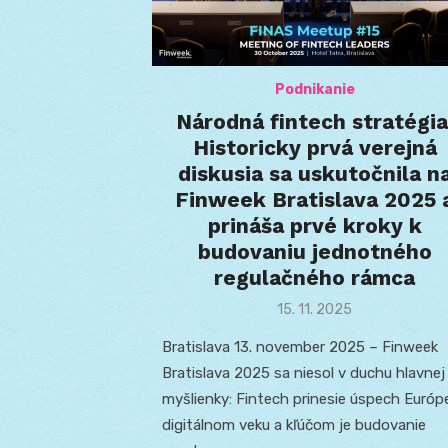
Podnikanie
Národná fintech stratégia
Historicky prvá verejná
diskusia sa uskutočnila n
Finweek Bratislava 2025 
prináša prvé kroky k
budovaniu jednotného
regulačného rámca
Posted
15. 11. 2025
on
Bratislava 13. november 2025 – Finweek
Bratislava 2025 sa niesol v duchu hlavnej
myšlienky: Fintech prinesie úspech Európ
digitálnom veku a kľúčom je budovanie