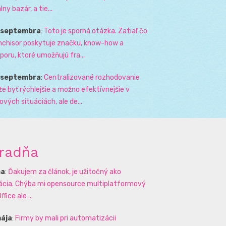
lny bazár, a tie...
. septembra
:
Toto je sporná otázka. Zatiaľ čo
nchisor poskytuje značku, know-how a
poru, ktoré umožňujú fra...
. septembra
:
Centralizované rozhodovanie
e byť rýchlejšie a možno efektívnejšie v
zových situáciách, ale de...
radňa
na
:
Ďakujem za článok, je užitočný ako
rácia. Chýba mi opensource multiplatformový
ffice ale ...
mája
:
Firmy by mali pri automatizácii