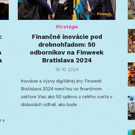
Stratégie
:
Finančné inovácie pod
drobnohľadom: 50
a
odborníkov na Finweek
a
Bratislava 2024
Posted
18. 10. 2024
on
Inovácie a výzvy digitálnej éry: Finweek
Bratislava 2024 mení hru vo finančnom
sektore Viac ako 50 spíkrov z celého sveta v
diskusiách odhalí, ako bude …
e v