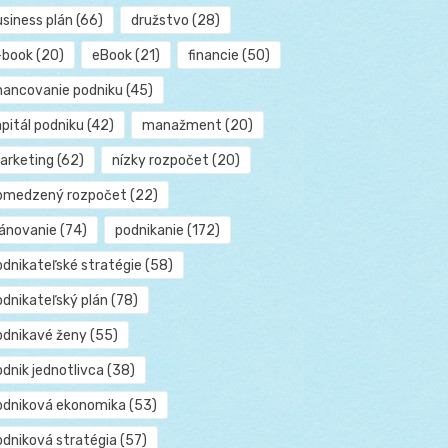
usiness plán
(66)
družstvo
(28)
-book
(20)
eBook
(21)
financie
(50)
inancovanie podniku
(45)
pitál podniku
(42)
manažment
(20)
arketing
(62)
nízky rozpočet
(20)
bmedzený rozpočet
(22)
lánovanie
(74)
podnikanie
(172)
odnikateľské stratégie
(58)
odnikateľský plán
(78)
odnikavé ženy
(55)
dnik jednotlivca
(38)
odniková ekonomika
(53)
odniková stratégia
(57)