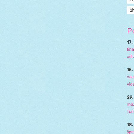
ži
P
17.
fin
udr
15.
na 
vla
29
môž
tur
18
špe