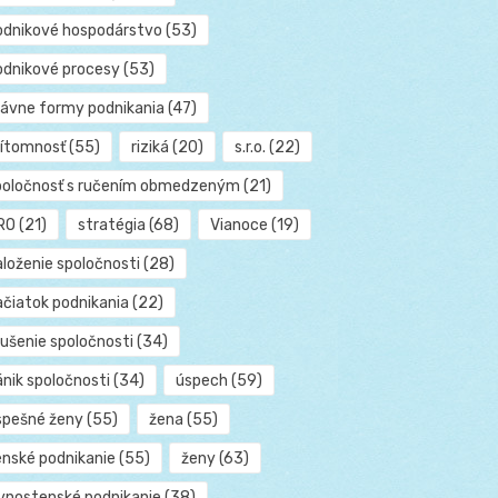
odnikové hospodárstvo
(53)
odnikové procesy
(53)
rávne formy podnikania
(47)
rítomnosť
(55)
riziká
(20)
s.r.o.
(22)
poločnosť s ručením obmedzeným
(21)
RO
(21)
stratégia
(68)
Vianoce
(19)
aloženie spoločnosti
(28)
ačiatok podnikania
(22)
rušenie spoločnosti
(34)
ánik spoločnosti
(34)
úspech
(59)
spešné ženy
(55)
žena
(55)
enské podnikanie
(55)
ženy
(63)
ivnostenské podnikanie
(38)