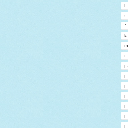
b
e
f
ka
m
o
p
p
p
p
po
p
p