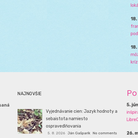
loká
18
fra
pod
18
môž
krí
Po
NAJNOVŠIE
5. jú
saná
Vyjednávanie cien: Jazyk hodnoty a
inšpi
sebaistota namiesto
LibreO
ospravedlňovania
26. 
5. 8. 2026
Ján Gašparík
No comments