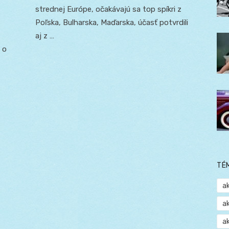
strednej Európe, očakávajú sa top spíkri z
Poľska, Bulharska, Maďarska, účasť potvrdili
aj z …
 o
TÉ
a
a
a