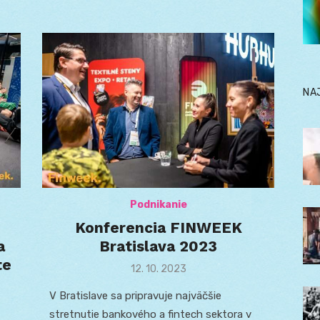
NA
Podnikanie
Konferencia FINWEEK
a
Bratislava 2023
te
Posted
12. 10. 2023
on
V Bratislave sa pripravuje najväčšie
stretnutie bankového a fintech sektora v