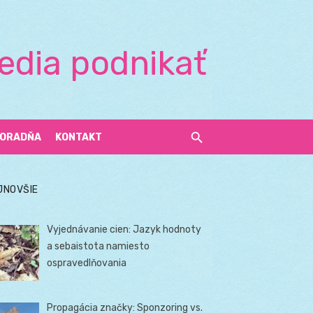
edia podnikať
ORADŇA
KONTAKT
JNOVŠIE
Vyjednávanie cien: Jazyk hodnoty
a sebaistota namiesto
ospravedlňovania
Propagácia značky: Sponzoring vs.