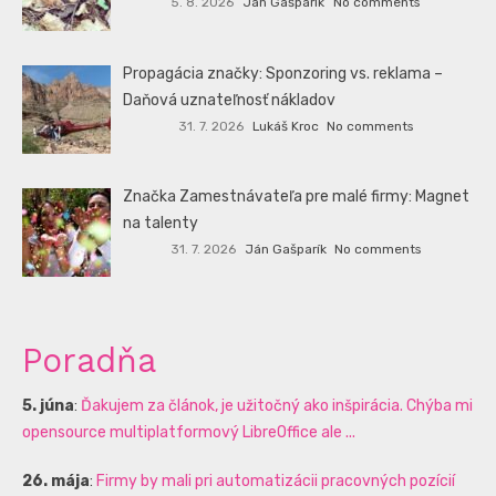
5. 8. 2026
Ján Gašparík
No comments
Propagácia značky: Sponzoring vs. reklama –
Daňová uznateľnosť nákladov
31. 7. 2026
Lukáš Kroc
No comments
Značka Zamestnávateľa pre malé firmy: Magnet
na talenty
31. 7. 2026
Ján Gašparík
No comments
Poradňa
5. júna
:
Ďakujem za článok, je užitočný ako inšpirácia. Chýba mi
opensource multiplatformový LibreOffice ale ...
26. mája
:
Firmy by mali pri automatizácii pracovných pozícií