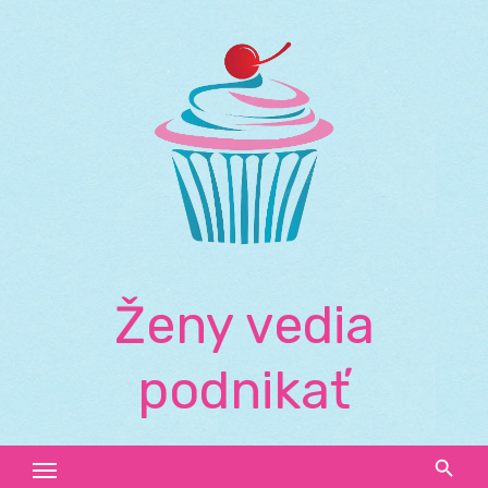
Skip
to
content
Ženy vedia
podnikať