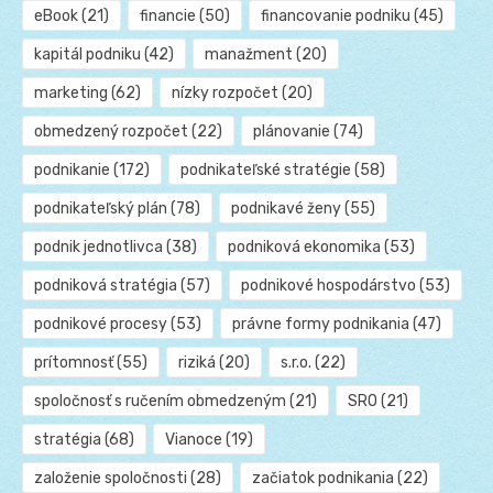
eBook
(21)
financie
(50)
financovanie podniku
(45)
kapitál podniku
(42)
manažment
(20)
marketing
(62)
nízky rozpočet
(20)
obmedzený rozpočet
(22)
plánovanie
(74)
podnikanie
(172)
podnikateľské stratégie
(58)
podnikateľský plán
(78)
podnikavé ženy
(55)
podnik jednotlivca
(38)
podniková ekonomika
(53)
podniková stratégia
(57)
podnikové hospodárstvo
(53)
podnikové procesy
(53)
právne formy podnikania
(47)
prítomnosť
(55)
riziká
(20)
s.r.o.
(22)
spoločnosť s ručením obmedzeným
(21)
SRO
(21)
stratégia
(68)
Vianoce
(19)
založenie spoločnosti
(28)
začiatok podnikania
(22)