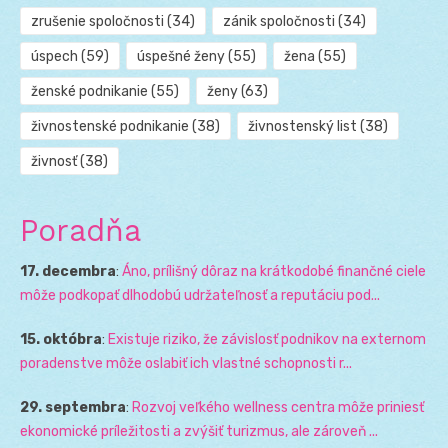
zrušenie spoločnosti
(34)
zánik spoločnosti
(34)
úspech
(59)
úspešné ženy
(55)
žena
(55)
ženské podnikanie
(55)
ženy
(63)
živnostenské podnikanie
(38)
živnostenský list
(38)
živnosť
(38)
Poradňa
17. decembra
:
Áno, prílišný dôraz na krátkodobé finančné ciele
môže podkopať dlhodobú udržateľnosť a reputáciu pod...
15. októbra
:
Existuje riziko, že závislosť podnikov na externom
poradenstve môže oslabiť ich vlastné schopnosti r...
29. septembra
:
Rozvoj veľkého wellness centra môže priniesť
ekonomické príležitosti a zvýšiť turizmus, ale zároveň ...