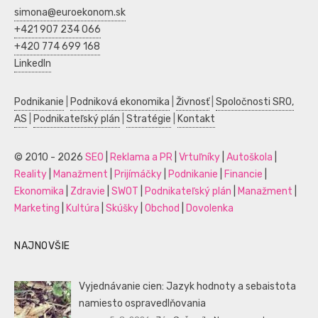
simona@euroekonom.sk
+421 907 234 066
+420 774 699 168
LinkedIn
Podnikanie
|
Podniková ekonomika
|
Živnosť
|
Spoločnosti SRO,
AS
|
Podnikateľský plán
|
Stratégie
|
Kontakt
© 2010 - 2026
SEO
|
Reklama a PR
|
Vrtuľníky
|
Autoškola
|
Reality
|
Manažment
|
Prijímáčky
|
Podnikanie
|
Financie
|
Ekonomika
|
Zdravie
|
SWOT
|
Podnikateľský plán
|
Manažment
|
Marketing
|
Kultúra
|
Skúšky
|
Obchod
|
Dovolenka
NAJNOVŠIE
Vyjednávanie cien: Jazyk hodnoty a sebaistota
namiesto ospravedlňovania