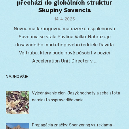
přechází do globálních struktur
Skupiny Savencia
Posted
14. 4. 2025
on
Novou marketingovou manažerkou společnosti
Savencia se stala Pavlína Valko. Nahrazuje
dosavadního marketingového ředitele Davida
Vejtrubu, který bude nově působit v pozici
Acceleration Unit Director v …
NAJNOVŠIE
Vyjednávanie cien: Jazyk hodnoty a sebaistota
namiesto ospravedlňovania
Propagácia značky: Sponzoring vs. reklama –