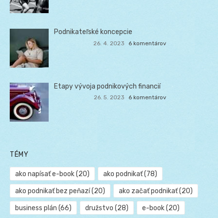
Podnikateľské koncepcie
26. 4. 2023
6 komentárov
Etapy vývoja podnikových financií
26. 5. 2023
6 komentárov
TÉMY
ako napísať e-book
(20)
ako podnikať
(78)
ako podnikať bez peňazí
(20)
ako začať podnikať
(20)
business plán
(66)
družstvo
(28)
e-book
(20)