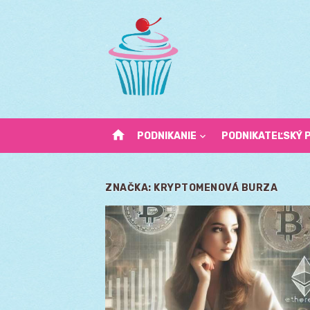
Skip
to
content
home
PODNIKANIE
PODNIKATEĽSKÝ 
ZNAČKA:
KRYPTOMENOVÁ BURZA