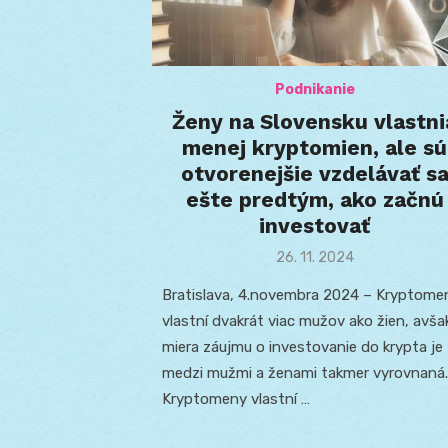
Podnikanie
Ženy na Slovensku vlastni
menej kryptomien, ale sú
otvorenejšie vzdelávať s
ešte predtým, ako začnú
investovať
Posted
26. 11. 2024
on
Bratislava, 4.novembra 2024 – Kryptome
vlastní dvakrát viac mužov ako žien, avša
miera záujmu o investovanie do krypta je
medzi mužmi a ženami takmer vyrovnaná.
Kryptomeny vlastní …