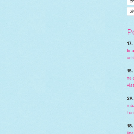
ž
ži
P
17.
fin
udr
15.
na 
vla
29
môž
tur
18
špe