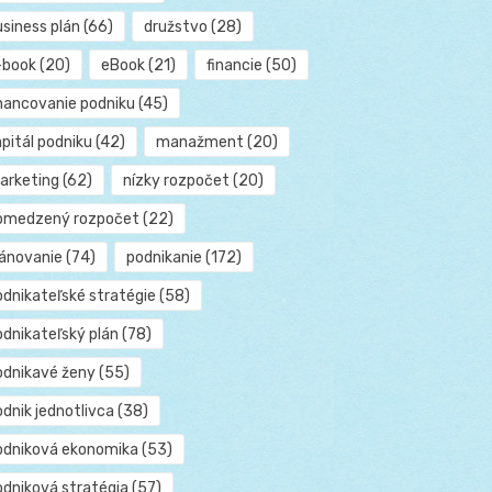
usiness plán
(66)
družstvo
(28)
-book
(20)
eBook
(21)
financie
(50)
inancovanie podniku
(45)
pitál podniku
(42)
manažment
(20)
arketing
(62)
nízky rozpočet
(20)
bmedzený rozpočet
(22)
lánovanie
(74)
podnikanie
(172)
odnikateľské stratégie
(58)
odnikateľský plán
(78)
odnikavé ženy
(55)
dnik jednotlivca
(38)
odniková ekonomika
(53)
odniková stratégia
(57)