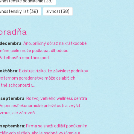
ivnostenské podnikanie
(38)
vnostenský list
(38)
živnosť
(38)
oradňa
 decembra
:
Áno, prílišný dôraz na krátkodobé
ančné ciele môže podkopať dlhodobú
žateľnosť a reputáciu pod...
 októbra
:
Existuje riziko, že závislosť podnikov
externom poradenstve môže oslabiť ich
stné schopnosti r...
. septembra
:
Rozvoj veľkého wellness centra
e priniesť ekonomické príležitosti a zvýšiť
izmus, ale zároveň ...
. septembra
:
Firma sa snaží odlišiť ponúkaním
ciálnych služieb, ako je osobné vyšívanie a