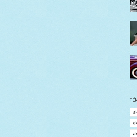
TÉ
a
a
a