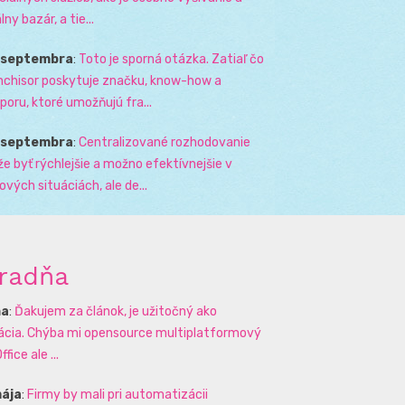
lny bazár, a tie...
. septembra
:
Toto je sporná otázka. Zatiaľ čo
nchisor poskytuje značku, know-how a
poru, ktoré umožňujú fra...
. septembra
:
Centralizované rozhodovanie
e byť rýchlejšie a možno efektívnejšie v
zových situáciách, ale de...
radňa
na
:
Ďakujem za článok, je užitočný ako
rácia. Chýba mi opensource multiplatformový
ffice ale ...
mája
:
Firmy by mali pri automatizácii