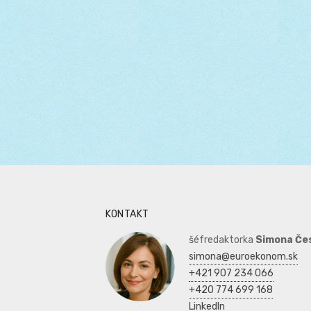
KONTAKT
šéfredaktorka
Simona Če
simona@euroekonom.sk
+421 907 234 066
+420 774 699 168
LinkedIn