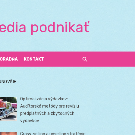
edia podnikať
ORADŇA
KONTAKT
JNOVŠIE
Optimalizácia výdavkov:
Audítorské metódy pre revíziu
predplatných a zbytočných
výdavkov
Cross-selling a upselling stratégie: