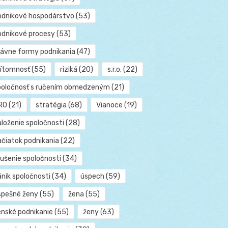
odnikové hospodárstvo
(53)
odnikové procesy
(53)
rávne formy podnikania
(47)
rítomnosť
(55)
riziká
(20)
s.r.o.
(22)
poločnosť s ručením obmedzeným
(21)
RO
(21)
stratégia
(68)
Vianoce
(19)
aloženie spoločnosti
(28)
ačiatok podnikania
(22)
rušenie spoločnosti
(34)
ánik spoločnosti
(34)
úspech
(59)
spešné ženy
(55)
žena
(55)
enské podnikanie
(55)
ženy
(63)