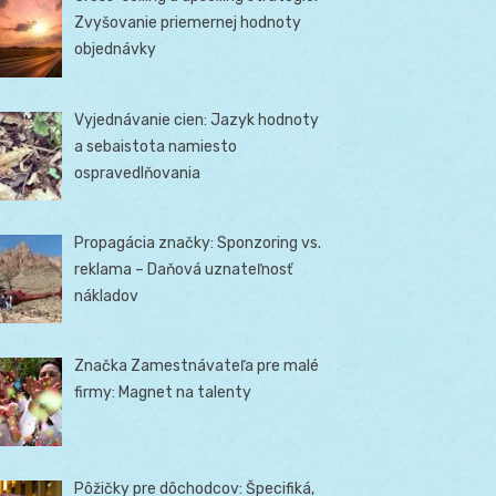
Zvyšovanie priemernej hodnoty
objednávky
Vyjednávanie cien: Jazyk hodnoty
a sebaistota namiesto
ospravedlňovania
Propagácia značky: Sponzoring vs.
reklama – Daňová uznateľnosť
nákladov
Značka Zamestnávateľa pre malé
firmy: Magnet na talenty
Pôžičky pre dôchodcov: Špecifiká,