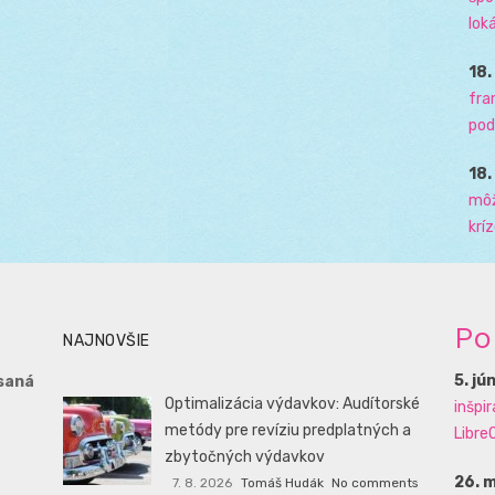
loká
18
fra
pod
18
môž
krí
Po
NAJNOVŠIE
5. jú
saná
Optimalizácia výdavkov: Audítorské
inšpi
metódy pre revíziu predplatných a
LibreO
zbytočných výdavkov
26. 
7. 8. 2026
Tomáš Hudák
No comments