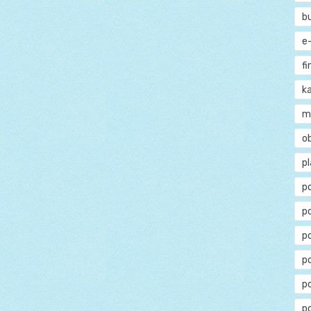
b
e
f
ka
m
o
p
p
p
p
po
p
p