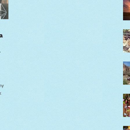
a
a
ny
k