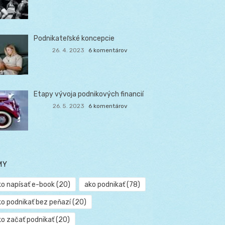
Podnikateľské koncepcie
26. 4. 2023
6 komentárov
Etapy vývoja podnikových financií
26. 5. 2023
6 komentárov
MY
ko napísať e-book
(20)
ako podnikať
(78)
ko podnikať bez peňazí
(20)
ko začať podnikať
(20)