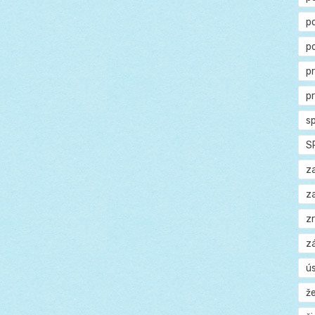
p
p
p
p
s
S
z
z
z
z
ú
ž