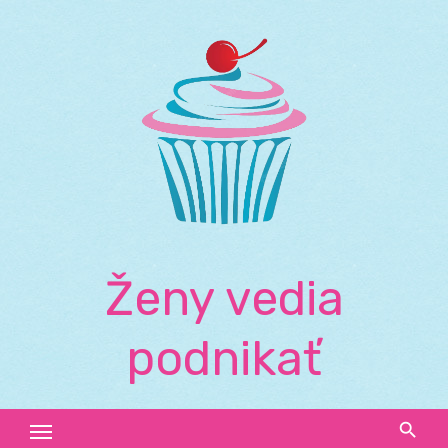
Skip
to
content
Ženy vedia
podnikať