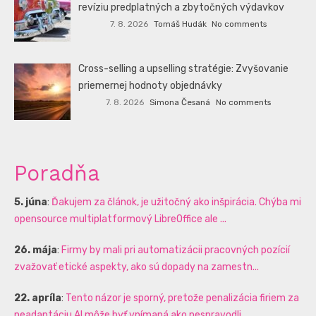
revíziu predplatných a zbytočných výdavkov
7. 8. 2026
Tomáš Hudák
No comments
Cross-selling a upselling stratégie: Zvyšovanie
priemernej hodnoty objednávky
7. 8. 2026
Simona Česaná
No comments
Poradňa
5. júna
:
Ďakujem za článok, je užitočný ako inšpirácia. Chýba mi
opensource multiplatformový LibreOffice ale ...
26. mája
:
Firmy by mali pri automatizácii pracovných pozícií
zvažovať etické aspekty, ako sú dopady na zamestn...
22. apríla
:
Tento názor je sporný, pretože penalizácia firiem za
neadaptáciu AI môže byť vnímaná ako nespravodli...