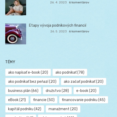
26. 4. 2023
6 komentárov
Etapy vývoja podnikových financií
26. 5. 2023
6 komentárov
TÉMY
ako napísať e-book
(20)
ako podnikať
(78)
ako podnikať bez peňazí
(20)
ako začať podnikať
(20)
business plán
(66)
družstvo
(28)
e-book
(20)
eBook
(21)
financie
(50)
financovanie podniku
(45)
kapitál podniku
(42)
manažment
(20)