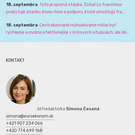
18. septembra
:
Toto je sporná otázka. Zatiaľ čo franchisor
poskytuje značku, know-how a podporu, ktoré umožňujú fra...
18. septembra
:
Centralizované rozhodovanie môže byť
rýchlejšie a možno efektívnejšie v krízových situáciách, ale de...
KONTAKT
šéfredaktorka
Simona Česaná
simona@euroekonom.sk
+421 907 234 066
+420 774 699 168