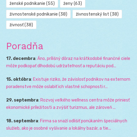
ženské podnikanie
(55)
ženy
(63)
živnostenské podnikanie
(38)
živnostenský list
(38)
živnosť
(38)
Poradňa
17. decembra
:
Áno, prílišný dôraz na krátkodobé finančné ciele
môže podkopať dlhodobú udržateľnosť a reputáciu pod...
15. októbra
:
Existuje riziko, že závislosť podnikov na externom
poradenstve môže oslabiť ich vlastné schopnosti r...
29. septembra
:
Rozvoj veľkého wellness centra môže priniesť
ekonomické príležitosti a zvýšiť turizmus, ale zároveň ...
18. septembra
:
Firma sa snaží odlišiť ponúkaním špeciálnych
služieb, ako je osobné vyšívanie a lokálny bazár, a tie...