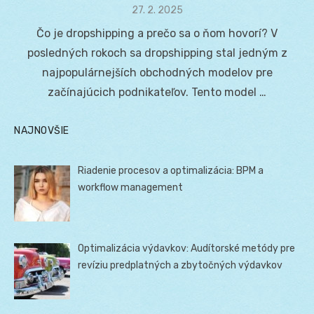
Posted
27. 2. 2025
on
Čo je dropshipping a prečo sa o ňom hovorí? V
posledných rokoch sa dropshipping stal jedným z
najpopulárnejších obchodných modelov pre
začínajúcich podnikateľov. Tento model …
NAJNOVŠIE
Riadenie procesov a optimalizácia: BPM a
workflow management
Optimalizácia výdavkov: Audítorské metódy pre
revíziu predplatných a zbytočných výdavkov