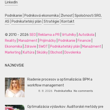
LinkedIn
Podnikanie
|
Podniková ekonomika
|
Živnosť
|
Spoločnosti SRO,
AS
|
Podnikateľský plán
|
Stratégie
|
Kontakt
© 2010 - 2026
SEO
|
Reklama a PR
|
Vrtuľníky
|
Autoškola
|
Reality
|
Manažment
|
Prijímáčky
|
Podnikanie
|
Financie
|
Ekonomika
|
Zdravie
|
SWOT
|
Podnikateľský plán
|
Manažment
|
Marketing
|
Kultúra
|
Skúšky
|
Obchod
|
Dovolenka
NAJNOVŠIE
Riadenie procesov a optimalizácia: BPM a
workflow management
8. 8. 2026
Podnikateľka
No comments
Optimalizácia výdavkov: Audítorské metódy pre