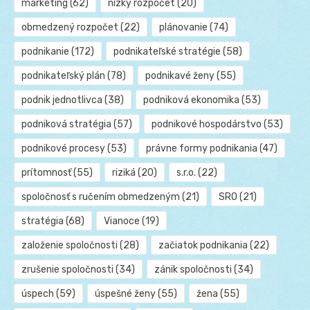
marketing
(62)
nízky rozpočet
(20)
obmedzený rozpočet
(22)
plánovanie
(74)
podnikanie
(172)
podnikateľské stratégie
(58)
podnikateľský plán
(78)
podnikavé ženy
(55)
podnik jednotlivca
(38)
podniková ekonomika
(53)
podniková stratégia
(57)
podnikové hospodárstvo
(53)
podnikové procesy
(53)
právne formy podnikania
(47)
prítomnosť
(55)
riziká
(20)
s.r.o.
(22)
spoločnosť s ručením obmedzeným
(21)
SRO
(21)
stratégia
(68)
Vianoce
(19)
založenie spoločnosti
(28)
začiatok podnikania
(22)
zrušenie spoločnosti
(34)
zánik spoločnosti
(34)
úspech
(59)
úspešné ženy
(55)
žena
(55)