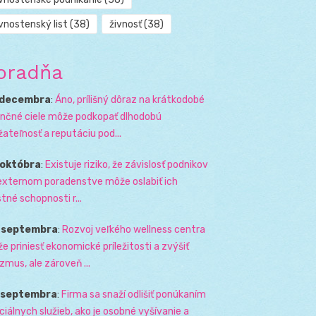
vnostenský list
(38)
živnosť
(38)
oradňa
 decembra
:
Áno, prílišný dôraz na krátkodobé
ančné ciele môže podkopať dlhodobú
žateľnosť a reputáciu pod...
 októbra
:
Existuje riziko, že závislosť podnikov
externom poradenstve môže oslabiť ich
stné schopnosti r...
. septembra
:
Rozvoj veľkého wellness centra
e priniesť ekonomické príležitosti a zvýšiť
izmus, ale zároveň ...
. septembra
:
Firma sa snaží odlišiť ponúkaním
ciálnych služieb, ako je osobné vyšívanie a