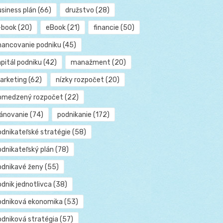
usiness plán
(66)
družstvo
(28)
-book
(20)
eBook
(21)
financie
(50)
inancovanie podniku
(45)
pitál podniku
(42)
manažment
(20)
arketing
(62)
nízky rozpočet
(20)
bmedzený rozpočet
(22)
lánovanie
(74)
podnikanie
(172)
odnikateľské stratégie
(58)
odnikateľský plán
(78)
odnikavé ženy
(55)
dnik jednotlivca
(38)
odniková ekonomika
(53)
odniková stratégia
(57)