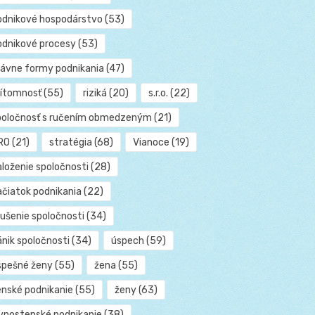
odnikové hospodárstvo
(53)
odnikové procesy
(53)
rávne formy podnikania
(47)
rítomnosť
(55)
riziká
(20)
s.r.o.
(22)
poločnosť s ručením obmedzeným
(21)
RO
(21)
stratégia
(68)
Vianoce
(19)
aloženie spoločnosti
(28)
ačiatok podnikania
(22)
rušenie spoločnosti
(34)
ánik spoločnosti
(34)
úspech
(59)
spešné ženy
(55)
žena
(55)
enské podnikanie
(55)
ženy
(63)
ivnostenské podnikanie
(38)