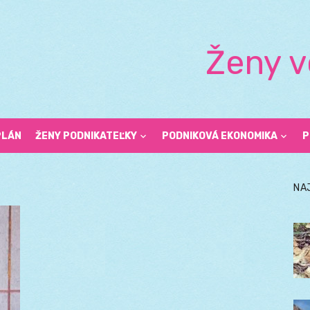
Ženy v
PLÁN
ŽENY PODNIKATEĽKY
PODNIKOVÁ EKONOMIKA
P
NA