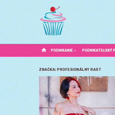
Skip
to
content
home
PODNIKANIE
PODNIKATEĽSKÝ 
ZNAČKA:
PROFESIONÁLNY RAST