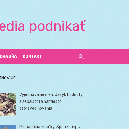
edia podnikať
ORADŇA
KONTAKT
JNOVŠIE
Vyjednávanie cien: Jazyk hodnoty
a sebaistota namiesto
ospravedlňovania
Propagácia značky: Sponzoring vs.