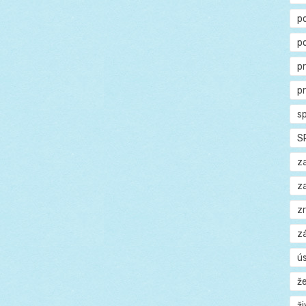
p
p
p
p
s
S
z
z
z
z
ú
ž
ž