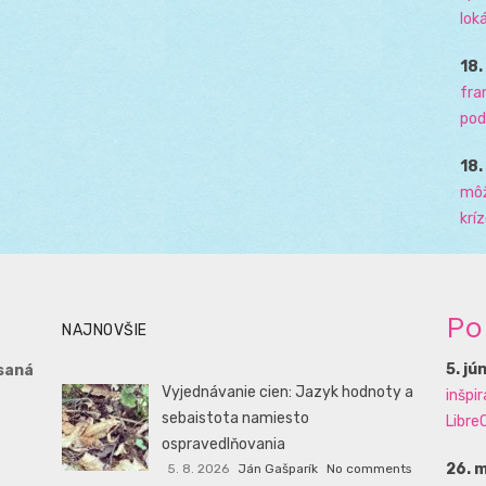
loká
18
fra
pod
18
môž
krí
Po
NAJNOVŠIE
5. jú
saná
Vyjednávanie cien: Jazyk hodnoty a
inšpi
sebaistota namiesto
LibreO
ospravedlňovania
26. 
5. 8. 2026
Ján Gašparík
No comments