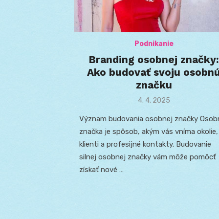
Podnikanie
Branding osobnej značky:
Ako budovať svoju osobn
značku
Posted
4. 4. 2025
on
Význam budovania osobnej značky Osob
značka je spôsob, akým vás vníma okolie,
klienti a profesijné kontakty. Budovanie
silnej osobnej značky vám môže pomôcť
získať nové …