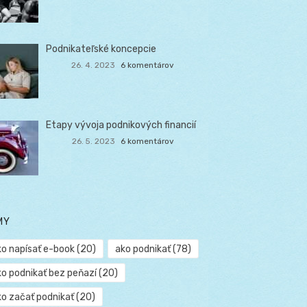
Podnikateľské koncepcie
26. 4. 2023
6 komentárov
Etapy vývoja podnikových financií
26. 5. 2023
6 komentárov
MY
ko napísať e-book
(20)
ako podnikať
(78)
ko podnikať bez peňazí
(20)
ko začať podnikať
(20)