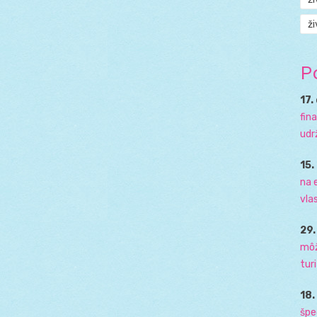
ži
P
17.
fin
udr
15.
na 
vla
29
môž
tur
18
špe