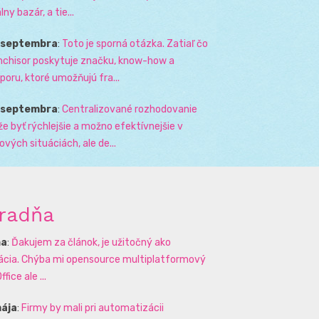
lny bazár, a tie...
. septembra
:
Toto je sporná otázka. Zatiaľ čo
nchisor poskytuje značku, know-how a
poru, ktoré umožňujú fra...
. septembra
:
Centralizované rozhodovanie
e byť rýchlejšie a možno efektívnejšie v
zových situáciách, ale de...
radňa
na
:
Ďakujem za článok, je užitočný ako
rácia. Chýba mi opensource multiplatformový
ffice ale ...
mája
:
Firmy by mali pri automatizácii