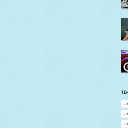
TÉ
a
a
a