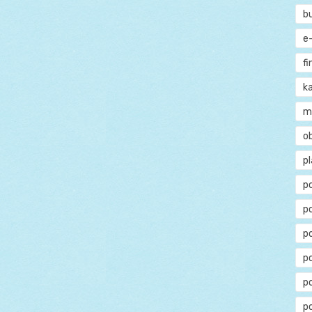
b
e
f
ka
m
o
p
p
p
p
po
p
p