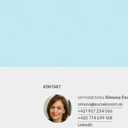
KONTAKT
šéfredaktorka
Simona Če
simona@euroekonom.sk
+421 907 234 066
+420 774 699 168
LinkedIn