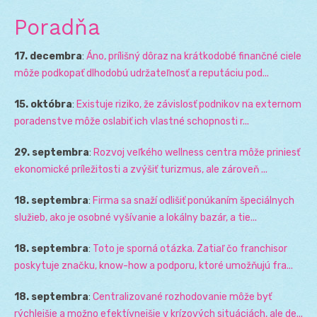
Poradňa
17. decembra
:
Áno, prílišný dôraz na krátkodobé finančné ciele
môže podkopať dlhodobú udržateľnosť a reputáciu pod...
15. októbra
:
Existuje riziko, že závislosť podnikov na externom
poradenstve môže oslabiť ich vlastné schopnosti r...
29. septembra
:
Rozvoj veľkého wellness centra môže priniesť
ekonomické príležitosti a zvýšiť turizmus, ale zároveň ...
18. septembra
:
Firma sa snaží odlišiť ponúkaním špeciálnych
služieb, ako je osobné vyšívanie a lokálny bazár, a tie...
18. septembra
:
Toto je sporná otázka. Zatiaľ čo franchisor
poskytuje značku, know-how a podporu, ktoré umožňujú fra...
18. septembra
:
Centralizované rozhodovanie môže byť
rýchlejšie a možno efektívnejšie v krízových situáciách, ale de...