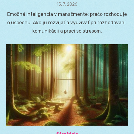
Posted
15. 7. 2026
on
Emočná inteligencia v manažmente: prečo rozhoduje
o úspechu. Ako ju rozvíjať a využívať pri rozhodovaní,
komunikácii a práci so stresom.