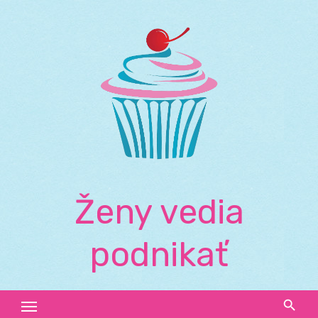
Skip
to
content
Ženy vedia
podnikať