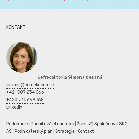
KONTAKT
šéfredaktorka
Simona Česaná
simona@euroekonom.sk
+421 907 234 066
+420 774 699 168
LinkedIn
Podnikanie
|
Podniková ekonomika
|
Živnosť
|
Spoločnosti SRO,
AS
|
Podnikateľský plán
|
Stratégie
|
Kontakt