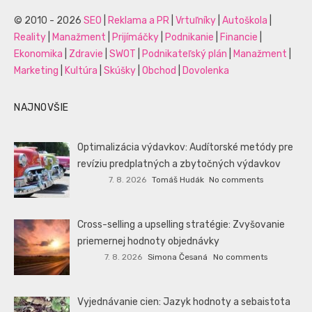
© 2010 - 2026
SEO
|
Reklama a PR
|
Vrtuľníky
|
Autoškola
|
Reality
|
Manažment
|
Prijímáčky
|
Podnikanie
|
Financie
|
Ekonomika
|
Zdravie
|
SWOT
|
Podnikateľský plán
|
Manažment
|
Marketing
|
Kultúra
|
Skúšky
|
Obchod
|
Dovolenka
NAJNOVŠIE
Optimalizácia výdavkov: Audítorské metódy pre
revíziu predplatných a zbytočných výdavkov
7. 8. 2026
Tomáš Hudák
No comments
Cross-selling a upselling stratégie: Zvyšovanie
priemernej hodnoty objednávky
7. 8. 2026
Simona Česaná
No comments
Vyjednávanie cien: Jazyk hodnoty a sebaistota