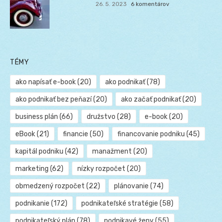
26. 5. 2023
6 komentárov
TÉMY
ako napísať e-book
(20)
ako podnikať
(78)
ako podnikať bez peňazí
(20)
ako začať podnikať
(20)
business plán
(66)
družstvo
(28)
e-book
(20)
eBook
(21)
financie
(50)
financovanie podniku
(45)
kapitál podniku
(42)
manažment
(20)
marketing
(62)
nízky rozpočet
(20)
obmedzený rozpočet
(22)
plánovanie
(74)
podnikanie
(172)
podnikateľské stratégie
(58)
podnikateľský plán
(78)
podnikavé ženy
(55)