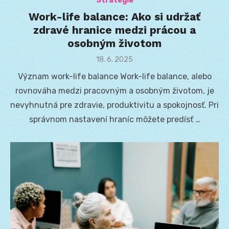
Stratégie
Work-life balance: Ako si udržať
zdravé hranice medzi prácou a
osobným životom
Posted
18. 6. 2025
on
Význam work-life balance Work-life balance, alebo
rovnováha medzi pracovným a osobným životom, je
nevyhnutná pre zdravie, produktivitu a spokojnosť. Pri
správnom nastavení hraníc môžete predísť …