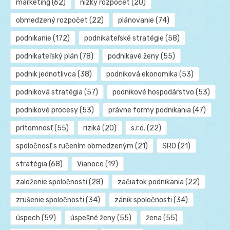
marketing
(62)
nízky rozpočet
(20)
obmedzený rozpočet
(22)
plánovanie
(74)
podnikanie
(172)
podnikateľské stratégie
(58)
podnikateľský plán
(78)
podnikavé ženy
(55)
podnik jednotlivca
(38)
podniková ekonomika
(53)
podniková stratégia
(57)
podnikové hospodárstvo
(53)
podnikové procesy
(53)
právne formy podnikania
(47)
prítomnosť
(55)
riziká
(20)
s.r.o.
(22)
spoločnosť s ručením obmedzeným
(21)
SRO
(21)
stratégia
(68)
Vianoce
(19)
založenie spoločnosti
(28)
začiatok podnikania
(22)
zrušenie spoločnosti
(34)
zánik spoločnosti
(34)
úspech
(59)
úspešné ženy
(55)
žena
(55)