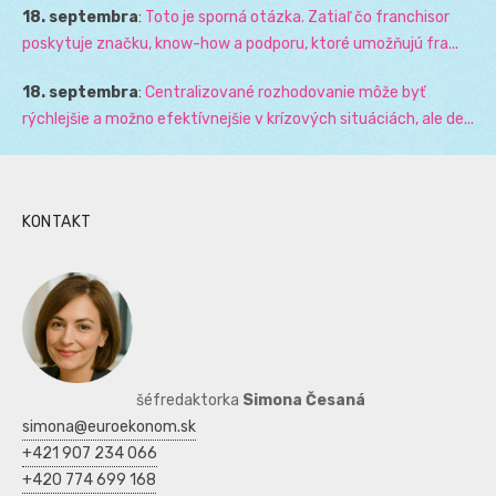
18. septembra
:
Toto je sporná otázka. Zatiaľ čo franchisor
poskytuje značku, know-how a podporu, ktoré umožňujú fra...
18. septembra
:
Centralizované rozhodovanie môže byť
rýchlejšie a možno efektívnejšie v krízových situáciách, ale de...
KONTAKT
šéfredaktorka
Simona Česaná
simona@euroekonom.sk
+421 907 234 066
+420 774 699 168