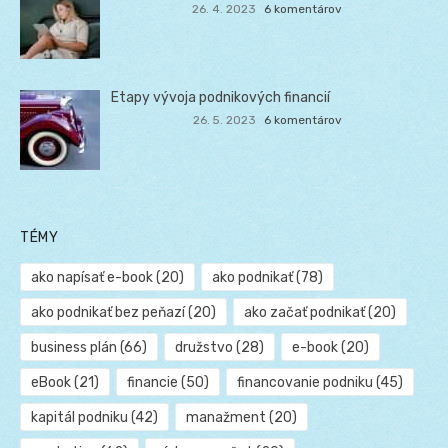
26. 4. 2023
6 komentárov
Etapy vývoja podnikových financií
26. 5. 2023
6 komentárov
TÉMY
ako napísať e-book
(20)
ako podnikať
(78)
ako podnikať bez peňazí
(20)
ako začať podnikať
(20)
business plán
(66)
družstvo
(28)
e-book
(20)
eBook
(21)
financie
(50)
financovanie podniku
(45)
kapitál podniku
(42)
manažment
(20)