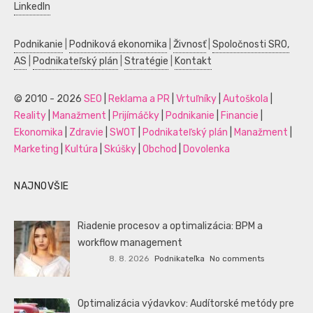
LinkedIn
Podnikanie
|
Podniková ekonomika
|
Živnosť
|
Spoločnosti SRO,
AS
|
Podnikateľský plán
|
Stratégie
|
Kontakt
© 2010 - 2026
SEO
|
Reklama a PR
|
Vrtuľníky
|
Autoškola
|
Reality
|
Manažment
|
Prijímáčky
|
Podnikanie
|
Financie
|
Ekonomika
|
Zdravie
|
SWOT
|
Podnikateľský plán
|
Manažment
|
Marketing
|
Kultúra
|
Skúšky
|
Obchod
|
Dovolenka
NAJNOVŠIE
Riadenie procesov a optimalizácia: BPM a
workflow management
8. 8. 2026
Podnikateľka
No comments
Optimalizácia výdavkov: Audítorské metódy pre