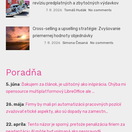
revíziu predplatných a zbytočných výdavkov
7. 8. 2026
Tomáš Hudák
No comments
Cross-selling a upselling stratégie: Zvyšovanie
priemernej hodnoty objednávky
7. 8. 2026
Simona Česaná
No comments
Poradňa
5. júna
:
Ďakujem za článok, je užitočný ako inšpirácia. Chýba mi
opensource multiplatformový LibreOffice ale ...
26. mája
:
Firmy by mali pri automatizácii pracovných pozícií
zvažovať etické aspekty, ako sú dopady na zamestn...
22. apríla
:
Tento názor je sporný, pretože penalizácia firiem za
neadaptáciu AI môže byť vnímaná ako nespravodli...