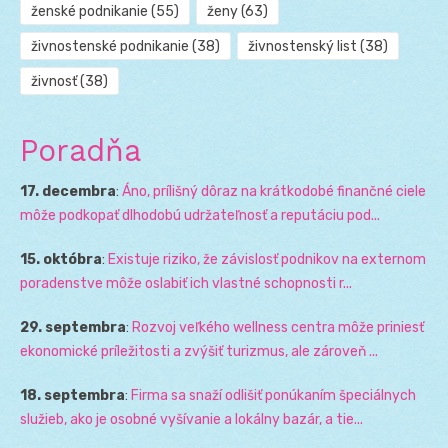
ženské podnikanie
(55)
ženy
(63)
živnostenské podnikanie
(38)
živnostenský list
(38)
živnosť
(38)
Poradňa
17. decembra
:
Áno, prílišný dôraz na krátkodobé finančné ciele
môže podkopať dlhodobú udržateľnosť a reputáciu pod...
15. októbra
:
Existuje riziko, že závislosť podnikov na externom
poradenstve môže oslabiť ich vlastné schopnosti r...
29. septembra
:
Rozvoj veľkého wellness centra môže priniesť
ekonomické príležitosti a zvýšiť turizmus, ale zároveň ...
18. septembra
:
Firma sa snaží odlišiť ponúkaním špeciálnych
služieb, ako je osobné vyšívanie a lokálny bazár, a tie...