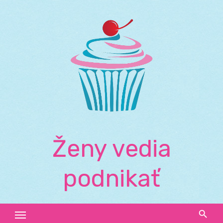
Skip
to
content
Ženy vedia
podnikať