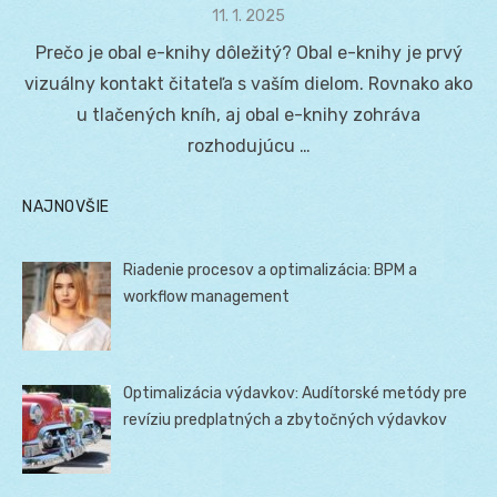
Posted
11. 1. 2025
on
Prečo je obal e-knihy dôležitý? Obal e-knihy je prvý
vizuálny kontakt čitateľa s vaším dielom. Rovnako ako
u tlačených kníh, aj obal e-knihy zohráva
rozhodujúcu …
NAJNOVŠIE
Riadenie procesov a optimalizácia: BPM a
workflow management
Optimalizácia výdavkov: Audítorské metódy pre
revíziu predplatných a zbytočných výdavkov