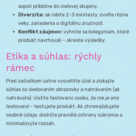
aspoň približne do cieľovej skupiny.
Diverzita:
ak robíte 2–3 minitesty, zvoľte rôzne
veky, zariadenia a digitálnu zručnosť.
Konflikt záujmov:
vyhnite sa kolegyniam, ktoré
produkt navrhovali – skreslia výsledky.
Etika a súhlas: rýchly
rámec
Pred začiatkom ústne vysvetlite účel a získajte
súhlas so sledovaním obrazovky a nahrávaním (ak
nahrávate). Uistite testovanú osobu, že
nie je ona
testovaná
– testujete produkt. Ak zhromažďujete
osobné údaje, dodržte pravidlá ochrany súkromia a
minimalizujte rozsah.