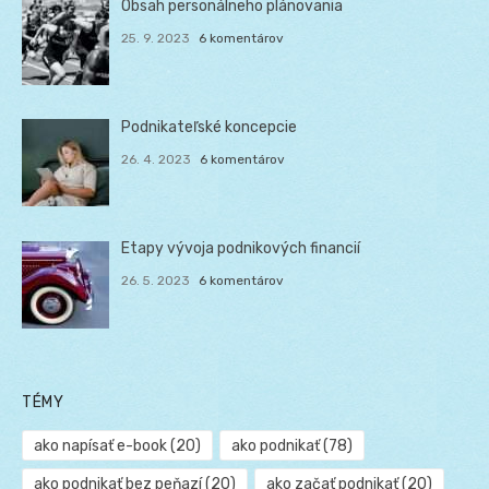
Obsah personálneho plánovania
25. 9. 2023
6 komentárov
Podnikateľské koncepcie
26. 4. 2023
6 komentárov
Etapy vývoja podnikových financií
26. 5. 2023
6 komentárov
TÉMY
ako napísať e-book
(20)
ako podnikať
(78)
ako podnikať bez peňazí
(20)
ako začať podnikať
(20)