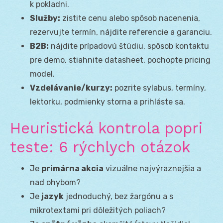
k pokladni.
Služby:
zistite cenu alebo spôsob nacenenia,
rezervujte termín, nájdite referencie a garanciu.
B2B:
nájdite prípadovú štúdiu, spôsob kontaktu
pre demo, stiahnite datasheet, pochopte pricing
model.
Vzdelávanie/kurzy:
pozrite sylabus, termíny,
lektorku, podmienky storna a prihláste sa.
Heuristická kontrola popri
teste: 6 rýchlych otázok
Je
primárna akcia
vizuálne najvýraznejšia a
nad ohybom?
Je
jazyk
jednoduchý, bez žargónu a s
mikrotextami pri dôležitých poliach?