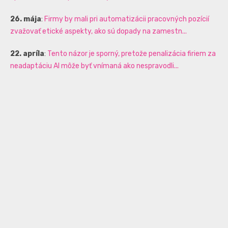
26. mája
:
Firmy by mali pri automatizácii pracovných pozícií
zvažovať etické aspekty, ako sú dopady na zamestn...
22. apríla
:
Tento názor je sporný, pretože penalizácia firiem za
neadaptáciu AI môže byť vnímaná ako nespravodli...