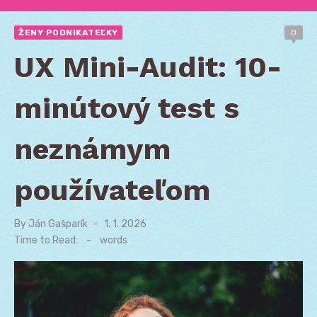
ŽENY PODNIKATEĽKY
0
UX Mini-Audit: 10-
minútový test s
neznámym
používateľom
By
Ján Gašparík
Posted
1. 1. 2026
on
Time to Read:
-
words