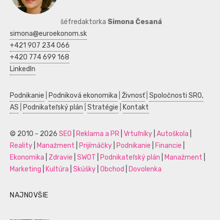
šéfredaktorka
Simona Česaná
simona@euroekonom.sk
+421 907 234 066
+420 774 699 168
LinkedIn
Podnikanie
|
Podniková ekonomika
|
Živnosť
|
Spoločnosti SRO,
AS
|
Podnikateľský plán
|
Stratégie
|
Kontakt
© 2010 - 2026
SEO
|
Reklama a PR
|
Vrtuľníky
|
Autoškola
|
Reality
|
Manažment
|
Prijímáčky
|
Podnikanie
|
Financie
|
Ekonomika
|
Zdravie
|
SWOT
|
Podnikateľský plán
|
Manažment
|
Marketing
|
Kultúra
|
Skúšky
|
Obchod
|
Dovolenka
NAJNOVŠIE