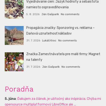
Vyjednávanie cien: Jazyk hodnoty a sebaistota
namiesto ospravedlňovania
5. 8. 2026
Ján Gašparík
No comments
Propagácia značky: Sponzoring vs. reklama –
Daňová uznateľnosť nákladov
31. 7. 2026
Lukáš Kroc
No comments
Značka Zamestnávateľa pre malé firmy: Magnet
na talenty
31. 7. 2026
Ján Gašparík
No comments
Poradňa
5. júna
:
Ďakujem za článok, je užitočný ako inšpirácia. Chýba mi
opensource multiplatformový LibreOffice ale ...