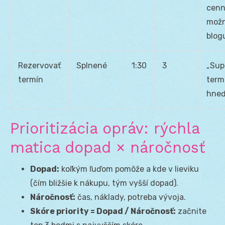
cenn
možn
blog
Rezervovať
Splnené
1:30
3
„Sup
termín
term
hneď
Prioritizácia opráv: rýchla
matica dopad × náročnosť
Dopad:
koľkým ľuďom pomôže a kde v lieviku
(čím bližšie k nákupu, tým vyšší dopad).
Náročnosť:
čas, náklady, potreba vývoja.
Skóre priority = Dopad / Náročnosť:
začnite