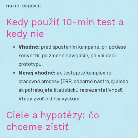
na ne reagovať.
Kedy použiť 10-min test a
kedy nie
Vhodné:
pred spustením kampane, pri poklese
konverzií, po zmene navigácie, pri validácii
prototypu.
Menej vhodné:
ak testujete komplexné
pracovné procesy (ERP, odborné nástroje) alebo
ak potrebujete štatistickú reprezentatívnosť.
Vtedy zvoľte dlhší výskum.
Ciele a hypotézy: čo
chceme zistiť