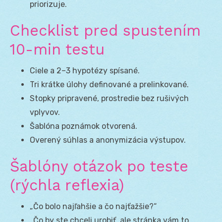
priorizuje.
Checklist pred spustením
10-min testu
Ciele a 2–3 hypotézy spísané.
Tri krátke úlohy definované a prelinkované.
Stopky pripravené, prostredie bez rušivých
vplyvov.
Šablóna poznámok otvorená.
Overený súhlas a anonymizácia výstupov.
Šablóny otázok po teste
(rýchla reflexia)
„Čo bolo najľahšie a čo najťažšie?“
„Čo by ste chceli urobiť, ale stránka vám to