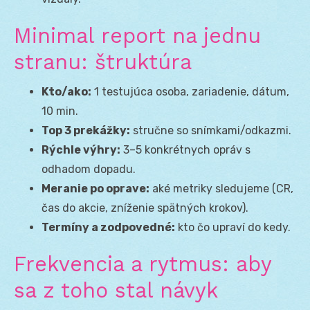
Minimal report na jednu
stranu: štruktúra
Kto/ako:
1 testujúca osoba, zariadenie, dátum,
10 min.
Top 3 prekážky:
stručne so snímkami/odkazmi.
Rýchle výhry:
3–5 konkrétnych opráv s
odhadom dopadu.
Meranie po oprave:
aké metriky sledujeme (CR,
čas do akcie, zníženie spätných krokov).
Termíny a zodpovedné:
kto čo upraví do kedy.
Frekvencia a rytmus: aby
sa z toho stal návyk