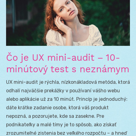
Čo je UX mini-audit – 10-
minútový test s neznámym
UX mini-audit je rýchla, nízkonákladová metóda, ktorá
odhalí najväčšie prekážky v používaní vášho webu
alebo aplikácie už za 10 minút. Princíp je jednoduchý:
dáte krátke zadanie osobe, ktorá váš produkt
nepozná, a pozorujete, kde sa zasekne. Pre
podnikateľky a malé tímy je to spôsob, ako získať
zrozumiteľné zistenia bez veľkého rozpočtu – a hneď