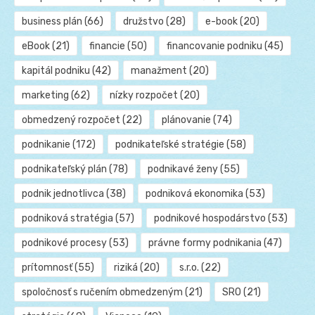
business plán
(66)
družstvo
(28)
e-book
(20)
eBook
(21)
financie
(50)
financovanie podniku
(45)
kapitál podniku
(42)
manažment
(20)
marketing
(62)
nízky rozpočet
(20)
obmedzený rozpočet
(22)
plánovanie
(74)
podnikanie
(172)
podnikateľské stratégie
(58)
podnikateľský plán
(78)
podnikavé ženy
(55)
podnik jednotlivca
(38)
podniková ekonomika
(53)
podniková stratégia
(57)
podnikové hospodárstvo
(53)
podnikové procesy
(53)
právne formy podnikania
(47)
prítomnosť
(55)
riziká
(20)
s.r.o.
(22)
spoločnosť s ručením obmedzeným
(21)
SRO
(21)