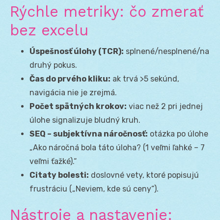
Rýchle metriky: čo zmerať
bez excelu
Úspešnosť úlohy (TCR):
splnené/nesplnené/na
druhý pokus.
Čas do prvého kliku:
ak trvá >5 sekúnd,
navigácia nie je zrejmá.
Počet spätných krokov:
viac než 2 pri jednej
úlohe signalizuje bludný kruh.
SEQ – subjektívna náročnosť:
otázka po úlohe
„Ako náročná bola táto úloha? (1 veľmi ľahké – 7
veľmi ťažké).“
Citaty bolesti:
doslovné vety, ktoré popisujú
frustráciu („Neviem, kde sú ceny“).
Nástroje a nastavenie: