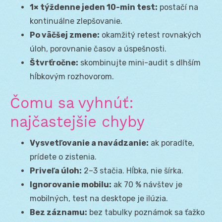
1× týždenne jeden 10-min test:
postačí na
kontinuálne zlepšovanie.
Po väčšej zmene:
okamžitý retest rovnakých
úloh, porovnanie časov a úspešnosti.
Štvrťročne:
skombinujte mini-audit s dlhším
hĺbkovým rozhovorom.
Čomu sa vyhnúť:
najčastejšie chyby
Vysvetľovanie a navádzanie:
ak poradíte,
prídete o zistenia.
Priveľa úloh:
2–3 stačia. Hĺbka, nie šírka.
Ignorovanie mobilu:
ak 70 % návštev je
mobilných, test na desktope je ilúzia.
Bez záznamu:
bez tabulky poznámok sa ťažko