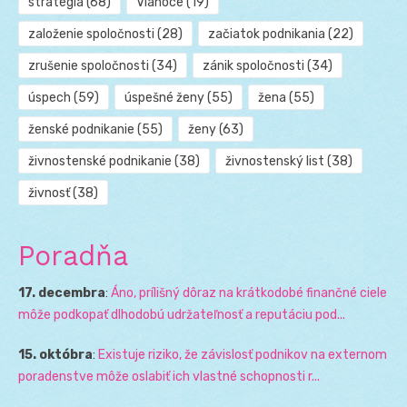
stratégia
(68)
Vianoce
(19)
založenie spoločnosti
(28)
začiatok podnikania
(22)
zrušenie spoločnosti
(34)
zánik spoločnosti
(34)
úspech
(59)
úspešné ženy
(55)
žena
(55)
ženské podnikanie
(55)
ženy
(63)
živnostenské podnikanie
(38)
živnostenský list
(38)
živnosť
(38)
Poradňa
17. decembra
:
Áno, prílišný dôraz na krátkodobé finančné ciele
môže podkopať dlhodobú udržateľnosť a reputáciu pod...
15. októbra
:
Existuje riziko, že závislosť podnikov na externom
poradenstve môže oslabiť ich vlastné schopnosti r...