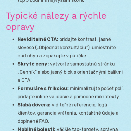
top 3 bodmi s najvyšším skóre.
Typické nálezy a rýchle
opravy
Neviditeľné CTA:
pridajte kontrast, jasné
sloveso („Objednať konzultáciu“), umiestnite
nad ohyb a zopakujte v pätičke.
Skryté ceny:
vytvorte samostatnú stránku
„Cenník“ alebo jasný blok s orientačnými balíkmi
a CTA.
Formuláre s frikciou:
minimalizujte počet polí,
pridajte inline validácie a pomocné mikrotexty.
Slabá dôvera:
viditeľné referencie, logá
klientov, garancia vrátenia, kontaktné údaje a
doplnené FAQ.
Mobilné bolesti:
väčšie tap-targety, správna