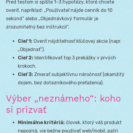
Pred testom si spíšte 1–3 hypotézy, ktoré chcete
overiť, napríklad: „Používateľ nájde cenník do 10
sekúnd“ alebo „Objednávkový formulár je
zrozumiteľný bez inštrukcií“.
Cieľ 1:
Overiť nájditeľnosť kľúčovej akcie (napr.
„Objednať“).
Cieľ 2:
Identifikovať top 3 prekážky v prvých
krokoch.
Cieľ 3:
Zmerať subjektívnu náročnosť (okamžitý
dojem, bez dotazníkového preťaženia).
Výber „neznámeho“: koho
si prizvať
Minimálne kritériá:
človek, ktorý váš produkt
nepozná, vie bežne používať web/mobil, patrí