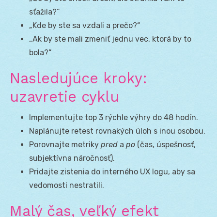
sťažila?“
„Kde by ste sa vzdali a prečo?“
„Ak by ste mali zmeniť jednu vec, ktorá by to
bola?“
Nasledujúce kroky:
uzavretie cyklu
Implementujte top 3 rýchle výhry do 48 hodín.
Naplánujte retest rovnakých úloh s inou osobou.
Porovnajte metriky
pred
a
po
(čas, úspešnosť,
subjektívna náročnosť).
Pridajte zistenia do interného UX logu, aby sa
vedomosti nestratili.
Malý čas, veľký efekt