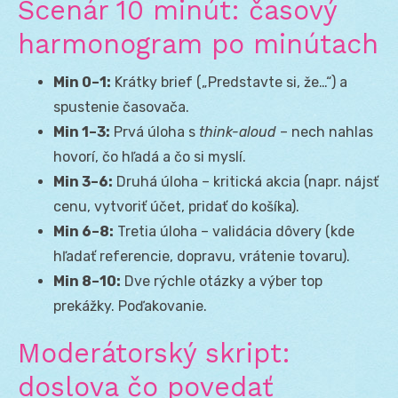
Scenár 10 minút: časový
harmonogram po minútach
Min 0–1:
Krátky brief („Predstavte si, že…“) a
spustenie časovača.
Min 1–3:
Prvá úloha s
think-aloud
– nech nahlas
hovorí, čo hľadá a čo si myslí.
Min 3–6:
Druhá úloha – kritická akcia (napr. nájsť
cenu, vytvoriť účet, pridať do košíka).
Min 6–8:
Tretia úloha – validácia dôvery (kde
hľadať referencie, dopravu, vrátenie tovaru).
Min 8–10:
Dve rýchle otázky a výber top
prekážky. Poďakovanie.
Moderátorský skript:
doslova čo povedať