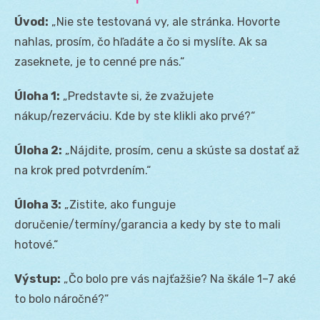
Úvod:
„Nie ste testovaná vy, ale stránka. Hovorte
nahlas, prosím, čo hľadáte a čo si myslíte. Ak sa
zaseknete, je to cenné pre nás.“
Úloha 1:
„Predstavte si, že zvažujete
nákup/rezerváciu. Kde by ste klikli ako prvé?“
Úloha 2:
„Nájdite, prosím, cenu a skúste sa dostať až
na krok pred potvrdením.“
Úloha 3:
„Zistite, ako funguje
doručenie/termíny/garancia a kedy by ste to mali
hotové.“
Výstup:
„Čo bolo pre vás najťažšie? Na škále 1–7 aké
to bolo náročné?“