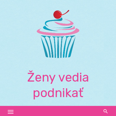
Skip
to
content
Ženy vedia
podnikať