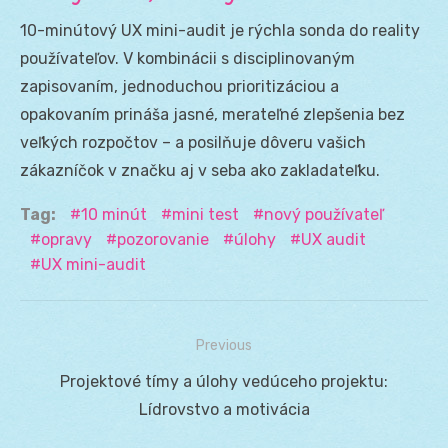
10-minútový UX mini-audit je rýchla sonda do reality
používateľov. V kombinácii s disciplinovaným
zapisovaním, jednoduchou prioritizáciou a
opakovaním prináša jasné, merateľné zlepšenia bez
veľkých rozpočtov – a posilňuje dôveru vašich
zákazníčok v značku aj v seba ako zakladateľku.
Tag:
10 minút
mini test
nový používateľ
opravy
pozorovanie
úlohy
UX audit
UX mini-audit
Previous
Navigácia
Previous
Projektové tímy a úlohy vedúceho projektu:
v
post:
Lídrovstvo a motivácia
článku