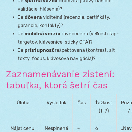
Je
spätná väzba
okamžitá (stavy tlačidiel,
validácie, hlásenia)?
Je
dôvera
viditeľná (recenzie, certifikáty,
garancie, kontakty)?
Je
mobilná verzia
rovnocenná (veľkosti tap-
targetov, klávesnice, sticky CTA)?
Je
prístupnosť
rešpektovaná (kontrast, alt
texty, focus, klávesová navigácia)?
Zaznamenávanie zistení:
tabuľka, ktorá šetrí čas
Úloha
Výsledok
Čas
Ťažkosť
Pozo
(1–7)
/ 
Nájsť cenu
Nesplnené
–
6
„Nev