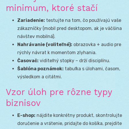
minimum, ktoré stačí
Zariadenie:
testujte na tom, čo používajú vaše
zákazníčky (mobil pred desktopom, ak je väčšina
návštev mobilná).
Nahrávanie (voliteľné):
obrazovka + audio pre
rýchly návrat k momentom zlyhania.
Časovač:
viditeľný stopky – drží disciplínu.
Šablóna poznámok:
tabuľka s úlohami, časom,
výsledkom a citátmi.
Vzor úloh pre rôzne typy
biznisov
E-shop:
nájdite konkrétny produkt, skontrolujte
doručenie a vrátenie, pridajte do košíka, prejdite