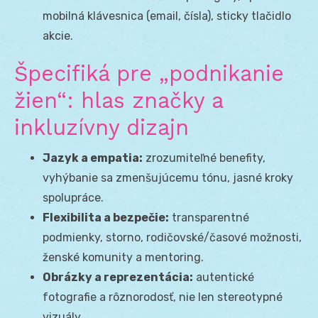
mobilná klávesnica (email, čísla), sticky tlačidlo
akcie.
Špecifiká pre „podnikanie
žien“: hlas značky a
inkluzívny dizajn
Jazyk a empatia:
zrozumiteľné benefity,
vyhýbanie sa zmenšujúcemu tónu, jasné kroky
spolupráce.
Flexibilita a bezpečie:
transparentné
podmienky, storno, rodičovské/časové možnosti,
ženské komunity a mentoring.
Obrázky a reprezentácia:
autentické
fotografie a rôznorodosť, nie len stereotypné
vizuály.