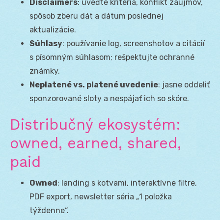
Disclaimers
: uveďte kritériá, konflikt záujmov,
spôsob zberu dát a dátum poslednej
aktualizácie.
Súhlasy
: používanie log, screenshotov a citácií
s písomným súhlasom; rešpektujte ochranné
známky.
Neplatené vs. platené uvedenie
: jasne oddeliť
sponzorované sloty a nespájať ich so skóre.
Distribučný ekosystém:
owned, earned, shared,
paid
Owned
: landing s kotvami, interaktívne filtre,
PDF export, newsletter séria „1 položka
týždenne“.