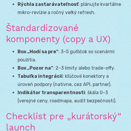
Rýchla zastarávateľnosť
: plánujte kvartálne
mikro-revízie a ročný veľký refresh.
Štandardizované
komponenty (copy a UX)
Box „Hodí sa pre“
: 3–5 guľôčok so scenármi
použitia.
Box „Pozor na“
: 2–3 limity alebo trade-offy.
Tabuľka integrácií
: kľúčové konektory a
úroveň podpory (nativne, cez API, partner).
Indikátor transparentnosti
: škála 0–3
(verejné ceny, roadmapa, audit bezpečnosti).
Checklist pre „kurátorský“
launch