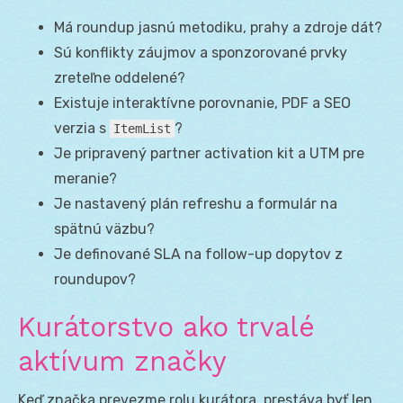
Má roundup jasnú metodiku, prahy a zdroje dát?
Sú konflikty záujmov a sponzorované prvky
zreteľne oddelené?
Existuje interaktívne porovnanie, PDF a SEO
verzia s
?
ItemList
Je pripravený partner activation kit a UTM pre
meranie?
Je nastavený plán refreshu a formulár na
spätnú väzbu?
Je definované SLA na follow-up dopytov z
roundupov?
Kurátorstvo ako trvalé
aktívum značky
Keď značka prevezme rolu kurátora, prestáva byť len