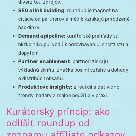
diverzitou zdrojov.
SEO a link building
: roundup je magnet na
citácie od partnerov a médií; vznikajú prirodzené
backlinky.
Demand a pipeline
: kurátorské prehľady sú
blízko nákupu; vedú k porovnávaniu, shortlistu a
dopytom.
Partner enablement
: partneri získajú
výkladnú skriňu; značka posilní vzťahy a dohody
o distribúcii obsahu.
Produktové insighty
: z reakcií a dát vidno
trendy, bariéry a reálne použitia v praxi.
Kurátorský princíp: ako
odlíšiť roundup od
zoznamu affiliate odkazov