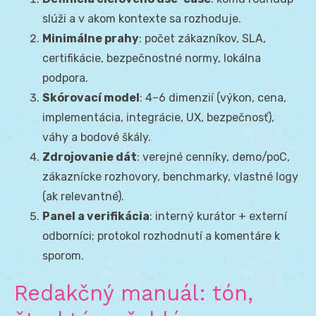
slúži a v akom kontexte sa rozhoduje.
Minimálne prahy
: počet zákazníkov, SLA,
certifikácie, bezpečnostné normy, lokálna
podpora.
Skórovací model
: 4–6 dimenzií (výkon, cena,
implementácia, integrácie, UX, bezpečnosť),
váhy a bodové škály.
Zdrojovanie dát
: verejné cenníky, demo/poC,
zákaznícke rozhovory, benchmarky, vlastné logy
(ak relevantné).
Panel a verifikácia
: interný kurátor + externí
odborníci; protokol rozhodnutí a komentáre k
sporom.
Redakčný manuál: tón,