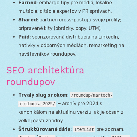
Earned
: embargo tipy pre médiá, lokálne
mutácie, citácie expertov v PR správach.
Shared
: partneri cross-postujú svoje profily;
pripravené kity (obrázky, copy, UTM).
Paid
: sponzorovaná distribúcia na LinkedIn,
nativky v odborných médiách, remarketing na
návštevníkov roundupov.
SEO architektúra
roundupov
Trvalý slug s rokom
:
/roundup/martech-
+ archív pre 2024 s
atribucia-2025/
kanonikálom na aktuálnu verziu, ak je obsah z
veľkej časti zhodný.
Štruktúrované dáta
:
pre zoznam,
ItemList