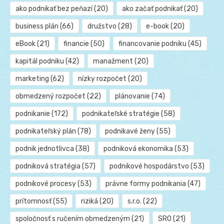
ako podnikať bez peňazí
(20)
ako začať podnikať
(20)
business plán
(66)
družstvo
(28)
e-book
(20)
eBook
(21)
financie
(50)
financovanie podniku
(45)
kapitál podniku
(42)
manažment
(20)
marketing
(62)
nízky rozpočet
(20)
obmedzený rozpočet
(22)
plánovanie
(74)
podnikanie
(172)
podnikateľské stratégie
(58)
podnikateľský plán
(78)
podnikavé ženy
(55)
podnik jednotlivca
(38)
podniková ekonomika
(53)
podniková stratégia
(57)
podnikové hospodárstvo
(53)
podnikové procesy
(53)
právne formy podnikania
(47)
prítomnosť
(55)
riziká
(20)
s.r.o.
(22)
spoločnosť s ručením obmedzeným
(21)
SRO
(21)