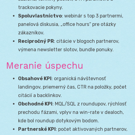
trackovacie pokyny.
Spoluvlastníctvo
: webinár s top 3 partnermi,
panelová diskusia, „office hours“ pre otázky
zákazníkov.
Recipročný PR
: citácie v blogoch partnerov,
výmena newsletter slotov, bundle ponuky.
Meranie úspechu
Obsahové KPI
: organická návštevnosť
landingov, priemerný čas, CTR na položky, počet
citácií a backlinkov.
Obchodné KPI
: MQL/SQL z roundupov, rýchlosť
prechodu fázami, vplyv na win-rate v dealoch,
kde bol roundup dotykovým bodom.
Partnerské KPI
: počet aktivovaných partnerov,