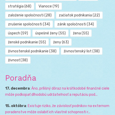
stratégia
(68)
Vianoce
(19)
založenie spoločnosti
(28)
začiatok podnikania
(22)
zrušenie spoločnosti
(34)
zánik spoločnosti
(34)
úspech
(59)
úspešné ženy
(55)
žena
(55)
ženské podnikanie
(55)
ženy
(63)
živnostenské podnikanie
(38)
živnostenský list
(38)
živnosť
(38)
Poradňa
17. decembra
:
Áno, prílišný dôraz na krátkodobé finančné ciele
môže podkopať dlhodobú udržateľnosť a reputáciu pod...
15. októbra
:
Existuje riziko, že závislosť podnikov na externom
poradenstve môže oslabiť ich vlastné schopnosti r...