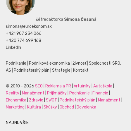
šéfredaktorka
Simona Česaná
simona@euroekonom.sk
+421 907 234 066
+420 774 699 168
LinkedIn
Podnikanie
|
Podniková ekonomika
|
Živnosť
|
Spoločnosti SRO,
AS
|
Podnikateľský plán
|
Stratégie
|
Kontakt
© 2010 - 2026
SEO
|
Reklama a PR
|
Vrtuľníky
|
Autoškola
|
Reality
|
Manažment
|
Prijímáčky
|
Podnikanie
|
Financie
|
Ekonomika
|
Zdravie
|
SWOT
|
Podnikateľský plán
|
Manažment
|
Marketing
|
Kultúra
|
Skúšky
|
Obchod
|
Dovolenka
NAJNOVŠIE