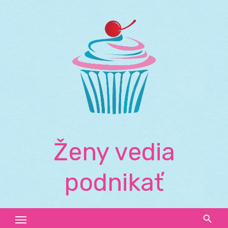
Skip
to
content
Ženy vedia
podnikať