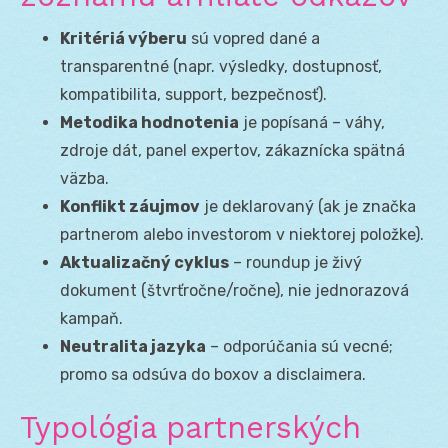
Kritériá výberu
sú vopred dané a
transparentné (napr. výsledky, dostupnosť,
kompatibilita, support, bezpečnosť).
Metodika hodnotenia
je popísaná – váhy,
zdroje dát, panel expertov, zákaznícka spätná
väzba.
Konflikt záujmov
je deklarovaný (ak je značka
partnerom alebo investorom v niektorej položke).
Aktualizačný cyklus
– roundup je živý
dokument (štvrťročne/ročne), nie jednorazová
kampaň.
Neutralita jazyka
– odporúčania sú vecné;
promo sa odsúva do boxov a disclaimera.
Typológia partnerských