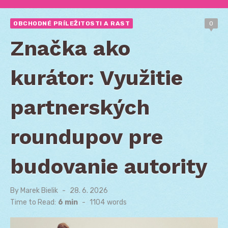
OBCHODNÉ PRÍLEŽITOSTI A RAST
0
Značka ako
kurátor: Využitie
partnerských
roundupov pre
budovanie autority
By
Marek Bielik
Posted
28. 6. 2026
on
Time to Read:
6 min
-
1104
words