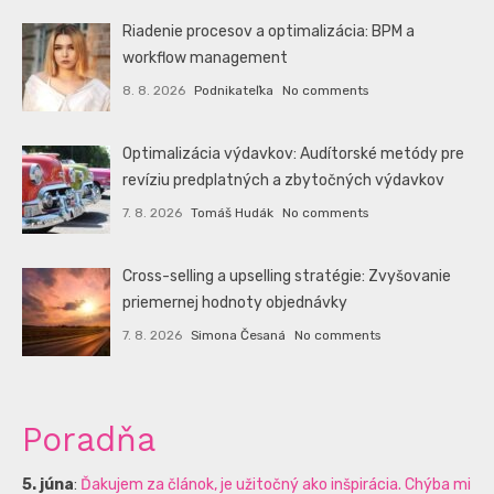
Riadenie procesov a optimalizácia: BPM a
workflow management
8. 8. 2026
Podnikateľka
No comments
Optimalizácia výdavkov: Audítorské metódy pre
revíziu predplatných a zbytočných výdavkov
7. 8. 2026
Tomáš Hudák
No comments
Cross-selling a upselling stratégie: Zvyšovanie
priemernej hodnoty objednávky
7. 8. 2026
Simona Česaná
No comments
Poradňa
5. júna
:
Ďakujem za článok, je užitočný ako inšpirácia. Chýba mi