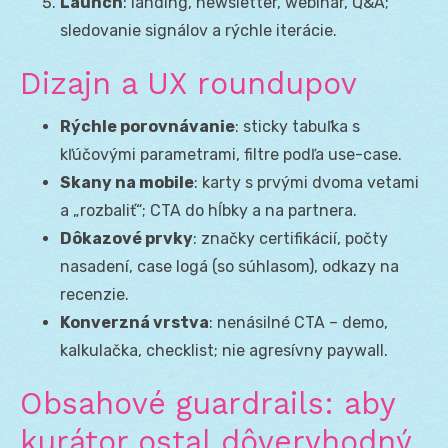
Launch
: landing, newsletter, webinár, Q&A;
sledovanie signálov a rýchle iterácie.
Dizajn a UX roundupov
Rýchle porovnávanie
: sticky tabuľka s
kľúčovými parametrami, filtre podľa use-case.
Skany na mobile
: karty s prvými dvoma vetami
a „rozbaliť“; CTA do hĺbky a na partnera.
Dôkazové prvky
: značky certifikácií, počty
nasadení, case logá (so súhlasom), odkazy na
recenzie.
Konverzná vrstva
: nenásilné CTA – demo,
kalkulačka, checklist; nie agresívny paywall.
Obsahové guardrails: aby
kurátor ostal dôveryhodný