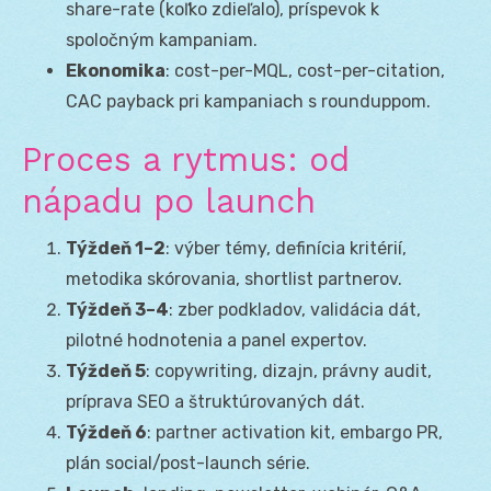
share-rate (koľko zdieľalo), príspevok k
spoločným kampaniam.
Ekonomika
: cost-per-MQL, cost-per-citation,
CAC payback pri kampaniach s rounduppom.
Proces a rytmus: od
nápadu po launch
Týždeň 1–2
: výber témy, definícia kritérií,
metodika skórovania, shortlist partnerov.
Týždeň 3–4
: zber podkladov, validácia dát,
pilotné hodnotenia a panel expertov.
Týždeň 5
: copywriting, dizajn, právny audit,
príprava SEO a štruktúrovaných dát.
Týždeň 6
: partner activation kit, embargo PR,
plán social/post-launch série.