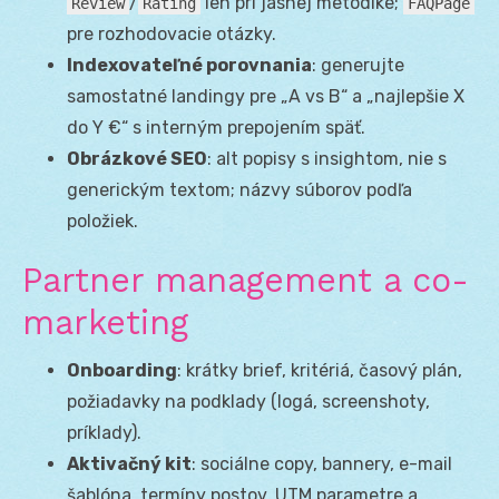
/
len pri jasnej metodike;
Review
Rating
FAQPage
pre rozhodovacie otázky.
Indexovateľné porovnania
: generujte
samostatné landingy pre „A vs B“ a „najlepšie X
do Y €“ s interným prepojením späť.
Obrázkové SEO
: alt popisy s insightom, nie s
generickým textom; názvy súborov podľa
položiek.
Partner management a co-
marketing
Onboarding
: krátky brief, kritériá, časový plán,
požiadavky na podklady (logá, screenshoty,
príklady).
Aktivačný kit
: sociálne copy, bannery, e-mail
šablóna, termíny postov, UTM parametre a