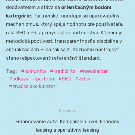
dodávateľom a stáva sa
orientačným bodom
kategórie
. Partnerské roundupy sú opakovateľný
mechanizmus, ktorý spája hodnotu pre používateľa,
rast SEO a PR, aj zmysluplné partnerstvá. Kľúčom je
metodická poctivosť, transparentnosť a disciplína v
aktualizáciách – iba tak sa z „zoznamu nástrojov“
stane rešpektovaný referenčný štandard.
Tag:
komunita
kredibilita
newsletter
odkazy
partneri
SEO
výber
značka ako kurátor
Previous
Navigácia
Previous
Financovanie auta: Komparácia úver, finančný
v
post:
leasing a operatívny leasing