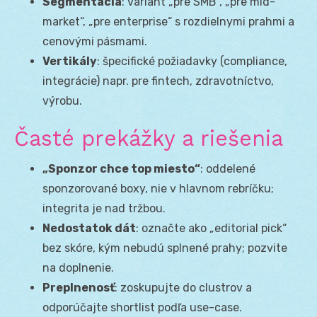
Segmentácia
: variant „pre SMB“, „pre mid-
market“, „pre enterprise“ s rozdielnymi prahmi a
cenovými pásmami.
Vertikály
: špecifické požiadavky (compliance,
integrácie) napr. pre fintech, zdravotníctvo,
výrobu.
Časté prekážky a riešenia
„Sponzor chce top miesto“
: oddelené
sponzorované boxy, nie v hlavnom rebríčku;
integrita je nad tržbou.
Nedostatok dát
: označte ako „editorial pick“
bez skóre, kým nebudú splnené prahy; pozvite
na doplnenie.
Preplnenosť
: zoskupujte do clustrov a
odporúčajte shortlist podľa use-case.