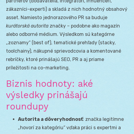
partnerov (dodávatelia, integrátori, influenceri,
zákazníci-experti) a skladá z nich hodnotný obsahový
asset. Namiesto jednorazového PR sa buduje
kurátorská autorita
značky – podobne ako magazín
alebo odborné médium. Výsledkom sú kategórne
„zoznamy“ (best of), tematické prehľady (stacky,
toolchainy), nákupné sprievodcovia a komentované
rebríčky, ktoré prinášajú SEO, PR a aj priame
príležitosti na co-marketing.
Biznis hodnoty: aké
výsledky prinášajú
roundupy
Autorita a dôveryhodnosť
: značka legitímne
„hovorí za kategóriu“ vďaka práci s expertmi a