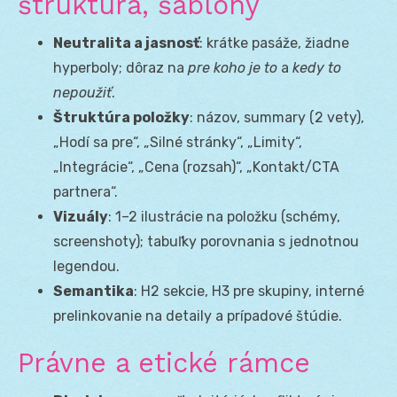
štruktúra, šablóny
Neutralita a jasnosť
: krátke pasáže, žiadne
hyperboly; dôraz na
pre koho je to
a
kedy to
nepoužiť
.
Štruktúra položky
: názov, summary (2 vety),
„Hodí sa pre“, „Silné stránky“, „Limity“,
„Integrácie“, „Cena (rozsah)“, „Kontakt/CTA
partnera“.
Vizuály
: 1–2 ilustrácie na položku (schémy,
screenshoty); tabuľky porovnania s jednotnou
legendou.
Semantika
: H2 sekcie, H3 pre skupiny, interné
prelinkovanie na detaily a prípadové štúdie.
Právne a etické rámce