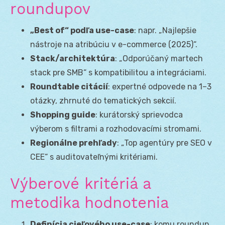
roundupov
„Best of“ podľa use-case
: napr. „Najlepšie
nástroje na atribúciu v e-commerce (2025)“.
Stack/architektúra
: „Odporúčaný martech
stack pre SMB“ s kompatibilitou a integráciami.
Roundtable citácií
: expertné odpovede na 1–3
otázky, zhrnuté do tematických sekcií.
Shopping guide
: kurátorský sprievodca
výberom s filtrami a rozhodovacími stromami.
Regionálne prehľady
: „Top agentúry pre SEO v
CEE“ s auditovateľnými kritériami.
Výberové kritériá a
metodika hodnotenia
Definícia cieľového use-case
: komu roundup