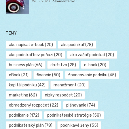
26. 5. 2023
6 komentárov
TÉMY
ako napísať e-book
(20)
ako podnikať
(78)
ako podnikať bez peňazí
(20)
ako začať podnikať
(20)
business plán
(66)
družstvo
(28)
e-book
(20)
eBook
(21)
financie
(50)
financovanie podniku
(45)
kapitál podniku
(42)
manažment
(20)
marketing
(62)
nízky rozpočet
(20)
obmedzený rozpočet
(22)
plánovanie
(74)
podnikanie
(172)
podnikateľské stratégie
(58)
podnikateľský plán
(78)
podnikavé ženy
(55)