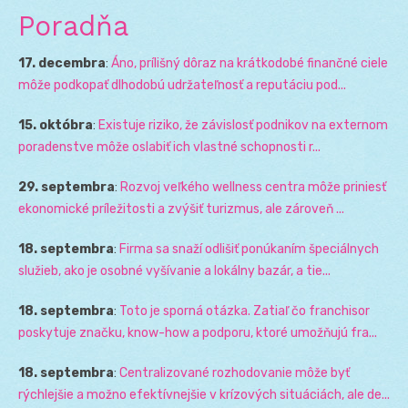
Poradňa
17. decembra
:
Áno, prílišný dôraz na krátkodobé finančné ciele
môže podkopať dlhodobú udržateľnosť a reputáciu pod...
15. októbra
:
Existuje riziko, že závislosť podnikov na externom
poradenstve môže oslabiť ich vlastné schopnosti r...
29. septembra
:
Rozvoj veľkého wellness centra môže priniesť
ekonomické príležitosti a zvýšiť turizmus, ale zároveň ...
18. septembra
:
Firma sa snaží odlišiť ponúkaním špeciálnych
služieb, ako je osobné vyšívanie a lokálny bazár, a tie...
18. septembra
:
Toto je sporná otázka. Zatiaľ čo franchisor
poskytuje značku, know-how a podporu, ktoré umožňujú fra...
18. septembra
:
Centralizované rozhodovanie môže byť
rýchlejšie a možno efektívnejšie v krízových situáciách, ale de...