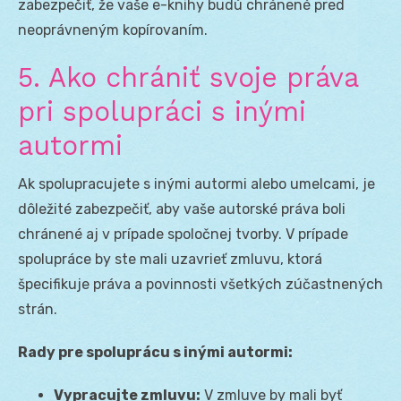
zabezpečiť, že vaše e-knihy budú chránené pred
neoprávneným kopírovaním.
5. Ako chrániť svoje práva
pri spolupráci s inými
autormi
Ak spolupracujete s inými autormi alebo umelcami, je
dôležité zabezpečiť, aby vaše autorské práva boli
chránené aj v prípade spoločnej tvorby. V prípade
spolupráce by ste mali uzavrieť zmluvu, ktorá
špecifikuje práva a povinnosti všetkých zúčastnených
strán.
Rady pre spoluprácu s inými autormi:
Vypracujte zmluvu:
V zmluve by mali byť