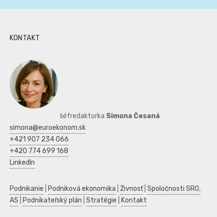
KONTAKT
šéfredaktorka
Simona Česaná
simona@euroekonom.sk
+421 907 234 066
+420 774 699 168
LinkedIn
Podnikanie
|
Podniková ekonomika
|
Živnosť
|
Spoločnosti SRO,
AS
|
Podnikateľský plán
|
Stratégie
|
Kontakt