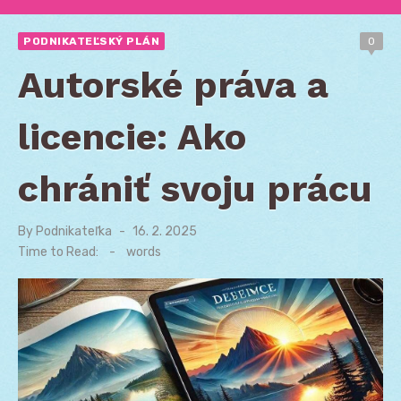
PODNIKATEĽSKÝ PLÁN
0
Autorské práva a
licencie: Ako
chrániť svoju prácu
By
Podnikateľka
Posted
16. 2. 2025
on
Time to Read:
-
words