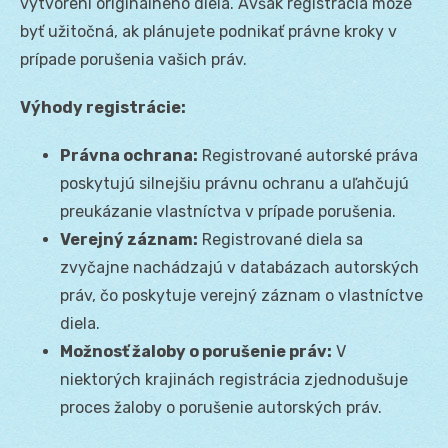
vytvorení originálneho diela. Avšak registrácia môže
byť užitočná, ak plánujete podnikať právne kroky v
prípade porušenia vašich práv.
Výhody registrácie:
Právna ochrana:
Registrované autorské práva
poskytujú silnejšiu právnu ochranu a uľahčujú
preukázanie vlastníctva v prípade porušenia.
Verejný záznam:
Registrované diela sa
zvyčajne nachádzajú v databázach autorských
práv, čo poskytuje verejný záznam o vlastníctve
diela.
Možnosť žaloby o porušenie práv:
V
niektorých krajinách registrácia zjednodušuje
proces žaloby o porušenie autorských práv.