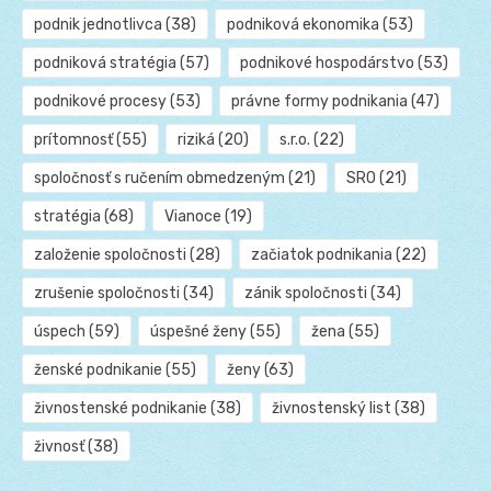
podnik jednotlivca
(38)
podniková ekonomika
(53)
podniková stratégia
(57)
podnikové hospodárstvo
(53)
podnikové procesy
(53)
právne formy podnikania
(47)
prítomnosť
(55)
riziká
(20)
s.r.o.
(22)
spoločnosť s ručením obmedzeným
(21)
SRO
(21)
stratégia
(68)
Vianoce
(19)
založenie spoločnosti
(28)
začiatok podnikania
(22)
zrušenie spoločnosti
(34)
zánik spoločnosti
(34)
úspech
(59)
úspešné ženy
(55)
žena
(55)
ženské podnikanie
(55)
ženy
(63)
živnostenské podnikanie
(38)
živnostenský list
(38)
živnosť
(38)