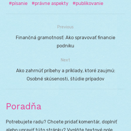
písanie
právne aspekty
publikovanie
Previous
Navigácia
Previous
Finančná gramotnosť: Ako spravovať financie
v
post:
podniku
článku
Next
Next
Ako zahrnúť príbehy a príklady, ktoré zaujmú:
post:
Osobné skúsenosti, štúdie prípadov
Poradňa
Potrebujete radu? Chcete pridať komentár, doplniť
alebo upraviť túto stránku? Vyplňte textové pole