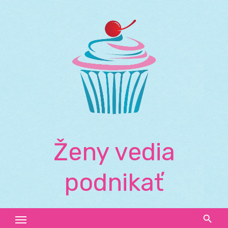
Skip
to
content
Ženy vedia
podnikať