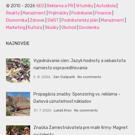
© 2010 - 2026
SEO
|
Reklama a PR
|
Vrtuľníky
|
Autoškola
|
Reality
|
Manažment
|
Prijímáčky
|
Podnikanie
|
Financie
|
Ekonomika
|
Zdravie
|
SWOT
|
Podnikateľský plán
|
Manažment
|
Marketing
|
Kultúra
|
Skúšky
|
Obchod
|
Dovolenka
NAJNOVŠIE
Vyjednávanie cien: Jazyk hodnoty a sebaistota
namiesto ospravedlňovania
5. 8. 2026
Ján Gašparík
No comments
Propagácia značky: Sponzoring vs. reklama –
Daňová uznateľnosť nákladov
31. 7. 2026
Lukáš Kroc
No comments
Značka Zamestnávateľa pre malé firmy: Magnet
na talenty