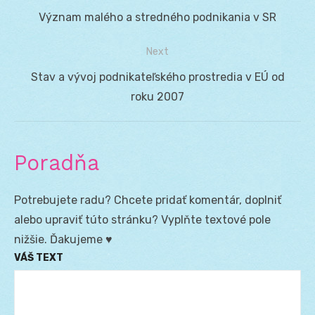
Navigácia
Previous
Význam malého a stredného podnikania v SR
v
post:
Next
článku
Next
Stav a vývoj podnikateľského prostredia v EÚ od
post:
roku 2007
Poradňa
Potrebujete radu? Chcete pridať komentár, doplniť
alebo upraviť túto stránku? Vyplňte textové pole
nižšie. Ďakujeme ♥
VÁŠ TEXT