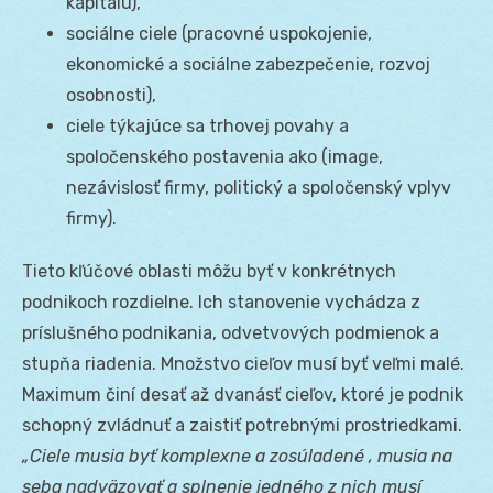
kapitálu),
sociálne ciele (pracovné uspokojenie,
ekonomické a sociálne zabezpečenie, rozvoj
osobnosti),
ciele týkajúce sa trhovej povahy a
spoločenského postavenia ako (image,
nezávislosť firmy, politický a spoločenský vplyv
firmy).
Tieto kľúčové oblasti môžu byť v konkrétnych
podnikoch rozdielne. Ich stanovenie vychádza z
príslušného podnikania, odvetvových podmienok a
stupňa riadenia. Množstvo cieľov musí byť veľmi malé.
Maximum činí desať až dvanásť cieľov, ktoré je podnik
schopný zvládnuť a zaistiť potrebnými prostriedkami.
„Ciele musia byť komplexne a zosúladené , musia na
seba nadväzovať a splnenie jedného z nich musí