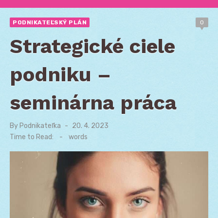
PODNIKATEĽSKÝ PLÁN
0
Strategické ciele
podniku –
seminárna práca
By
Podnikateľka
Posted
20. 4. 2023
on
Time to Read:
-
words