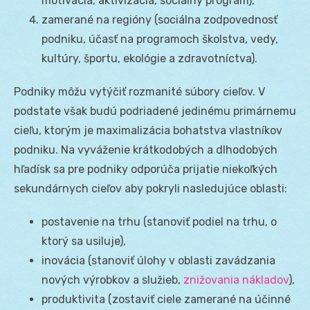
motivácia, aktivizácia, sociálny program),
zamerané na regióny (sociálna zodpovednosť
podniku, účasť na programoch školstva, vedy,
kultúry, športu, ekológie a zdravotníctva).
Podniky môžu vytýčiť rozmanité súbory cieľov. V
podstate však budú podriadené jedinému primárnemu
cieľu, ktorým je maximalizácia bohatstva vlastníkov
podniku. Na vyváženie krátkodobých a dlhodobých
hľadísk sa pre podniky odporúča prijatie niekoľkých
sekundárnych cieľov aby pokryli nasledujúce oblasti:
postavenie na trhu (stanoviť podiel na trhu, o
ktorý sa usiluje),
inovácia (stanoviť úlohy v oblasti zavádzania
nových výrobkov a služieb,
znižovania nákladov
),
produktivita (zostaviť ciele zamerané na účinné