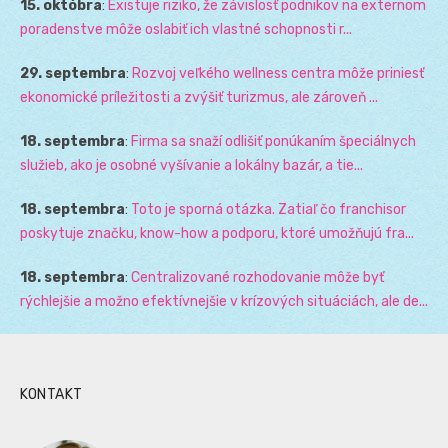
15. októbra
:
Existuje riziko, že závislosť podnikov na externom
poradenstve môže oslabiť ich vlastné schopnosti r...
29. septembra
:
Rozvoj veľkého wellness centra môže priniesť
ekonomické príležitosti a zvýšiť turizmus, ale zároveň ...
18. septembra
:
Firma sa snaží odlišiť ponúkaním špeciálnych
služieb, ako je osobné vyšívanie a lokálny bazár, a tie...
18. septembra
:
Toto je sporná otázka. Zatiaľ čo franchisor
poskytuje značku, know-how a podporu, ktoré umožňujú fra...
18. septembra
:
Centralizované rozhodovanie môže byť
rýchlejšie a možno efektívnejšie v krízových situáciách, ale de...
KONTAKT