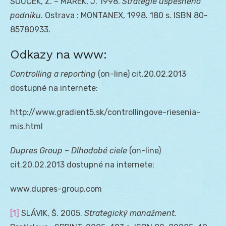
SOUČEK, Z. – MAREK, J. 1998.
Strategie úspěšného
podniku
. Ostrava : MONTANEX, 1998. 180 s. ISBN 80-
85780933.
Odkazy na www:
Controlling a reporting
(on-line) cit.20.02.2013
dostupné na internete:
http://www.gradient5.sk/controllingove-riesenia-
mis.html
Dupres Group – Dlhodobé ciele
(on-line)
cit.20.02.2013 dostupné na internete:
www.dupres-group.com
[1]
SLÁVIK, Š. 2005.
Strategický manažment.