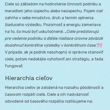
Ciele sú základom na hodnotenie činnosti podniku a
meradlom jeho úspechu alebo neúspechu. Pojem cieľ
zahŕňa v sebe množstvo, druh a termín splnenia
žiaduceho výsledku. Pozornosť a energiu zameriava
na to, čo musí byť uskutočnené.
„Ciele predstavujú
pre vedenie podniku a ďalšie riadiace úrovne záväzok
dosiahnuť konkrétne výsledky v konkrétnom čase.“
[1]
V prípade, ak je podnik neschopný si správne stanoviť
ciele, potom nedokáže vyhotoviť ani stratégiu, a teda
fungovať.
Hierarchia cieľov
Hierarchia cieľov je založená na rozsahu pôsobností a
časovom rozpätí cieľa. Ciele a ich nadväznosť
odvodené od časového rozpätia rozlišujeme na: