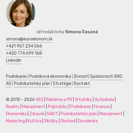
šéfredaktorka
Simona Česaná
simona@euroekonom.sk
+421 907 234 066
+420 774 699 168
LinkedIn
Podnikanie
|
Podniková ekonomika
|
Živnosť
|
Spoločnosti SRO,
AS
|
Podnikateľský plán
|
Stratégie
|
Kontakt
© 2010 - 2026
SEO
|
Reklama a PR
|
Vrtuľníky
|
Autoškola
|
Reality
|
Manažment
|
Prijímáčky
|
Podnikanie
|
Financie
|
Ekonomika
|
Zdravie
|
SWOT
|
Podnikateľský plán
|
Manažment
|
Marketing
|
Kultúra
|
Skúšky
|
Obchod
|
Dovolenka