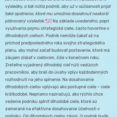
výsledky, a tak nútia podnik, aby už v súčasnosti prijal
také opatrenia, ktoré mu umožnia dosiahnuť neskorší
plánovaný výsledok.“
[2]
Na základe uvedeného, popri
využívania pojmu strategické ciele, často hovoríme o
dlhodobých cieľoch. Podnik nemôže čakať až na
príchod predposledného roka svojho strategického
plánu, aby mohol začať budovať postavenie, ktoré má
záujem získať v cieľovom, čiže v konečnom roku.
Zreteľne vyjadrený dlhodobý cieľ núti vedúcich
pracovníkov, aby brali do úvahy vplyv každodenných
rozhodnutí na jeho splnenie. Na dosahovanie
dlhodobých cieľov vplývajú ako postupné ciele – ciele
krátkodobé. Nepriamo naznačujú, ako rýchlo chce
vedenie podniku splniť dlhodobé ciele, ktoré sú
zamerané na efektívne dosahovanie účelnosti v
podniku. Od dlhodobých cieľov závisí, či podnik bude