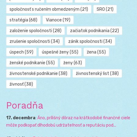
spoločnosť s ručením obmedzeným
(21)
SRO
(21)
stratégia
(68)
Vianoce
(19)
založenie spoločnosti
(28)
začiatok podnikania
(22)
zrušenie spoločnosti
(34)
zánik spoločnosti
(34)
úspech
(59)
úspešné ženy
(55)
žena
(55)
ženské podnikanie
(55)
ženy
(63)
živnostenské podnikanie
(38)
živnostenský list
(38)
živnosť
(38)
Poradňa
17. decembra
:
Áno, prílišný dôraz na krátkodobé finančné ciele
môže podkopať dlhodobú udržateľnosť a reputáciu pod...