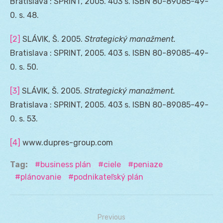
Bratislava : SPRINT, 2005. 403 s. ISBN 80-89085-49-
0. s. 48.
[2]
SLÁVIK, Š. 2005.
Strategický manažment.
Bratislava : SPRINT, 2005. 403 s. ISBN 80-89085-49-
0. s. 50.
[3]
SLÁVIK, Š. 2005.
Strategický manažment.
Bratislava : SPRINT, 2005. 403 s. ISBN 80-89085-49-
0. s. 53.
[4]
www.dupres-group.com
Tag:
business plán
ciele
peniaze
plánovanie
podnikateľský plán
Previous