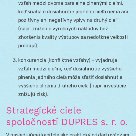
vzťah medzi dvoma paralelne plnenými cieľmi,
keď snaha o dosiahnutie jedného cieľa nemá ani
pozitívny ani negatívny vplyv na druhý cieľ
(napr. zníženie výrobných nákladov bez
zhoršenia kvality výstupov sa nedotkne veľkosti
predaja),
konkurencia (konfliktné vzťahy) – vyjadruje
vzťah medzi cieľmi, keď dosiahnutie vyššieho
plnenia jedného cieľa môže sťažiť dosiahnutie
vyššieho plnenia druhého cieľa (napr. investície
znižujú zisk).
Strategické ciele
spoločnosti DUPRES s. r. o.
V nasledujúcej kapitole ako praktický príklad uvádzam