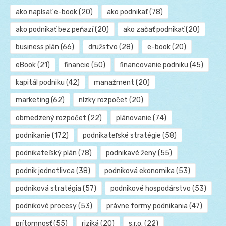
ako napísať e-book
(20)
ako podnikať
(78)
ako podnikať bez peňazí
(20)
ako začať podnikať
(20)
business plán
(66)
družstvo
(28)
e-book
(20)
eBook
(21)
financie
(50)
financovanie podniku
(45)
kapitál podniku
(42)
manažment
(20)
marketing
(62)
nízky rozpočet
(20)
obmedzený rozpočet
(22)
plánovanie
(74)
podnikanie
(172)
podnikateľské stratégie
(58)
podnikateľský plán
(78)
podnikavé ženy
(55)
podnik jednotlivca
(38)
podniková ekonomika
(53)
podniková stratégia
(57)
podnikové hospodárstvo
(53)
podnikové procesy
(53)
právne formy podnikania
(47)
prítomnosť
(55)
riziká
(20)
s.r.o.
(22)