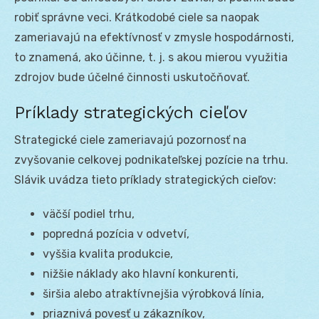
robiť správne veci. Krátkodobé ciele sa naopak
zameriavajú na efektívnosť v zmysle hospodárnosti,
to znamená, ako účinne, t. j. s akou mierou využitia
zdrojov bude účelné činnosti uskutočňovať.
Príklady strategických cieľov
Strategické ciele zameriavajú pozornosť na
zvyšovanie celkovej podnikateľskej pozície na trhu.
Slávik uvádza tieto príklady strategických cieľov:
väčší podiel trhu,
popredná pozícia v odvetví,
vyššia kvalita produkcie,
nižšie náklady ako hlavní konkurenti,
širšia alebo atraktívnejšia výrobková línia,
priaznivá povesť u zákazníkov,