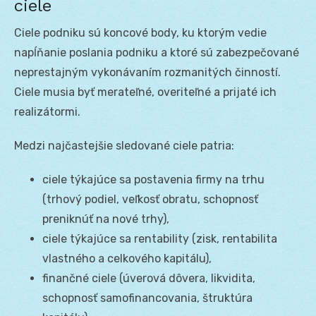
ciele
Ciele podniku sú koncové body, ku ktorým vedie
napĺňanie poslania podniku a ktoré sú zabezpečované
neprestajným vykonávaním rozmanitých činností.
Ciele musia byť merateľné, overiteľné a prijaté ich
realizátormi.
Medzi najčastejšie sledované ciele patria:
ciele týkajúce sa postavenia firmy na trhu
(trhový podiel, veľkosť obratu, schopnosť
preniknúť na nové trhy),
ciele týkajúce sa rentability (zisk, rentabilita
vlastného a celkového kapitálu),
finančné ciele (úverová dôvera, likvidita,
schopnosť samofinancovania, štruktúra