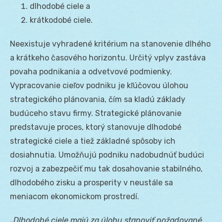
dlhodobé ciele a
krátkodobé ciele.
Neexistuje vyhradené kritérium na stanovenie dlhého
a krátkeho časového horizontu. Určitý vplyv zastáva
povaha podnikania a odvetvové podmienky.
Vypracovanie cieľov podniku je kľúčovou úlohou
strategického plánovania, čím sa kladú základy
budúceho stavu firmy. Strategické plánovanie
predstavuje proces, ktorý stanovuje dlhodobé
strategické ciele a tiež základné spôsoby ich
dosiahnutia. Umožňujú podniku nadobudnúť budúci
rozvoj a zabezpečiť mu tak dosahovanie stabilného,
dlhodobého zisku a prosperity v neustále sa
meniacom ekonomickom prostredí.
„Dlhodobé ciele majú za úlohu stanoviť požadované