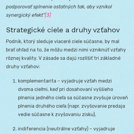
podporovať splnenie ostatných tak, aby vznikol
synergický efekt“
[3]
Strategické ciele a druhy vzťahov
Podnik, ktorý sleduje viaceré ciele súčasne, by mal
brať ohľad na to, že môžu medzi nimi vzniknúť vzťahy
rôznej kvality. V zásade sa dajú rozlíšiť tri základné
druhy vzťahov:
komplementarita – vyjadruje vzťah medzi
dvoma cieľmi, keď pri dosahovaní vyššieho
plnenia jedného cieľa sa súčasne zvyšuje úroveň
plnenia druhého cieľa (napr. zvyšovanie predaja
vedie súčasne k zvyšovaniu zisku),
indiferencia (neutrálne vzťahy) – vyjadruje